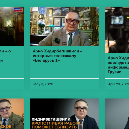
и – о
Арно Хидирбегишвили –
и
интервью телеканалу
Арно Хиди
ии
«Беларусь 1»
последств
информаци
Грузии
May 3, 2026
April 23, 202