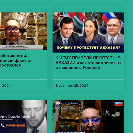
ирбегишвили:
К ЧЕМУ ПРИВЕЛИ ПРОТЕСТЫ В
ивный фланг в
АБХАЗИИ и как это повлияет на
 состоялся
отношения с Россией
, 2024
November 25, 2024