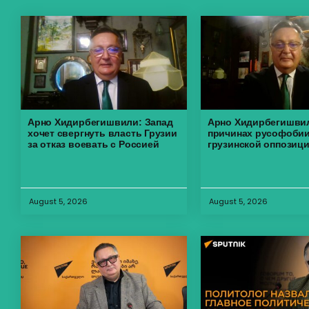
Арно Хидирбегишвили: Запад
Арно Хидирбегишвил
хочет свергнуть власть Грузии
причинах русофоби
за отказ воевать с Россией
грузинской оппозиц
August 5, 2026
August 5, 2026