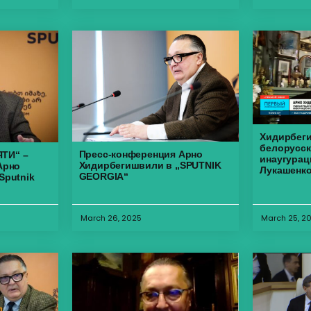
Хидирбег
белорусск
Пресс-конференция Арно
ТИ“ –
инаугурац
Хидирбегишвили в „SPUTNIK
Арно
Лукашенк
GEORGIA“
Sputnik
March 26, 2025
March 25, 2