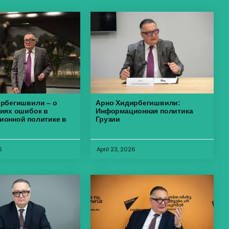
рбегишвили – о
Арно Хидирбегишвили:
иях ошибок в
Информационная политика
онной политике в
Грузии
6
April 23, 2026