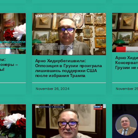
Арно Хид
ли:
Арно Хидирбегишвили:
Консерват
ионеры –
Оппозиция в Грузии проиграла
Грузии не
ры!
лишившись поддержки США
после избрания Трампа
November 26, 2024
November 25