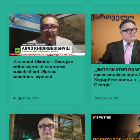
‘A second Ukraine’: Georgian
editor warns of economic
„ДИПЛОМАТИЯ ПАМЯ
suicide if anti-Russia
пресс-конференция 
sanctions imposed
Хидирбегишвили в „
Georgia“
August 15, 2025
May 22, 2025