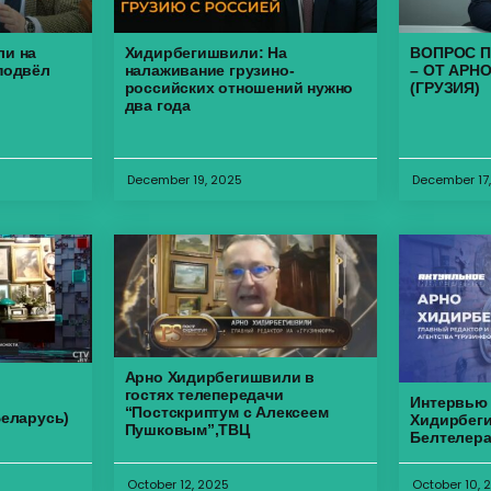
ли на
Хидирбегишвили: На
ВОПРОС П
подвёл
налаживание грузино-
– ОТ АРН
российских отношений нужно
(ГРУЗИЯ)
два года
December 19, 2025
December 17
Арно Хидирбегишвили в
гостях телепередачи
Интервью
“Постскриптум с Алексеем
Беларусь)
Хидирбеги
Пушковым”,ТВЦ
Белтелер
October 12, 2025
October 10, 