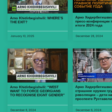
Арно Хидирбегишви
Arno Khidirbegishvili: WHERE’S
пресс-конференции 
THE EXIT?
итоги 2024 года
January 10, 2025
December 28, 2024
Арно Хидирбегишви
Arno Khidirbegishvili: “WEST
страшное оружие гр
WANT TO FORCE GEORGIANS
революции – дети н
TO RECOGNISE EIGNT GENDER”
проспекте Руставели
December 8, 2024
December 6, 2024