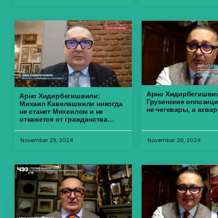
Арно Хидирбегишви
Арно Хидирбегишвили:
Грузинские оппозиц
Михаил Кавелашвили никогда
не чегевары, а ахва
не станет Михеилом и не
откажется от гражданства
Грузии
November 29, 2024
November 26, 2024