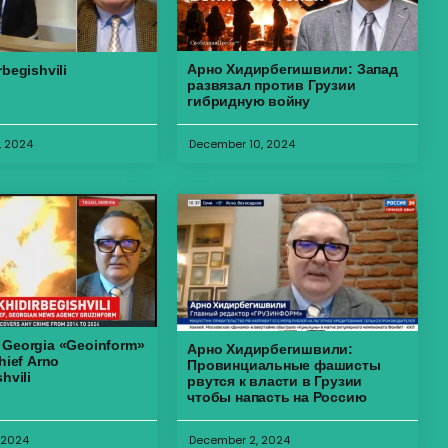
Арно Хидирбегишвили: Запад
rbegishvili
развязал против Грузии
гибридную войну
, 2024
December 10, 2024
 Georgia «Geoinform»
Арно Хидирбегишвили:
hief Arno
Провинциальные фашисты
hvili
рвутся к власти в Грузии
чтобы напасть на Россию
 2024
December 2, 2024