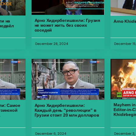
Арно Хидирбегишвили: Грузия
ли на
Arno Khidi
не может жить без своих
подвёл
соседей
December 28, 2024
December 15
Mayhem in
ли: Самое
Арно Хидирбегишвили:
Editor-in-C
узинской
Каждый день “революции” в
Khidirbegis
а
Грузии стоит 20 млн долларов
December 6, 2024
December 3,