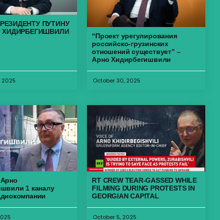
РЕЗИДЕНТУ ПУТИНУ
О ХИДИРБЕГИШВИЛИ
“Проект урегулирования
российско-грузинских
отношений существует” –
Арно Хидирбегишвили
, 2025
October 30, 2025
 Арно
RT CREW TEAR-GASSED WHILE
швили 1 каналу
FILMING DURING PROTESTS IN
адиокомпании
GEORGIAN CAPITAL
2025
October 5, 2025