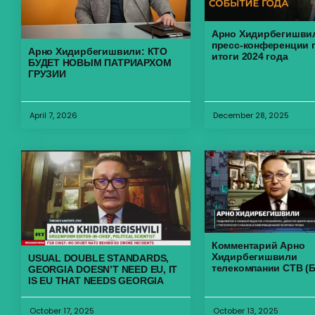
Арно Хидирбегишви
пресс-конференции 
Арно Хидирбегишвили: КТО
итоги 2024 года
БУДЕТ НОВЫМ ПАТРИАРХОМ
ГРУЗИИ
April 7, 2026
December 28, 2025
Комментарий Арно
Хидирбегишвили
USUAL DOUBLE STANDARDS,
телекомпании СТВ (
GEORGIA DOESN’T NEED EU, IT
IS EU THAT NEEDS GEORGIA
October 17, 2025
October 13, 2025