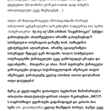
ვხვდებით (მოღიმარი ჯორჯის სახით დიდ ბანერს
თბილისელები უკვე მიეჩვივნენ…).
ახლა ამ მილიტარისტულ პროპაგანდაში ჩართეს
თბილისის ცენტრალური სარკინიგზო სადგურიც ძია სემის
ბანერითურთ:
ნუ თუ იქ USA არმიის “სავერბოვკო” პუნქტი
განთავსდება ახალწვეულთა ირანში გასაგზავნად?!
სახმელეთო ოპერაციის გარეშე ხომ, სამხედრო
ექსპერტების აღიარებით, ირანზე ავიაიერიშები
სასურველ შედეგს ვერ მოიტანს, ხოლო სახმელეთო
ოპერაციებში ქართველები უკვე გამოსცადეს ერაყსა და
ავღანეთში… მთავარი კი ისაა, რომ თვინიერი ქართველი
ჯარისკაცები ღატაკი საქართველოდან ამერიკას თავის
ამერიკელ ჯარისკაცზე კვლავ ასობით ათასი დოლარით
იაფი დაუჯდება!
მერე კი ყველაფერი დასახული სცენარით წარიმართება:
თბილისი-ახალქალაქი-ყარსის ახალი რკინიგზით „NATO“-
ს სატრანზიტო ტვირთებს გადაზიდავენ და ყასაბი ძია
სემი
(იხ. დასაწყისში)
კვლავ მიაწვდის ხორცს, თუმცა უკვე