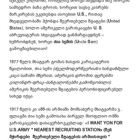
სემუელ უილსონი, რომელიც ხორცს აწვდიდა ნიუ იორკის
სამხედრო ბაზა ტროის, ხორცით სავსე კასრებს
მარკირებას უკეთებდა ასოებით
U.S.,
რითაც
მხედველობაში ჰქონდა შეერთებული შტატები (
U
nited
S
tates), ხოლო ამერიკელი ჯარისკაცები
U. S
.
აბრევიატურას სხვაგვარად განმარტავდნენ –
ხუმრობდნენ, ხორცი
ძია სემის
(
U
ncle
S
am)
გამოგზავნილიაო!
1877 წელს მხატვარ ტომას ნასტის კარიკატურის
წყალობით, ძია სემი
(ძველმოდურწვერიანი ხანდაზმული
კაცი საშიში მზერით, ამერიკის დროშის ფერებში
ცილინდრ-ფრაკ–პანტალონებში გამოწყობილი)
ამერიკის შეერთებული შტატების პერსონიფიცირებულ
სახედ იქცა.
1917 წელს კი აშშ-ის არმიაში მომსახურე მხატვარმა ჯ.
ფლაგმა ძია სემი გამოსახა პირველ მსოფლიო ომში
ჯარისკაცების დასავერბოვკებლად: «
I WANT YON FOR
U.S.ARMY
*
NEAREST RECRUITING STATION»
(შენ
მჭირდები შეერთებული შტატების არმიისთვის *