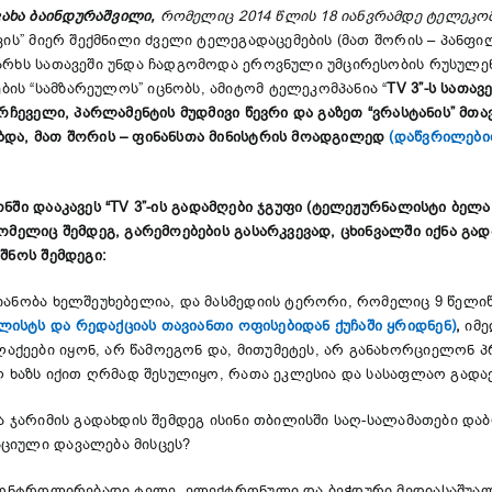
კახა ბაინდურაშვილი,
რომელიც 2014 წლის 18 იანვრამდე ტელეკო
კის” მიერ შექმნილი ძველი ტელეგადაცემების (მათ შორის – პანფ
ეარხს სათავეში უნდა ჩადგომოდა ეროვნული უმცირესობის რუსულე
ს “სამზარეულოს” იცნობს, ამიტომ ტელეკომპანია “
ТV 3”-ს სათა
მრჩეველი, პარლამენტის მუდმივი წევრი და გაზეთ “ვრასტანის” მ
ბდა, მათ შორის – ფინანსთა მინისტრის მოადგილედ
(დაწვრილებით
ნში დააკავეს “
ТV 3
”-ის გადამღები ჯგუფი (ტელეჟურნალისტი ბელა
რომელიც შემდეგ, გარემოებების გასარკვევად, ცხინვალში იქნა გ
შნოს შემდეგი:
იანობა ხელშეუხებელია, და მასმედიის ტერორი, რომელიც 9 წელ
ლისტს და რედაქციას თავიანთი ოფისებიდან ქუჩაში ყრიდნენ)
,
იმე
ეები იყონ, არ წამოეგონ და, მითუმეტეს, არ განახორციელონ პრო
ულ ხაზს იქით ღრმად შესულიყო, რათა ეკლესია და სასაფლაო გად
 ჯარიმის გადახდის შემდეგ ისინი თბილისში საღ-სალამათები დაბრუ
ციული დავალება მისცეს?
 კონტროლირებადი ტელე, ელექტრონული და ბეჭდური მედიასაშუალ