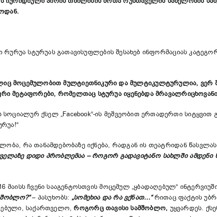
ს იურიდიული პირის თბილისის შოთა რუსთაველის სახელობის ს
ოდან.
სტრი რურუა სტურუას გათავისუფლების შესახებ ინფორმაციას კატე
ლიც
მოცემულობით
მულტიეთნიკური
და
მულტიკულტურული
ა,
ვერ
ური
მეტაფორები
,
რომელ
თ
აც
სტურუა
იყე
ნ
ე
ბ
და
მრავალრიცხოვან
 სოციალურ ქსელ „Facebook“-ის მეშვეობით ერთადერთი სიტყვით 
რუა!“
ელობა, რა თანამდებობაზე იქნება, რადგან ის თეატრიდან წასვლას
ყველაზე დიდი პრობლემაა – როგორ გადავიტანო სახლში ამდენი წი
16 მაისს ჩვენი სააგენტოსთვის მოცემულ „ყბადაღებულ“ ინტერვიუ
ამშობლო?“
– პასუხობს:
„სომეხია და რა ვქნათ…“
რითაც ფაქტის უბრ
ლდებული, საქართველო,
როგორც თავისი სამშობლო,
უყვარდეს. ქსე