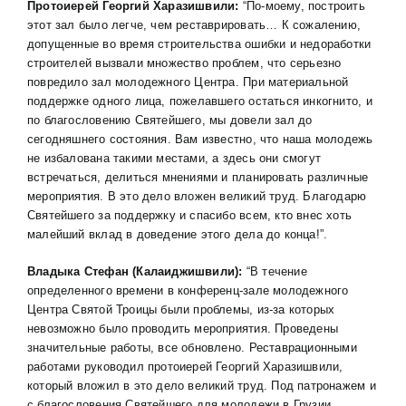
Протоиерей Георгий Харазишвили:
“По-моему, построить
этот зал было легче, чем реставрировать… К сожалению,
допущенные во время строительства ошибки и недоработки
строителей вызвали множество проблем, что серьезно
повредило зал молодежного Центра. При материальной
поддержке одного лица, пожелавшего остаться инкогнито, и
по благословению Святейшего, мы довели зал до
сегодняшнего состояния. Вам известно, что наша молодежь
не избалована такими местами, а здесь они смогут
встречаться, делиться мнениями и планировать различные
мероприятия. В это дело вложен великий труд. Благодарю
Святейшего за поддержку и спасибо всем, кто внес хоть
малейший вклад в доведение этого дела до конца!”.
Владыка Стефан (Калаиджишвили):
“В течение
определенного времени в конференц-зале молодежного
Центра Святой Троицы были проблемы, из-за которых
невозможно было проводить мероприятия. Проведены
значительные работы, все обновлено. Реставрационными
работами руководил протоиерей Георгий Харазишвили,
который вложил в это дело великий труд. Под патронажем и
с благословения Святейшего для молодежи в Грузии