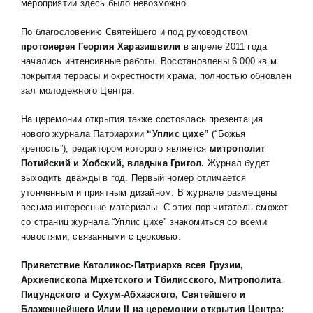
мероприятии здесь было невозможно.
По благословению Святейшего и под руководством
протоиерея Георгия Харазишвили
в апреле 2011 года
начались интенсивные работы. Восстановлены 6 000 кв.м.
покрытия террасы и окрестности храма, полностью обновлен
зал молодежного Центра.
На церемонии открытия также состоялась презентация
нового журнала Патриархии
“Уплис цихе”
(“Божья
крепость”), редактором которого является
митрополит
Потийский и Хобский, владыка Григол.
Журнал будет
выходить дважды в год. Первый номер отличается
утонченным и приятным дизайном. В журнале размещены
весьма интересные материалы. С этих пор читатель сможет
со страниц журнала “Уплис цихе” знакомиться со всеми
новостями, связанными с церковью.
Приветствие Католикос-Патриарха всея Грузии,
Архиепископа Мцхетского и Тбилисского, Митрополита
Пицундского и Сухум-Абхазского, Святейшего и
Блаженнейшего Илии
II
на церемонии открытия Центра: