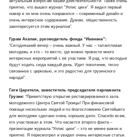
актуальным вопросам нашей действительности. Также очень
приятно, что вышел журнал “Уплис цихе”. Я видел первый
номер и он мне очень понравился – современный дизайн и
очень интересное содержание. Думаю, общественность
заинтересуется этим журналом”.
Гурам Ахалая, руководитель фонда “Иавнана”:
“Сегодняшний вечер – очень важный. У нас – талантливая
молодежь и это – то место, где можно провести много
интересных мероприятий с её участием. Я рад, что молодые
будут ходить сюда каждый день. Идет поколение, тесно
связанное с церковью, и это радостно для грузинского
народа!”.
Гиги Церетели, заместитель председателя парламента
Грузии:
“Приветствую открытие реставрированного зала
молодежного Центра Святой Троицы! При финансовой
помощи нескольких людей и по благословению Святейшего
для молодежи сделано очень хорошее дело. Спасибо всем,
кто участвовал в этом. Что касается второго факта –
презентации журнала “Уплис цихе” – это не менее важно и
приятно. Я пересмотрел и увидел очень интересные статьи.