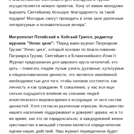
осуществляется немало проектов. Хочу от имени молодежи
выразить Святейшему большую благодарность за такой
подарок! Молодые смогут проводить в этом зале различные
литературные и познавательные вечера”.
Митрополит Потийский и Хобский Григол, редактор
журнала “Уплис цихе”:
“Перед вами журнал Патриархии
Грузии “Уплис цихе”, который основан по благословению
Патриарха Грузии, Святейшего и Блаженнейшего Илии II.
Журнал предназначен для широкого круга читателей, его
цель – помогать людям лучше узнать духовные, культурные
и общечеловеческие ценности, что является неизбежной
необходимостью для того, чтобы человек состоялся, как
личность и как гражданин. К сожалению, у нас все еще
сильно ощущается влияние на сознание людей
атеистического мировоззрения и исходящих от него систем
ценностей. Хотя согласно различным опросам, большинство
нашего населения поддерживает и доверяет церкви, но в то
же время, как это не парадоксально, в каждодневной жизни
христианство в меньшей степени является определителем
оценки наших действий. Наш журнал периодически будет