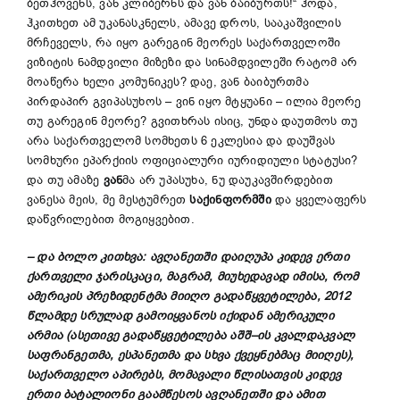
ბეთჰოვენს, ვან კლიბერნს და ვან ბაიბურთს!“ ჰოდა,
ჰკითხეთ ამ უკანასკნელს, ამავე დროს, სააკაშვილის
მრჩეველს, რა იყო გარეგინ მეორეს საქართველოში
ვიზიტის ნამდვილი მიზეზი და სინამდვილეში რატომ არ
მოაწერა ხელი კომუნიკეს? დაე, ვან ბაიბურთმა
პირდაპირ გვიპასუხოს – ვინ იყო მტყუანი – ილია მეორე
თუ გარეგინ მეორე? გვითხრას ისიც, უნდა დაუთმოს თუ
არა საქართველომ სომხეთს 6 ეკლესია და დაუშვას
სომხური ეპარქიის ოფიციალური იურიდიული სტატუსი?
და თუ ამაზე
ვან
მა არ უპასუხა, ნუ დაუკავშირდებით
ვანესა მეის, მე მესტუმრეთ
საქინფორმში
და ყველაფერს
დაწვრილებით მოგიყვებით.
–
და
ბოლო
კითხვა
:
ავღანეთში
დაიღუპა
კიდევ
ერთი
ქართველი
ჯარისკაცი
,
მაგრამ
,
მიუხედავად
იმისა
,
რომ
ამერიკის
პრეზიდენტმა
მიიღო
გადაწყვეტილება
, 2012
წლამდე
სრულად
გამოიყვანოს
იქიდან
ამერიკული
არმია
(
ასეთივე
გადაწყვეტილება
აშშ
–
ის
კვალდაკვალ
საფრანგეთმა
,
ესპანეთმა
და
სხვა
ქვეყნებმაც
მიიღეს
),
საქართველო
აპირებს
,
მომავალი
წლისათვის
კიდევ
ერთი
ბატალიონი
გაამწესოს
ავღანეთში
და
ამით