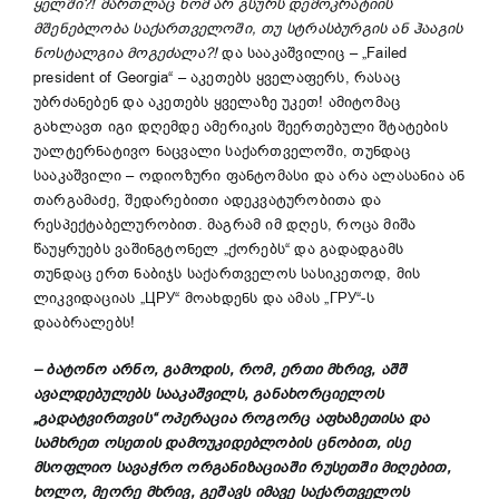
ყელში
?!
მართლაც
ხომ
არ
გსურს
დემოკრატიის
მშენებლობა
საქართველოში
,
თუ
სტრასბურგის
ან
ჰააგის
ნოსტალგია
მოგეძალა
?!
და სააკაშვილიც – „Failed
president of Georgia“ – აკეთებს ყველაფერს, რასაც
უბრძანებენ და აკეთებს ყველაზე უკეთ! ამიტომაც
გახლავთ იგი დღემდე ამერიკის შეერთებული შტატების
უალტერნატივო ნაცვალი საქართველოში, თუნდაც
სააკაშვილი – ოდიოზური ფანტომასი და არა ალასანია ან
თარგამაძე, შედარებითი ადეკვატურობითა და
რესპექტაბელურობით. მაგრამ იმ დღეს, როცა მიშა
წაუყრუებს ვაშინგტონელ „ქორებს“ და გადადგამს
თუნდაც ერთ ნაბიჯს საქართველოს სასიკეთოდ, მის
ლიკვიდაციას „ЦРУ“ მოახდენს და ამას „ГРУ“-ს
დააბრალებს!
–
ბატონო
არნო
,
გამოდის
,
რომ
,
ერთი
მხრივ
,
აშშ
ავალდებულებს
სა
ა
კაშვილს
,
განახორციელოს
„
გადატვირთვის
“
ოპერაცია
როგორც
აფხაზეთისა
და
სამხრეთ
ოსეთის
დამოუკიდებლობის
ცნობით
,
ის
ე
მსოფლიო
სავაჭრო
ორგანიზაციაში
რუსეთში
მიღებით
,
ხოლო
,
მეორე
მხრივ
,
გეშავს
იმავე
საქართველოს