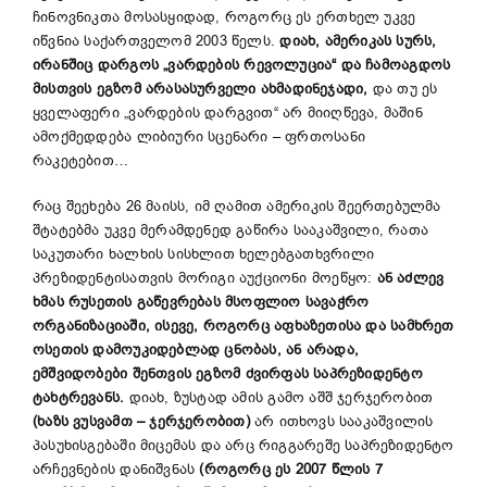
ჩინოვნიკთა მოსასყიდად, როგორც ეს ერთხელ უკვე
იწვნია საქართველომ 2003 წელს.
დიახ
,
ამერიკას
სურს
,
ირანშიც
დარგოს
„
ვარდების
რევოლუცია
“
და
ჩამოაგდოს
მისთვის
ეგზომ
არასასურველი
ახმადინეჯადი
,
და თუ ეს
ყველაფერი „ვარდების დარგვით“ არ მიიღწევა, მაშინ
ამოქმედდება ლიბიური სცენარი – ფრთოსანი
რაკეტებით…
რაც შეეხება 26 მაისს, იმ ღამით ამერიკის შეერთებულმა
შტატებმა უკვე მერამდენედ გაწირა სააკაშვილი, რათა
საკუთარი ხალხის სისხლით ხელებგათხვრილი
პრეზიდენტისათვის მორიგი აუქციონი მოეწყო:
ან
აძლევ
ხმას
რუსეთის
გაწევრებას
მსოფლიო
სავაჭრო
ორგანიზაციაში
,
ისევე
,
როგორც
აფხაზეთისა
და
სამხრეთ
ოსეთის
დამოუკიდებლად
ცნობას
,
ან
არადა
,
ემშვიდობები
შენთვის
ეგზომ
ძვირფას
საპრეზიდენტო
ტახტრევანს
.
დიახ, ზუსტად ამის გამო აშშ ჯერჯერობით
(
ხაზს
ვუსვამ
თ
–
ჯერჯერობით
)
არ ითხოვს სააკაშვილის
პასუხისგებაში მიცემას და არც რიგგარეშე საპრეზიდენტო
არჩევნების დანიშვნას
(
როგორც
ეს
2007
წლის
7