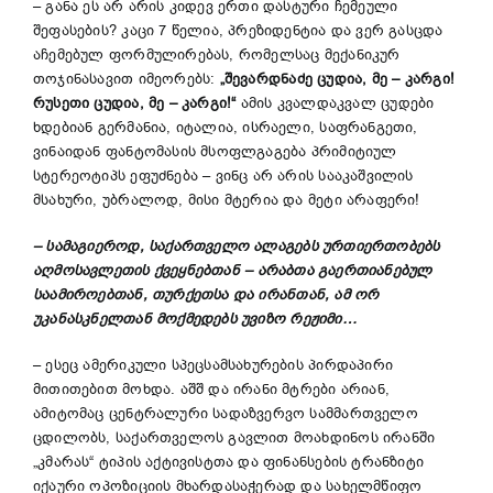
– განა ეს არ არის კიდევ ერთი დასტური ჩემეული
შეფასების? კაცი 7 წელია, პრეზიდენტია და ვერ გასცდა
აჩემებულ ფორმულირებას, რომელსაც მექანიკურ
თოჯინასავით იმეორებს:
„
შევარდნაძე
ცუდია
,
მე
–
კარგი
!
რუსეთი
ცუდია
,
მე
–
კარგი
!
“
ამის კვალდაკვალ ცუდები
ხდებიან გერმანია, იტალია, ისრაელი, საფრანგეთი,
ვინაიდან ფანტომასის მსოფლგაგება პრიმიტიულ
სტერეოტიპს ეფუძნება – ვინც არ არის სააკაშვილის
მსახური, უბრალოდ, მისი მტერია და მეტი არაფერი!
–
სამაგიეროდ
,
საქართველო
ალაგებს
ურთიერთობებს
აღმოსავლეთის
ქვეყნებთან
–
არაბთა
გაერთიანებულ
საამიროებთან
,
თურქეთ
სა
და
ირანთან
,
ამ
ორ
უკანასკნელთან
მოქმედებს
უვიზო
რეჟიმი
…
– ესეც ამერიკული სპეცსამსახურების პირდაპირი
მითითებით მოხდა. აშშ და ირანი მტრები არიან,
ამიტომაც ცენტრალური სადაზვერვო სამმართველო
ცდილობს, საქართველოს გავლით მოახდინოს ირანში
„კმარას“ ტიპის აქტივისტთა და ფინანსების ტრანზიტი
იქაური ოპოზიციის მხარდასაჭერად და სახელმწიფო