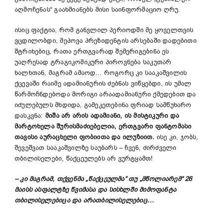
აღმოჩენას“ გაახმიანებს მისი საინფორმაციო ღრუ.
ისიც ფაქტია, რომ განვლილ პერიოდში მე ყოველთვის
ვცდილობდი, მეპოვა პრეზიდენტის არსებაში დადებითი
შტრიხებიც, რათა ერთგვარად შემერიგებინა ეს
უაღრესად ტრაგიკომიკური პიროვნება საკუთარ
ხალხთან, მაგრამ ამაოდ… როგორც კი სააკაშვილის
ქცევაში რაიმე ადამიანურის ძებნას ვიწყებდი, ის უმალ
წარმოჩნდებოდა მორიგი არაადამიანური ქმედებით და
იძულებულს მხდიდა, გამეკეთებინა ფრიად სამწუხარო
დასკვნა:
მიშა
არ
არის
ადამიანი
,
ის
მისტიკური
და
მარტოხელა
შურისმაძიებელია
,
ერთგვარი
ფანტომასი
თავისი
აურაცხელი
ფობი
ითა
და
ილუზიით
.
ისე კი, ჯობს,
შევეშვათ სააკაშვილზე საუბარს – ჩვენ, ძირძველი
თბილისელები, წაქცეულებს არ ვურტყამთ!
–
კი
მაგრამ
,
თქვენმა
„
წაქცეულმა
“
თუ
„
მწოლიარემ
“
26
მაისს
ასფალტზე
წვიმასა
და
სისხლში
მიმოფანტა
თბილისელებიც
ა
და
არათბილისელებიც
…