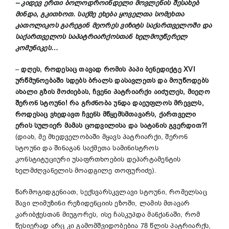
–
კიდევ
ერთი
ბოლოდროინდელი
მოვლენის
შესახებ
მინდა
,
გკითხოთ
.
საქმე
ეხება
ყოველთა
სომეხთა
კათოლიკოს
გარეგინ
მეორ
ე
ს
ვიზიტს
საქართველოში
და
საქართველოს
საპატრიარქოსთან
ხელმოუწერელ
კომუნიკეს
…
–
დღეს
,
როდესაც
თავად
რომის
პაპი
ბენედიქტე
X
VI
ურწმუნოებაში
სდებს
ბრალს
დასავლეთს
და
მოუწოდებს
ახალი
გზის
მოძიებას
,
ჩვენი
პატრიარქი
აიძულეს
,
მიეღო
შერონ
სტოუნი
!
რა
გრძნობა
უნდა
დაეუფლოს
მრევლს
,
როდესაც
ვხედავთ
ჩვენს
მწყემსმთავარს
,
ქართველი
ერის
სულიერ
მამას
ცოდვილისა
და
სატანის
გვერდით
?
!
(დიახ, მე მხედველობაში მყავს პატრიარქი, შერონ
სტოუნი და შინაგან საქმეთა სამინისტროს
კონსტიტუციური უსაფრთხოების დეპარტამენტის
ხელმძღვანელის მოადგილე თოფურიძე).
წარმოგიდგენიათ, სექსვარსკვლავი სტოუნი, რომელსაც
შავი ლიმუზინი რეზიდენციის ეზოში, ლამის მთავარ
კარიბჭესთან მიუგორეს, ისე ჩასკუპდა მანქანაში, რომ
წესიერად არც კი გამომშვიდობებია 78 წლის პატრიარქს,