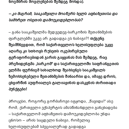
ნოემბრის
მოვლენების
შემდეგ
მოხდა
).
–
კი
მაგრამ
,
სააკაშვილი
მოაწერს
ხელს
აფხაზეთისა
და
სამხრეთ
ოსეთის
დამოუკიდებლობას
?
– განა სააკაშვილმა მედვედევ-სარკოზის შეთანხმების
ფარგლებში უკვე არ გადადგა ეს ნაბიჯი?!
თქვენც
შეამჩნევდით
,
რომ
საქართველოს
ხელისუფლება
უკვე
აღარც
კი
სთხოვს
რუსეთს
ოკუპირებული
ტერიტორიებიდან
ჯარის
გაყვანას
მას
შემდეგ
,
რაც
პრეზიდენტმა
„
სარკომ
“
და
საქართველოში
საფრანგეთის
ელჩმა
ფურნიემ
სახალხოდ
შეახსენეს
სააკაშვილს
ზემოხსენებული
შეთანხმების
შინაარსი
და
, იმავე დროს,
ცხვირწინ
აუფრიალეს
ტალიავინის
დასკვნის
ძირითადი
პუნქტები
!
პროცესი, როგორც გორბაჩოვი იტყოდა, „წავიდა!“ ასე
რომ, ქართველი ექსპერტის ამასწინანდელი განცხადება
– საქართველომ აფხაზეთის დამოუკიდებლობა უნდა
ცნოსო – არის საცდელი ნაბიჯი, რომელიც
ხელისუფლებამ სპეციალურად გადადგა