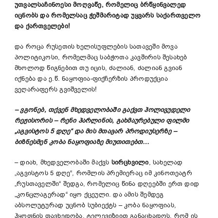
უთვალსაჩინოესი
მოღვაწე
,
რომელიც
ბრწყინვალედ
იცნობს
და
რომელსაც
ჭეშმარიტად
უყვარს
საქართველო
და
ქართველები
!
და როცა რუსეთის ხელისუფლების სათავეში მოვა
პოლიტიკოსი, რომელმაც საბჭოთა კავშირის შესახებ
მხოლოდ წიგნებით თუ იცის, ძალიან, ძალიან გვიან
იქნება და ე.წ. ნაყოფია-ფიქჩერზის პროდუქცია
ვეღარაფერს გვიშველის!
–
ვგონებ
,
თქვენ
მხედველობაში
გაქვთ
ჰოლივუდელი
რეჟისორის
–
რენი
ჰარლინის
,
გახმაურებული
ფილმი
„
აგვისტოს
5
დღე
“
და
მის
მთავარ
პროდიუსერზე
–
ბიზნესმენ
კობა
ნაყოფიაზე
მიუთითებთ
…
– დიახ, მხედველობაში მაქვს
სირცხვილი
, სახელად
„აგვისტოს 5 დღე“, რომლის პრემიერაც იმ კინოთეატრ
„რუსთაველში“ შედგა, რომელიც წინა დღეებში ერთ დიდ
„კონცლაგერად“ იყო ქცეული. და ამის შემდეგ
აბსოლუტურად უცნობ სუბიექტს – კობა ნაყოფიას,
ჰყოფნის თავხედობა, ტელევიზიით განაცხადოს, რომ ის