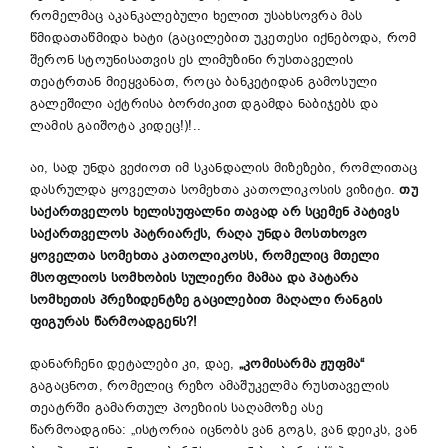
რომელმაც აკანკალებული ხელით უსახსოვრა მას
წმიდათაწმიდა ხატი (გაცილებით უკეთესი იქნებოდა, რომ
შერონ სტოუნისათვის ეს ლიმუზინი რუსთაველის
თეატრთან მიეყვანათ, როცა ბანკეტიდან გამოსული
გალეშილი აქტრისა ბორძიკით დგამდა ნაბიჯებს და
ლამის გაიშოტა კიდეც!)!..
აი, სად უნდა ვეძიოთ იმ სკანდალის მიზეზები, რომლითაც
დასრულდა ყოველთა სომეხთა კათოლიკოსის ვიზიტი.
თუ
საქართველოს
ხელის
უ
ფალნი
თავად
არ
სცემენ
პატივს
საქართველოს
პატრიარქს
,
რაღა
უნდა
მოსთხოვო
ყოველთა
სომეხთა
კათოლიკოსს
,
რომელიც
მთელი
მსოფლიოს
სომხობის
სულიერი
მამაა
და
პატარა
სომხეთის
პრეზიდენტზე
გაცილებით
მაღალი
რანგის
ფიგურას
წარმოადგენს
?!
დანარჩენი დეტალები კი, დაე,
„
კომისარმა
ჟ
უფმა
“
გაგაცნოთ, რომელიც რეზო ამაშუკელმა რუსთაველის
თეატრში გამართულ პოეზიის საღამოზე ასე
წარმოადგინა: „ისტორია იცნობს ვან გოგს, ვან დეიკს, ვან