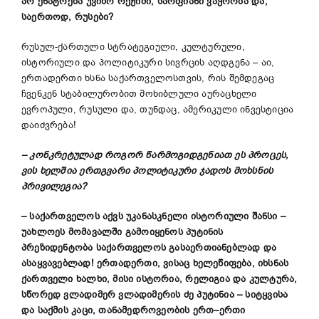
არ
ენატრება
უვიზო
რეჟიმი
,
სარფიანი
ვაჭრობა
და
,
საერთოდ
,
რუსები
?
რუსულ-ქართული სტრატეგიული, კულტურული,
ისტორიული და პოლიტიკური სივრცის აღდგენა – აი,
ერთადერთი ხსნა საქართველოსთვის, რის შემდეგაც
ჩვენკენ სტაბილურობით მოხიბლული აურაცხელი
ევროპული, რუსული და, თუნდაც, ამერიკული ინვესტიცია
დაიძვრება!
–
კონკრეტულად
როგორ
წარმოგიდგენიათ
ეს
პროცეს
,
ვის
ხელშია
ერთგვარი
პოლიტიკური
ჯადოს
მოხსნის
პრივილეგია
?
–
საქართველოს
აქვს
უკანასკნელი
ისტორიული
შანსი
–
უახლოეს
მომავალში
გამოიყენოს
პუტინის
პრეზიდენტობა
საქართველოს
გასაერთიანებლად
და
ასაყვავებლად
!
ერთადერთი
,
ვისაც
ხელეწიფება
,
იხსნას
ქართველი
ხალხი
,
მისი
ისტორია
,
რელიგია
და
კულტურა
,
სწორედ
ვლადიმერ
ვლადიმერის
ძე
პუტინია
–
სიტყვისა
და
საქმის
კაცი
,
თანამედროვეობის
ერთ
–
ერთი