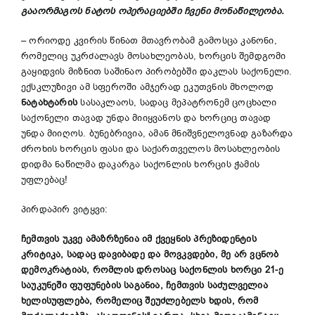
გააორმაგოს
ნატოს
ოპერაციებში
ჩვენი
მონაწილეობა
.
– ორიოდე კვირის წინათ მთავრობამ გამოსცა კანონი,
რომელიც უკრძალავს მოსახლეობას, ხორცის შემდგომი
გაყიდვის მიზნით საშინაო პირობებში დაკლას საქონელი.
ექსკლუზივი ამ სფეროში ამჯერად ეკუთვნის მხოლოდ
ნატახტარის
სასაკლაოს, სადაც მეპატრონემ ცოცხალი
საქონელი თავად უნდა მიიყვანოს და ხორციც თავად
უნდა მიიღოს. ბუნებრივია, ამან მნიშვნელოვნად გაზარდა
ძროხის ხორცის ფასი და საქართველოს მოსახლეობის
დიდმა ნაწილმა დაკარგა საქონლის ხორცის ჭამის
უფლებაც!
პირდაპირ ვიტყვი:
ჩემთვის
უკვე
ამაზრზენია
იმ
ქვეყნის
პრეზიდენტის
კრიტიკა
,
სადაც
დავიბადე
და
მოვკვდები
,
მე
არ
ვცნობ
დემოკრატიას
,
რომლის
დროსაც
საქონლის
ხორცი
21-
ე
საუკუნეში
ფუფუნების
საგანია
,
ჩემთვის
საძულველია
ხელისუფლება
,
რომელიც
შეუძლებელს
ხდის
,
რომ