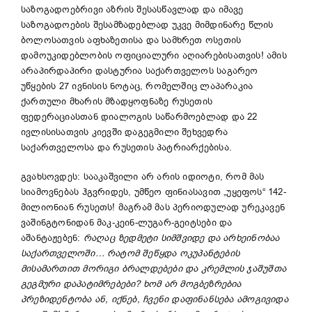
საზოგადოებრივი აზრის შესასწავლად და იმავე
საზოგადოების შესამზადებლად უკვე მიმდინარე წლის
ბოლოსათვის აფხაზეთისა და სამხრეთ ოსეთის
დამოუკიდებლობის ოფიციალური აღიარებისათვის! ამის
არაპირდაპირი დასტურია საქართველოს საგარეო
უწყების 27 ივნისის ნოტაც, რომელშიც ლაპარაკია
ქართული მხარის მზადყოფნაზე რუსეთის
ფედერაციასთან დიალოგის საწარმოებლად და 22
ივლისისათვის კიევში დაგეგმილი შეხვედრა
საქართველოსა და რუსეთის პატრიარქებისა.
გვახსოვდეს: სააკაშვილი არ არის იდიოტი, რომ მას
სიამოვნებას ჰგვრიდეს, უმწეო ფინიასავით „უყეფოს“ 142-
მილიონიან რუსეთს! მაგრამ მას პერიოდულად ურეკავენ
ვაშინგტონიდან მაკ-კეინ-ლუგარ-გეიტსები და
აშანტაჟებენ:
რაღაც
ზედმეტი
სიმშვიდე
და
არხეინობაა
საქართველოში
…
რატომ
შეწყდა
ოკუპანტების
მისამართით
მორიგი
ბრალდებები
და
კრემლის
ჯაშუშთა
გეგმური
დაპატიმრებები
?
ხომ
არ
მოგბეზრებია
პრეზიდენტობა
ან
,
იქნებ
,
ჩვენი
დაფინანსება
ამოგივიდა