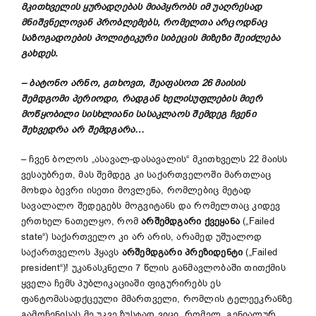
მკითხველის
ყურადღებას
მიაპყრობს
იმ
უაღრესად
მნიშვნელოვან
პრობლემებს
,
რომელთა
არცოდნაც
საზოგადოების
პოლიტიკური
სიბეცის
მიზეზი
შეიძლება
გახდეს
.
–
ბატონო
არნო
,
გთხოვთ
,
შეაფასოთ
2
6
მაისის
შემდგომი
პერიოდი
,
რადგან
ხ
ელისუფლების
მიერ
მოწყობილი
სისხლიანი
სასაკლაოს
შემდეგ
ჩვენი
შეხვედრა
არ
შემდგარა
…
– ჩვენ ბოლოს „ასავალ-დასავალის“ მკითხველს 22 მაისს
ვესაუბრეთ, მას შემდეგ კი საქართველოში მართლაც
მოხდა ბევრი ისეთი მოვლენა, რომლებიც მეტად
სავალალო შედეგებს მოგვიტანს და რომელთაც კიდევ
ერთხელ ნათელყო, რომ
არშემდგარი
ქვეყანა
(„Failed
state“) საქართველო კი არ არის, არამედ უშუალოდ
საქართველოს ჰყავს
არშემდგარი
პრეზიდენტი
(„Failed
president“)! უკანასკნელი 7 წლის განმავლობაში თითქმის
ყველა ჩემს პუბლიკაციაში ფიგურირებს ეს
ფანტომასადქცეული მმართველი, რომლის ტელეეკრანზე
გამოჩენისას მე უკვე ზუსტად ვიცი, რომელ „გენიალურ