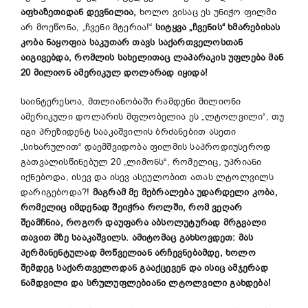
აფხაზეთიდან
დევნილია
,
ხოლო ვისაც ეს უნიჭო ფილმი
არ მოეწონა, „ჩვენი მტერია!“
სიტყვა
„
ჩვენის
“
ხმარებისას
კობა
ნაყოფია
საკუთარ
თავს
საქართველოსთან
აიგივებდა
,
რომლის
სახელითაც
ლაპარაკის
უფლება
მან
20
მილიონ
ამერიკულ
დოლარად
იყიდა
!
საინტერესოა, მთლიანობაში რამდენი მილიონი
ამერიკული დოლარის მფლობელია ეს „ლტოლვილი“, თუ
იგი პრეზიდენტ სააკაშვილის ბრძანებით ასეთი
„სიხარულით“ დაემშვიდობა ფილმის საპროდიუსეროდ
გათვალისწინებულ 20 „ლიმონს“, რომელიც, უპრიანი
იქნებოდა, ისევ და ისევ ასეულობით ათას ლტოლვილს
დარიგებოდა?!
მაგრამ
მე
მებრალება
უდარდელი
კობა
,
რომელიც
იმდენად
შეიჭრა
როლში
,
რომ
ვეღარ
შეამჩნია
,
როგორ
დაუფარა
აბსოლუტურად
მრგვალი
თავით
მზე
სააკაშვილს
.
ამიტომაც
გახსოვდეთ
:
მას
პერმანენტულად
მოწველიან
არჩევნებამდე
,
ხოლო
შემდეგ
საქართველ
ო
დან
გააქცევენ
და
ისიც
ამჯერად
ნამდვილი
და
სრულუფლებიანი
ლტოლვილი
გახდება
!