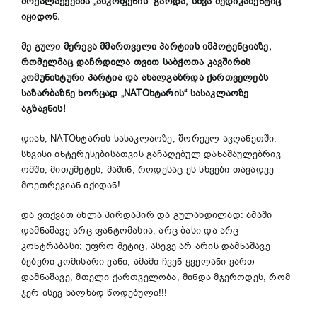
მოქალაქეებმა
„
ასკოფენის
“
გარდა
,
სხვა
მედიკამენტიც
იყიდონ
.
მე
გული
მერევა
მმართველი
პარტიის
იმპოტენციაზე
,
რომელმაც
დაჩრდილა
თვით
საბჭოთა
კავშირის
კომუნისტური
პარტია
და
ახალგაზრდა
ქართველებს
საზარბაზნე
ხორცად
„
NATO
ხტარის“
სასაკლაოზე
აგზავნის
!
დიახ, NATOხტარის
სასაკლაოზე, შორეულ ავღანეთში,
სხვისი ინტერესებისათვის გაჩაღებულ დანაშაულებრივ
ომში, მითუმეტეს, მაშინ, როდესაც ეს სხვები თავადვე
მოეთრევიან იქიდან!
და ვთქვათ ახლა პირდაპირ და გულახდილად: ამაში
დამნაშავე არც ფანტომასია, არც ბასი და არც
კონტრაბასი; უფრო მეტიც, ასევე არ არის დამნაშავე
ბებერი კომისარი ვანი, ამაში ჩვენ ყველანი ვართ
დამნაშავე, მთელი ქართველობა, მინდა მჯეროდეს, რომ
ჯერ ისევ ხალხად წოდებული!!!