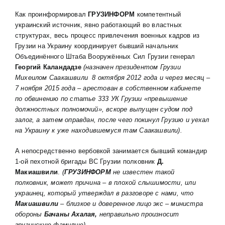
Как проинформировал
ГРУЗИНФОРМ
компетентный
украинский источник, явно работающий во властных
структурах, весь процесс привлечения военных кадров из
Грузии на Украину координирует бывший начальник
Объединённого Штаба Вооружённых Сил Грузии генерал
Георгий Каландадзе
(назначен президентом Грузии
Михеилом Саакашвили 8 октября 2012 года и через месяц –
7 ноября 2015 года – арестован в собственном кабинете
по
обвинению по статье
333 УК Грузии «превышение
должностных полномочий», вскоре выпущен судом под
залог, а затем оправдан, после чего покинул Грузию и уехал
на Украину к уже находившемуся там Саакашвили)
.
А непосредственно вербовкой занимается бывший командир
1-ой пехотной бригады ВС Грузии полковник
Д.
Макиашвили
.
(
ГРУЗИНФОРМ
не известен такой
полковник,
может причина – в плохой слышимости, или
украинец, который утверждал в разговоре с нами, что
Макиашвили
– близкое и доверенное лицо экс – министра
обороны
Бачаны Ахалая,
неправильно произносит
грузинскую фамилию).