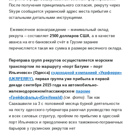
После получения принципиального согласия, рекруту через
Skype сообщается украинский адрес места прибытия с
остальными детальными инструкциями.
Ежемесячное вознаграждение – минимальный оклад
рекрута – составляет
2500 долларов США
, а в качестве
аванса на его банковский счёт в Грузии заранее
перечисляется такая же сумма в размере месячного оклада.
Переправа групп рекрутов осуществляется морским
транспортом по маршруту «порт Батуми – порт
Ильичевск» (Одесса)
судоходной компанией «Укрферри»
(
UKRFERRY
)
, первая группа уже прибыла в первой
декаде сентября 2015 года на автомобильно-
железнодорожном/пассажирском
пароме
«Грейфсфальд»(
Greifswald
)
(см. фото).
Так как
Саакашвили за 3 с половиной месяца бурной деятельности
на посту одесского губернатора разогнал руководство порта
и всех силовых структур, проблем по прибытию в одесский
порт Ильичевск и преодолению всех таможенно-пограничных
барьеров у грузинских рекрутов нет