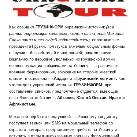
Как сообщил
ГРУЗИНФОРМ
украинский источник
(все
ранние информации которого насчёт назначений Михеила
Саакашвили и его людей подтвердились),
соратники экс-
президента Грузии, пользуясь тяжёлым социальным фоном
в Грузии – безработицей и инфляцией, начали новую
компанию по вербовке уволенных из грузинской армии
военнослужащих наёмниками на Украину – в различные
военные формирования, воюющие на стороне киевской
власти, в основном –
«Айдар»
и
«Грузинский легион».
Как
утверждает украинский источник
ГРУЗИНФОРМ,
при
составлении списков, предпочтение отдаётся имеющим
опыт боевых действия в
Абхазии, Южной Осетии, Ираке и
Афганистане.
Механизм вербовки следующий: выбранному кандидату
поступает звонок или SMS на мобильный телефон со
скрытого номера с предложением прибыть на Украину и
вступить в ряды вышеуказанных военных формирований.