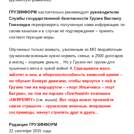
ГРУЗИНФОРМ
настоятельно рекомендует
руководителю
Службы государственной безопасности Грузии Вахтангу
Гомелаури
перепроверить полученную нами информацию по
своим каналам и в случае её подтверждения – принять
соответствующие меры.
Обученных только воевать, уволенным из МО безработным
грузинским военным нужно кормить семьи, а 2500 долларов
в месяц – хорошие деньги… Но у Грузии нет грузин для
пушечного мяса в чужой войне! А
Саакашвили мало
заботят и они, и обороноспособность киевской армии –
он обучает боевую дивизию, чтобы вернутся с ней в
Грузию тем же маршрутом – «порт Ильичевск – порт
Батуми», на том же пароме
«
Greifswald
» компании
«
UKRFERRY
»
(см. выше),
Вот тогда может произойти
самое страшное – грузинские военные, вчерашние
сослуживцы, начнут стрелять друг в друга…
Редакция ГРУЗИНФОРМ
22 сентября 2015 года