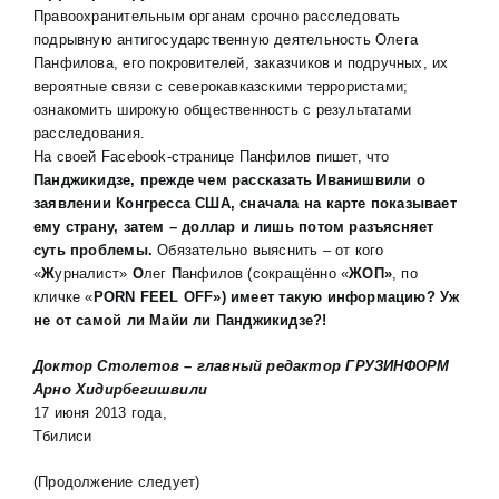
Правоохранительным органам срочно расследовать
подрывную антигосударственную деятельность Олега
Панфилова, его покровителей, заказчиков и подручных, их
вероятные связи с северокавказскими террористами;
ознакомить широкую общественность с результатами
расследования.
На своей Facebook-странице Панфилов пишет, что
Панджикидзе, прежде чем рассказать Иванишвили о
заявлении Конгресса США, сначала на карте показывает
ему страну, затем – доллар и лишь потом разъясняет
суть проблемы.
Обязательно выяснить – от кого
«
Ж
урналист»
О
лег
П
анфилов (сокращённо «
ЖОП»
, по
кличке «
PORN FEEL OFF
»
) имеет такую информацию? Уж
не от самой ли Майи ли Панджикидзе?!
Доктор Столетов – главный редактор ГРУЗИНФОРМ
Арно Хидирбегишвили
17 июня 2013 года,
Тбилиси
(Продолжение следует)