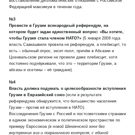
восстановление дипломатических отношений с Российской
Федерацией максимум в течении года.
№
3
Провести
в Грузии всенародный референдум,
на
котором будет задан единственный вопрос:
«Вы хотите,
чтобы Грузия стала членом НАТО?»
(5 января 2008 года
власть Саакашвили провела не референдум, а плебисцит, то
есть – обычный опрос, эксит-полл, причём в Абхазии и
Цхинвальском регионе не провели даже плебисцит, хотя
постоянно подчёркивали, что это – территории Грузии, а
абхазы и осетины – её граждане).
№
4
Власть должна подумать о целесообразности вступления
Грузии в Евразийский союз
(если в результате
референдума обнаружится, что большинство населения
Грузии – против её вступления в НАТО).
Воссоединение Грузии c Россией и постсоветскими странами
в едином экономическом и политическом пространстве по
примеру Евросоюза
(в новой Шенгенской зоне без
внутренних виз и пограничного контроля, с единой