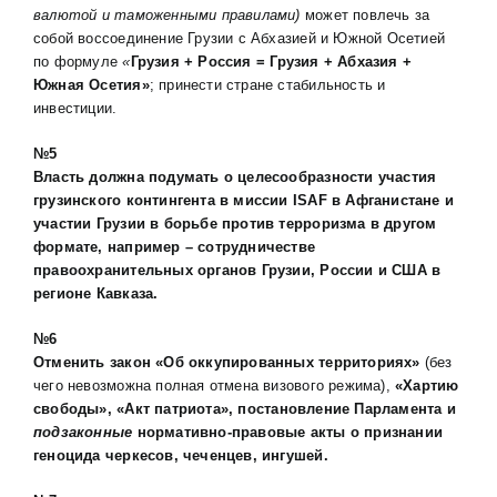
валютой и таможенными правилами)
может повлечь за
собой воссоединение Грузии с Абхазией и Южной Осетией
по формуле
«
Грузия + Россия = Грузия + Абхазия +
Южная Осетия»
; принести стране стабильность и
инвестиции.
№5
Власть должна подумать о целесообразности участия
грузинского контингента в миссии
ISAF
в Афганистане и
участии Грузии в борьбе против терроризма в другом
формате, например – сотрудничестве
правоохранительных органов Грузии, России и США в
регионе Кавказа.
№6
Отменить закон «Об оккупированных территориях»
(без
чего невозможна полная отмена визового режима),
«Хартию
свободы», «Акт патриота»,
постановление Парламента
и
подзаконные
нормативно-правовые
акты о признании
геноцида черкесов, чеченцев, ингушей.