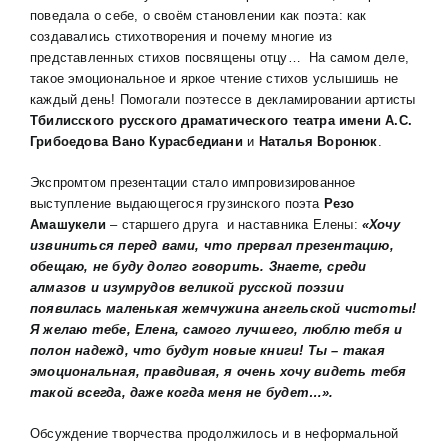
поведала о себе, о своём становлении как поэта: как
создавались стихотворения и почему многие из
представленных стихов посвящены отцу… На самом деле,
такое эмоциональное и яркое чтение стихов услышишь не
каждый день! Помогали поэтессе в декламировании артисты
Тбилисского русского драматического театра имени А.С.
Грибоедова
Вано Курасбедиани
и
Наталья Воронюк
.
Экспромтом презентации стало импровизированное
выступление выдающегося грузинского поэта
Резо
Амашукели
– старшего друга и наставника Елены:
«Хочу
извиниться перед вами, что прервал презентацию,
обещаю, не буду долго говорить. Знаете, среди
алмазов и изумрудов великой русской поэзии
появилась маленькая жемчужина ангельской чистоты!
Я желаю тебе, Елена, самого лучшего, люблю тебя и
полон надежд, что будут новые книги! Ты – такая
эмоциональная, правдивая, я очень хочу видеть тебя
такой всегда, даже когда меня не будет…».
Обсуждение творчества продолжилось и в неформальной