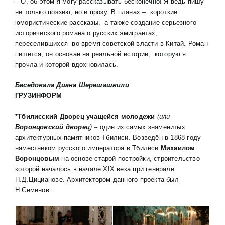
– О, об этом я могу рассказывать бесконечно! Я ведь пишу
не только поэзию, но и прозу. В планах – короткие
юмористические рассказы, а также создание серьезного
исторического романа о русских эмигрантах,
переселившихся во время советской власти в Китай. Роман
пишется, он основан на реальной истории, которую я
прочла и которой вдохновилась.
Беседовала Диана Шерешашвили
ГРУЗИНФОРМ
*Тбилисский Дворец учащейся молодежи
(или
Воронцовский дворец
)
– один из самых знаменитых
архитектурных памятников Тбилиси. Возведён в 1868 году
наместником русского императора в Тбилиси
Михаилом
Воронцовым
на основе старой постройки, строительство
которой началось в начале XIX века при генерале
П.Д.Цицианове. Архитектором данного проекта был
Н.Семенов.