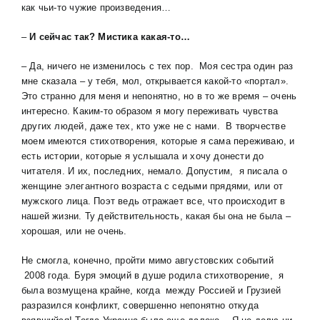
как чьи-то чужие произведения…
–
И сейчас так?
Мистика какая-то…
– Да, ничего не изменилось с тех пор. Моя сестра один раз
мне сказала – у тебя, мол, открывается какой-то «портал».
Это странно для меня и непонятно, но в то же время – очень
интересно. Каким-то образом я могу переживать чувства
других людей, даже тех, кто уже не с нами. В творчестве
моем имеются стихотворения, которые я сама переживаю, и
есть истории, которые я услышала и хочу донести до
читателя. И их, последних, немало. Допустим, я писала о
женщине элегантного возраста с седыми прядями, или от
мужского лица. Поэт ведь отражает все, что происходит в
нашей жизни. Ту действительность, какая бы она не была –
хорошая, или не очень.
Не смогла, конечно, пройти мимо августовских событий
2008 года. Буря эмоций в душе родила стихотворение, я
была возмущена крайне, когда между Россией и Грузией
разразился конфликт, совершенно непонятно откуда