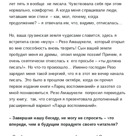
лет пять я вообще не писала. Чувствовала себя при этом
нормально, комфортно. А когда меня спрашивали люди,
читавшие мои стихи – как, мол, почему, когда
продолжение? – я отвечала им, что, видимо, отписалась…
Но, ваша грузинская земля чудесами славится, здесь я
встретила свою «музу» – Резо Амашукели, который открыл
во мне способность вновь творить! Сын вашей земли
пробудил меня из дремы, опоил медом поэзии! Причем, я
очень скептически отнеслась к его просьбе – «ты должна
писать!». Но что-то произошло… Именно господин Резо
зарядил меня такой энергией, что я в этот же вечер начала
писать. Это было в прошлом октябре, когда он прочел
первое издание книги «Ларец воспоминаний» и захотел со
мной познакомиться. Резо Амашукели попросил переиздать
эту книгу, так, что сегодня я презентовала дополненный и
расширенный вариант «Ларца воспоминаний».
– Завершая нашу беседу, не могу не спросить –
ч
то
впереди, чем в будущем порадуете своего читателя?