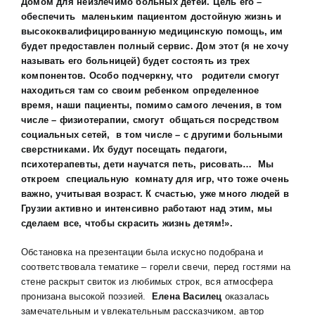
Домом для неизлечимо больных детей. Цель его –
обеспечить маленьким пациентом достойную жизнь и
высококвалифицированную медицинскую помощь, им
будет предоставлен полный сервис. Дом этот (я не хочу
называть его больницей) будет состоять из трех
компонентов. Особо подчеркну, что родители смогут
находиться там со своим ребенком определенное
время, наши пациенты, помимо самого лечения, в том
числе – физиотерапии, смогут общаться посредством
социальных сетей, в том числе – с другими больными
сверстниками. Их будут посещать педагоги,
психотерапевты, дети научатся петь, рисовать… Мы
откроем специальную комнату для игр, что тоже очень
важно, учитывая возраст. К счастью, уже много людей в
Грузии активно и интенсивно работают над этим, мы
сделаем все, чтобы скрасить жизнь детям!».
Обстановка на презентации была искусно подобрана и
соответствовала тематике – горели свечи, перед гостями на
стене раскрыт свиток из любимых строк, вся атмосфера
пронизана высокой поэзией.
Елена Василец
оказалась
замечательным и увлекательным рассказчиком, автор