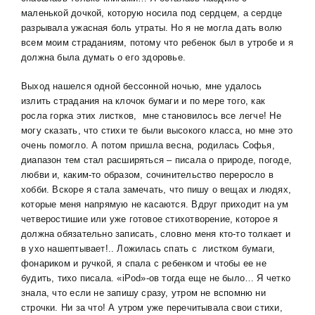
маленькой дочкой, которую носила под сердцем, а сердце
разрывала ужасная боль утраты. Но я не могла дать волю
всем моим страданиям, потому что ребенок был в утробе и я
должна была думать о его здоровье.
Выход нашелся одной бессонной ночью, мне удалось
излить страдания на клочок бумаги и по мере того, как
росла горка этих листков, мне становилось все легче! Не
могу сказать, что стихи те были высокого класса, но мне это
очень помогло. А потом пришла весна, родилась Софья,
диапазон тем стал расширяться – писала о природе, погоде,
любви и, каким-то образом, сочинительство переросло в
хобби. Вскоре я стала замечать, что пишу о вещах и людях,
которые меня напрямую не касаются. Вдруг приходит на ум
четверостишие или уже готовое стихотворение, которое я
должна обязательно записать, словно меня кто-то толкает и
в ухо нашептывает!.. Ложилась спать с листком бумаги,
фонариком и ручкой, я спала с ребенком и чтобы ее не
будить, тихо писала. «iPod»-ов тогда еще не было… Я четко
знала, что если не запишу сразу, утром не вспомню ни
строчки. Ни за что! А утром уже перечитывала свои стихи,