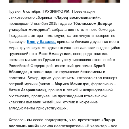
Грузия, 6 октября,
ГРУЗИНФОРМ.
Презентация
стихотворного сборника
«Ларец воспоминаний»,
прошедшая 3 октября 2015 года во
Тбилисском Дворце
учащейся молодежи*,
собрала цвет столичного бомонда.
Поздравить автора – молодую, талантливую и невероятно
красивую
Елену Василец
приехали близкие друзья со всего
мира, грузинскую же «делегацию» возглавляли выдающийся
грузинский поэт
Резо Амашукели,
спецпредставитель
премьер-министра Грузии по урегулированию отношений с
Российской Федерацией, известный дипломат
Зураб
Абашидзе,
а также
видные грузинские бизнесмены и
политики. Вечер, ярким украшением которого стал концерт
оперной музыки (вокал –
Марика Мачиидзе
, фортепиано –
Натия Азарашвили
), прошел в легкой и непринужденной
обстановке, прозвучавшие произведения итальянской
классики вызвали живейший отклик и искренние
аплодисменты присутствующих.
Хотелось бы особо подчеркнуть, что презентация
«Ларца
воспоминаний»
носила благотворительный характер – все