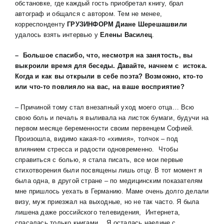
обстановке, где каждый гость приобретал книгу, брал
автограф и общался с автором. Тем не менее,
корреспонденту
ГРУЗИНФОРМ Диане Шерешашвили
удалось взять интервью у
Елены Василец
.
– Большое спасибо, что, несмотря на занятость, вы
выкроили время для беседы. Давайте, начнем с истока.
Когда и как вы открыли в себе поэта? Возможно, кто-то
или что-то повлияло на вас, на ваше восприятие?
– Причиной тому стал внезапный уход моего отца… Всю
свою боль и печаль я выливала на листок бумаги, будучи на
первом месяце беременности своим первенцем Софией.
Произошла, видимо какая-то «химия», толчок – под
влиянием стресса и радости одновременно. Чтобы
справиться с болью, я стала писать, все мои первые
стихотворения были посвящены лишь отцу. В тот момент я
была одна, в другой стране – по медицинским показателям
мне пришлось уехать в Германию. Маме очень долго делали
визу, муж приезжал на выходные, но не так часто. Я была
лишена даже российского телевидения, Интернета,
спасалась только книгами… Я осталась наедине c