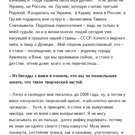
взявшийся! Тогда Украина была еще далеко… Я не делю ни
Украину, ни Россию, ни Грузию, которую считаю третьей
Родиной. Я родилась на Украине, в Крыму, жила в России, а
Грузия подарила мне супруга – бизнесмена Тамаза
Сомхишвили. Подобные переплетения – ведь не только в
моей судьбе, но и в жизни многих людей сегодня уже
канувшей в прошлое нашей страны – СССР. Хочется мирного
неба, а пишу о Донецке…Мой сборник разноплановый, это –
и стихи – посвящения, в том числе – родному городу
Армянску и Вене, где мы проживаем сейчас, и стихи о
детстве, отчем доме, всего и не перечислишь…
– Из беседы с вами я поняла, что вы не понаслышке
знаете, что такое творческий застой.
–
Легко и свободно мне писалось до 2008 года, ну, а потом у
меня «получился» творческий кризис, я абсолютно ничего не
«рожала»… Хотя, в принципе, я стихи и не вымучиваю
никогда, они из меня сами выпрыгивают. Я не могу
высасывать их из пальца, долго рифму подбирать, потому
не знаю ни одного своего стиха наизусть! Муза меня
покинула, состояние транса, как я называю, улетучилось, и