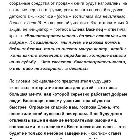
собранные средства от продажи книги будут направлены на
создание первого в Грузии, уникального по своей задумке
детского т.н. «хосписа»
(дома – госпиталя для неизлечимо
больных детей).
На вопрос об участии в благотворительной
акции, ее инициатор – поэтесса
Елена Василец
– ответила
кратко:
«Благотворительность должна остаться «за
кадром». К сожалению, мы ничем не можем помочь
бедным детям, только внести малую лепту, чтобы
хоть как-то облегчить страдания, которые выпали
на их судьбу… Что касается благотворительности,
о ней надо не говорить, а делать!»
По словам официального представителя будущего
«хосписа»,
«открытие хосписа для детей – это наша
большая мечта, над которой серьезно работают добрые
люди. Благодаря вашему участию, она сбудется
быстрее. Огромное спасибо вам, госпожа Елена, что
посвятили свой чудесный вечер нам. Я не буду долго
отвлекать ваше внимание неприятными эмоциями,
связанными с «хосписом» Всего несколько слов – это
будет не только лечебное заведение, «хоспис» станет