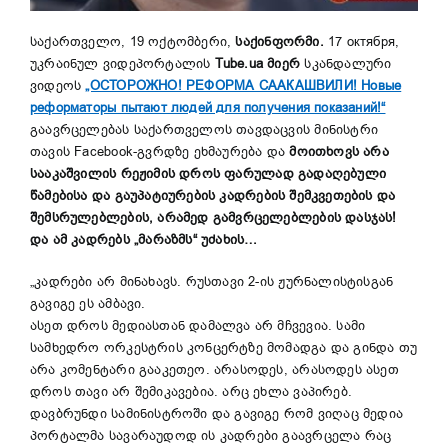
საქართველო, 19 ოქტომბერი,
საქინფორმი.
17 октября,
უკრაინულ ვიდეპორტალის
Tube.ua მიერ
სკანდალური
ვიდეოს
„ОСТОРОЖНО! РЕФОРМА СААКАШВИЛИ! Новые
реформаторы пытают людей для получения показаний!“
გაავრცელებას საქართველოს თავდაცვის მინისტრი
თავის Facebook-გვრდზე ეხმაურება და
მოითხოვს არა
სააკაშვილის
რეჟიმის
დროს
ფარულად
გადაღებული
წამებისა
და
გაუპატიურების
კადრები
ს შემკვეთების და
შემსრულებლების, არამედ გამვრცელებლების დასჯას!
და ამ კადრებს „მარაზმს“ უძახის…
„კადრები არ მინახავს. რუსთავი 2-ის ჟურნალისტისგან
გავიგე ეს ამბავი.
ასეთ დროს მედიასთან დამალვა არ მჩვევია. სამი
სამხედრო ორკესტრის კონცერტზე მომადგა და გინდა თუ
არა კომენტარი გააკეთეო. არასოდეს, არასოდეს ასეთ
დროს თავი არ შემიკავებია. არც ეხლა ვაპირებ.
დავბრუნდი სამინისტროში და გავიგე რომ ვიღაც მედია
პორტალმა სავარაუდოდ ის კადრები გაავრცელა რაც