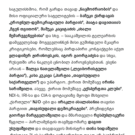
საგულისხმოა, რომ გარდა თავად
„ნაცმოძრაობის“
და
მისი ოფიციალური სატელიტების –
ბაჩუკი ქარდავას
„ეროვნულ-დემოკრატიული პარტიის“,
პაატა დავითაიას
„ჩვენ თვითონ“, მამუკა კაციტაძის „ახალი
მემარჯვენეებისა“
და სხვ. – სააკაშვილის ტელეარხის
დამცველებად მოგვევლინნენ მისი გუშინდელი მკაცრი
კრიტიკოსები, რომლებსაც პირდაპირი კონტაქტები აქვთ
ვლადიმერ ჟირინოვსკის, იგორ გიორგაძესა
და სხვა,
რუსეთში არა ნაკლებ ცნობილ პიროვნებებთან. ესენი
არიან –
შალვა ნათელაშვილი („ლეიბორისტული
პარტია“), კახა კუკავა („პარტია „თავისუფალი
საქართველო“)
და უპარტიო, ქირით მომუშავე
ირინა
სარიშვილი.
ასევე, ქირით მომუშავე
„ექსპერტთა კლუბი“
,
NDI-ს, IRI-სა და CIA-ს დოტაციაზე მყოფი მსხვილი
„ქართული“
NJO
-ები და
ირაკლი ასალასანია
თავისი
პარტიით
„თავისუფალი დემოკრატები“.
პრეზიდენტი
გიორგი მარგველაშვილი
და მმართველი
რესპუბლიკური
წყვილი – პარლამენტის თავმჯდომარე
დავით
უსუფაშვილი
და თავდაცვის მინისტრი
თინა ხიდაშელი