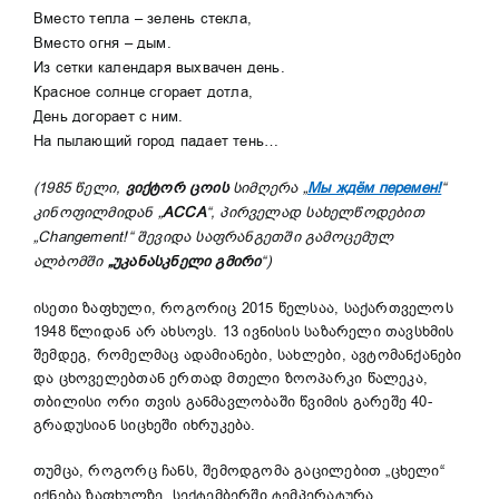
Вместо тепла – зелень стекла,
Вместо огня – дым.
Из сетки календаря выхвачен день.
Красное солнце сгорает дотла,
День догорает с ним.
На пылающий город падает тень…
(
1985 წელი,
ვიქტორ ცოის
სიმღერა „
Мы ждём перемен!
“
კინოფილმიდან „
АССА
“
, პირველად
სახელწოდებით
„Changement!“
შევიდა საფრანგეთში გამოცემულ
ალბომში
„უკანასკნელი გმირი
“
)
ისეთი ზაფხული, როგორიც 2015 წელსაა, საქართველოს
1948 წლიდან არ ახსოვს. 13 ივნისის საზარელი თავსხმის
შემდეგ, რომელმაც ადამიანები, სახლები, ავტომანქანები
და ცხოველებთან ერთად მთელი ზოოპარკი წალეკა,
თბილისი ორი თვის განმავლობაში წვიმის გარეშე 40-
გრადუსიან სიცხეში იხრუკება.
თუმცა, როგორც ჩანს, შემოდგომა გაცილებით „ცხელი“
იქნება ზაფხულზე. სექტემბერში ტემპერატურა