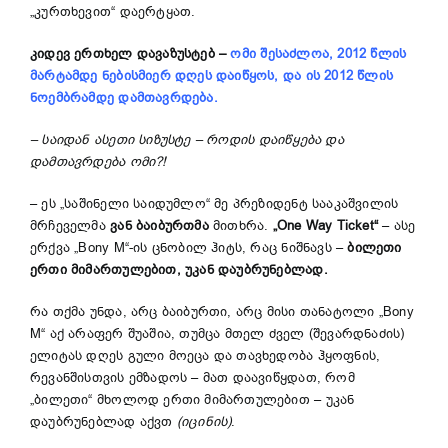
„კურთხევით“ დაერტყათ.
კიდევ ერთხელ დავაზუსტებ
–
ომი შესაძლოა
,
2012 წლის
მარტამდე ნებისმიერ დღეს დაიწყოს, და ის 2012 წლის
ნოემბრამდე დამთავრდება.
–
საიდან ასეთი
სი
ზუსტ
ე
–
როდის დაიწყება და
დამთავრდება ომი?
!
– ეს „საშინელი საიდუმლო“ მე პრეზიდენტ სააკაშვილის
მრჩეველმა
ვან
ბაიბურთმა
მითხრა.
„One Way Ticket“
– ასე
ერქვა „Bony M“-ის ცნობილ ჰიტს, რაც ნიშნავს –
ბილეთი
ერთი მიმართულებით, უკან დაუბრუნებლად.
რა თქმა უნდა, არც
ბაიბურთი,
არც მისი თანატოლი
„Bony
M“
აქ არაფერ შუაშია, თუმცა მთელ ძველ (შევარდნაძის)
ელიტას დღეს გული მოეცა და თავხედობა ჰყოფნის,
რევანშისთვის ემზადოს – მათ დაავიწყდათ, რომ
„ბილეთი“ მხოლოდ ერთი მიმართულებით – უკან
დაუბრუნებლად აქვთ
(იცინის)
.