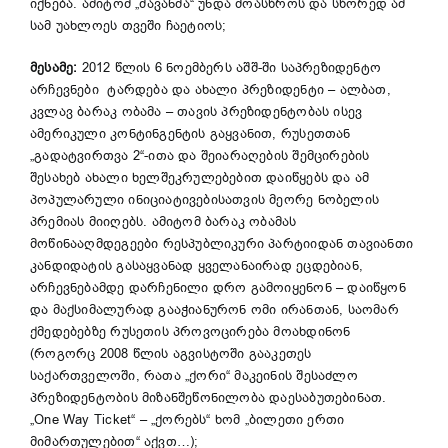
იქნება. ამიტომ „მავანმა“ უნდა მოასწროს და სწორედ ამ
სამ უახლოეს თვეში ჩაეტიოს;
მესამე:
2012 წლის 6 ნოემბერს აშშ-ში საპრეზიდენტო
არჩევნები ტარდება და ახალი პრეზიდენტი – ალბათ,
კვლავ ბარაკ ობამა – თავის პრეზიდენტობას ისევ
ამერიკული კონტინგენტის გაყვანით, რუსეთთან
„გადატვირთვა 2“-ითა და შეიარაღების შემცირების
შესახებ ახალი ხელშეკრულებებით დაიწყებს და ამ
პოპულარული ინიციატივებისათვის მეორე ნობელის
პრემიას მიიღებს. ამიტომ ბარაკ ობამას
მოწინააღმდეგეები რესპუბლიკური პარტიიდან თავიანთი
კანდიდატის გასაყვანად ყველანაირად ეცდებიან,
არჩევნებამდე დარჩენილი დრო გამოიყენონ – დაიწყონ
და მაქსიმალურად გააჭიანურონ ომი ირანთან, საომარ
ქმედებებზე რუსეთის პროვოცირება მოახდინონ
(როგორც 2008 წლის აგვისტოში გააკეთეს
საქართველოში, რათა „ქორი“ მაკეინის შესაძლო
პრეზიდენტობის მიზანშეწონილობა დაესაბუთებინათ.
„One Way Ticket“ – „ქორებს“ ხომ „ბილეთი ერთი
მიმართულებით“ აქვთ…);