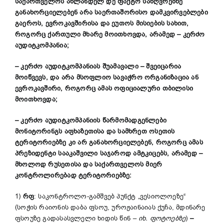
საქართველოს
ახლანდელ დე ფაქტო
საზღვრებზე
განახორციელებენ არა საერთაშორისო დამკვირვებლები
გაეროს,
ევროკავშირისა
და ეუთოს მისიების სახით,
როგორც
ქართული
მხარე
მოითხოვდა
, არამედ
–
კერძო
აუდიტკომპანია
;
–
კერძო აუდიტკომპანია
ს
შუამავალი –
შვეიცარი
ა
მოიწვევს
,
და არა მსოფლიო სავაჭრო ორგანიზაცია ან
ევროკავშირი, როგორც ამას ოფიციალური თბილისი
მო
ითხოვდა
;
–
კერძო აუდიტკომპანიის წარმომადგენლები
მონიტორინგს აფხაზეთისა და სამხრეთ ოსეთის
ტერიტორიებზე კი არ განახორციელებენ
,
როგორც
ამას
პრეზიდენტ
ი
სააკაშვილ
ი საჯაროდ ამტკიცებს
, არამედ
–
მხოლოდ რუსეთისა და საქართველოს მიერ
კონტროლირებად ტერიტორიებზე:
1)
რფ
: საკონტროლო-გამშვებ პუნქტ „ვესიოლოეზე“
(სოჭის რაიონის დაბა ფსოუ, უროჟაინაიას ქუჩა, მდინარე
ფსოუზე გადასასვლელი ხიდის წინ
–
იხ. ფოტოებ
ზე
)
–