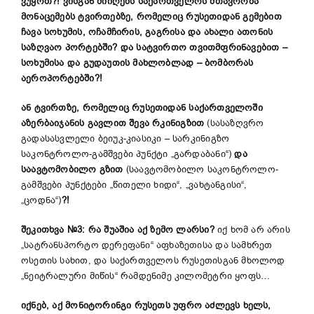
ვუყოთ?!
ვისგან მიიღებს
საქართველოს
მთავრობა
მონაცემებ
ს
ტვირთ
ებზე
, რომელიც რუსეთიდან
გემებით
ჩავა სოხუმის, ოჩამჩირ
ი
ს, გაგრ
ი
ს
ა
და ახალი ათონის
საზღვაო პორტებში
?
და
სატვირთო თვითმფრინავებით
–
სოხუმის
ა
და
გუდაუთის მახლობლად
–
ბომბორას
აეროპორტ
ებ
ში?!
ან
ტვირთ
ზე
, რომელიც რუსეთიდან საქართველოში
აზერბაიჯანის გავლით
შევ
ა
რკინიგზით
(სასაზღვრო
გადასასვლელი ბეიუკ-კიასიკი – სარკინიგზო
საკონტროლო-გამშვები პუნქტი „გარდაბანი“)
და
საავტომობილო გზით
(საავტომობილო საკონტროლო-
გამშვები პუნქტები „წითელი ხიდი“, „ვახტანგისი“,
„ცოდნა“)
?!
შეკითხვა №3: რა შუაშია აქ ზემო ლარსი?
იქ ხომ არ არის
„სატრანსპორტო დერეფანი“ აფხაზეთისა და სამხრეთ
ოსეთის სახით, და საქართველოს რუსეთისგან მხოლოდ
„ნეიტრალური მიწის“ რამდენიმე კილომეტრი ყოფს…
იქნებ
,
აქ მონიტორინგი
რუსეთს უფრო აძლევს ხელს,