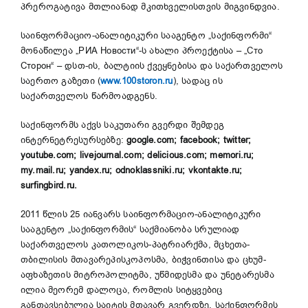
პრეროგატივა მთლიანად მკითხველისთვის მიგვინდვია.
საინფორმაციო-ანალიტიკური სააგენტო „საქინფორმი“
მონაწილეა „РИА Новости“-ს ახალი პროექტისა – „Сто
Сторон“ – დსთ-ის, ბალტიის ქვეყნებისა და საქართველოს
საერთო გაზეთი (
www.100storon.ru
), სადაც ის
საქართველოს წარმოადგენს.
საქინფორმს აქვს საკუთარი გვერდი შემდეგ
ინტერნეტრესურსებზე:
google.com
;
facebook
;
twitter
;
youtube.com
;
livejournal.com
;
delicious.com
;
memori.ru
;
my.mail.ru
;
yandex.ru
;
odnoklassniki.ru
;
vkontakte.ru
;
surfingbird.ru
.
2011 წლის 25 იანვარს საინფორმაციო-ანალიტიკური
სააგენტო „საქინფორმის“ საქმიანობა სრულიად
საქართველოს კათოლიკოს-პატრიარქმა, მცხეთა-
თბილისის მთავარეპისკოპოსმა, ბიჭვინთისა და ცხუმ-
აფხაზეთის მიტროპოლიტმა, უწმიდესმა და უნეტარესმა
ილია მეორემ დალოცა, რომლის სიტყვებიც
განთავსებულია საიტის მთავარ გვერდზე, საქინფორმის