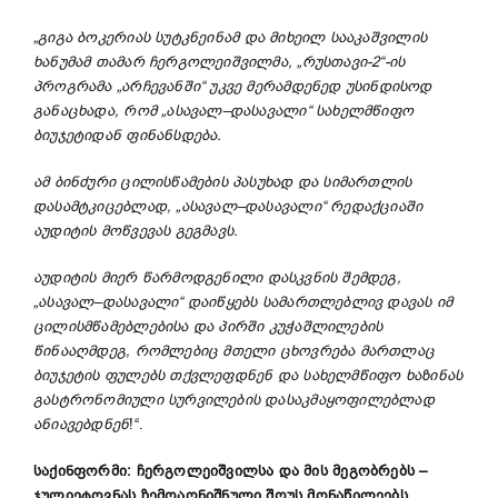
„
გიგა
ბოკერიას
სუტკნეინამ
და
მიხეილ
სააკაშვილის
ხანუმამ
თამარ
ჩერგოლეიშვილმა
, „
რუსთავი
-2“-
ის
პროგრამა
„
არჩევანში
“
უკვე
მერამდენედ
უსინდისოდ
განაცხადა
,
რომ
„
ასავალ
–
დასავალი
“
სახელმწიფო
ბიუჯეტიდან
ფინანსდება
.
ამ
ბინძური
ცილისწამების
პასუხად
და
სიმართლის
დასამტკიცებლად
, „
ასავალ
–
დასავალი
“
რედაქციაში
აუდიტის
მოწვევას
გეგმავს
.
აუდიტის
მიერ
წარმოდგენილი
დასკვნის
შემდეგ
,
„
ასავალ
–
დასავალი
“
დაიწყებს
სამართლებლივ
დავას
იმ
ცილისმწამებლებისა
და
პირში
კუჭაშლილების
წინააღმდეგ
,
რომლებიც
მთელი
ცხოვრება
მართლაც
ბიუჯეტის
ფულებს
თქვლეფდნენ
და
სახელმწიფო
ხაზინას
გასტრონომიული
სურვილების
დასაკმაყოფილებლად
ანიავებდნენ
!“.
საქინფორმი: ჩერგოლეიშვილსა და მის მეგობრებს –
ჯულიეტოვნას ზემოაღნიშნული შოუს მონაწილეებს,