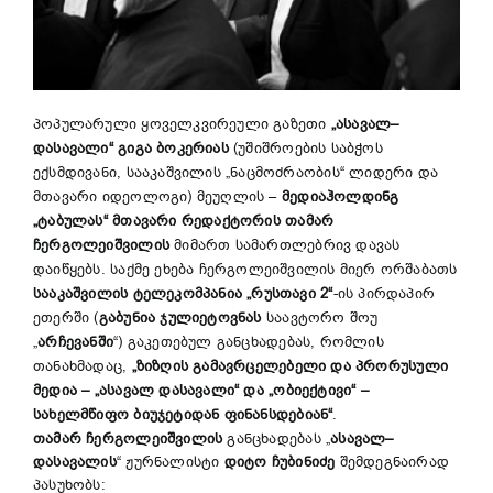
პოპულარული ყოველკვირეული გაზეთი
„
ასავალ
–
დასავალი
“
გიგა
ბოკერიას
(უშიშროების საბჭოს
ექსმდივანი, სააკაშვილის „ნაცმოძრაობის“ ლიდერი და
მთავარი იდეოლოგი) მეუღლის –
მედიაჰოლდინგ
„
ტაბულას
“
მთავარი
რედაქტორის
თამარ
ჩერგოლეიშვილის
მიმართ სამართლებრივ დავას
დაიწყებს. საქმე ეხება ჩერგოლეიშვილის მიერ ორშაბათს
სააკაშვილის ტელეკომპანია „რუსთავი 2“
-ის პირდაპირ
ეთერში (
გაბუნია ჯულიეტოვნას
საავტორო შოუ
„
არჩევანში
“) გაკეთებულ განცხადებას, რომლის
თანახმადაც,
„
ზიზღის
გამავრცელებელი
და
პრორუსული
მედია
–
„
ასავალ
დასავალი
“
და
„
ობიექტივი
“
–
სახელმწიფო
ბიუჯეტიდან
ფინანსდებიან
“
.
თამარ
ჩერგოლეიშვილის
განცხადებას „
ასავალ
–
დასავალის
“ ჟურნალისტი
დიტო
ჩუბინიძე
შემდეგნაირად
პასუხობს: