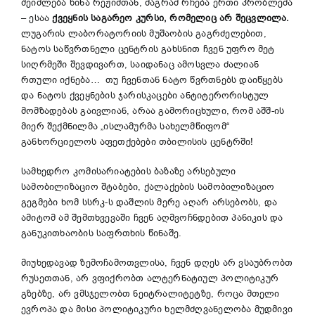
შეიძლება წინა რეჟიმთან, მაგრამ რჩება ერთი პრობლემა
– ესაა
ქვეყნის
საგარეო
კურსი
,
რომელიც
არ
შეცვლილა
.
ლუგარის ლაბორატორიის მუშაობის გაგრძელებით,
ნატოს საწვრთნელი ცენტრის გახსნით ჩვენ უფრო მეტ
სიღრმეში შევდივართ, საიდანაც ამოსვლა ძალიან
რთული იქნება… თუ ჩვენთან ნატო წვრთნებს დაიწყებს
და ნატოს ქვეყნების ჯარისკაცები ანტიტერორისტულ
მომზადებას გაივლიან, არაა გამორიცხული, რომ აშშ-ის
მიერ შექმნილმა „ისლამურმა სახელმწიფომ“
განხორციელოს აფეთქებები თბილისის ცენტრში!
სამხედრო კომისარიატების ბაზაზე არსებული
სამობილიზაციო შტაბები, ქალაქების სამობილიზაციო
გეგმები ხომ სსრკ-ს დაშლის მერე აღარ არსებობს, და
ამიტომ ამ შემთხვევაში ჩვენ აღმვოჩნდებით პანიკის და
განუკითხაობის საფრთხის წინაშე.
მიუხედავად ზემოჩამოთვლისა, ჩვენ დღეს არ ვსაუბრობთ
რუსეთთან, არ ვფიქრობთ ალტერნატიულ პოლიტიკურ
გზებზე, არ ვმსჯელობთ ნეიტრალიტეტზე, როცა მთელი
ევროპა და მისი პოლიტიკური ხელმძღვანელობა მუდმივი