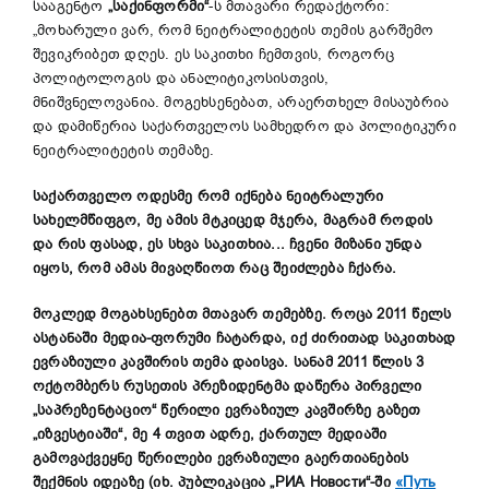
სააგენტო
„
საქინფორმი
“
-ს მთავარი რედაქტორი:
„მოხარული ვარ, რომ ნეიტრალიტეტის თემის გარშემო
შევიკრიბეთ დღეს. ეს საკითხი ჩემთვის, როგორც
პოლიტოლოგის და ანალიტიკოსისთვის,
მნიშვნელოვანია. მოგეხსენებათ, არაერთხელ მისაუბრია
და დამიწერია საქართველოს სამხედრო და პოლიტიკური
ნეიტრალიტეტის თემაზე.
საქართველო
ოდესმე
რომ
იქნება
ნეიტრალური
სახელმწიფგო
,
მე
ამის
მტკიცედ
მჯერა
,
მაგრამ
როდის
და
რის
ფასად
,
ეს
სხვა
საკითხია
..
.
ჩვენი
მიზანი
უნდა
იყოს
,
რომ
ამას
მივაღწიოთ
რაც
შეიძლება
ჩქარა
.
მოკლედ მოგახსენებთ მთავარ თემებზე. როცა 2011 წელს
ასტანაში მედია-ფორუმი ჩატარდა, იქ ძირითად საკითხად
ევრაზიული კავშირის თემა დაისვა. სანამ 2011 წლის 3
ოქტომბერს რუსეთის პრეზიდენტმა დაწერა პირველი
„საპრეზენტაციო“ წერილი ევრაზიულ კავშირზე გაზეთ
„იზვესტიაში“, მე 4 თვით ადრე, ქართულ მედიაში
გამოვაქვეყნე წერილები ევრაზიული გაერთიანების
შექმნის იდეაზე (იხ. პუბლიკაცია „РИА Новости“-ში
«
Путь