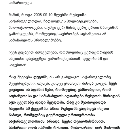
სიმართლეს.
მაშინ, როცა 2008-09-10 წლებში რუსეთში
საქართველოდან ჩადიოდნენ პოლიტიკოსები,
პოლიტოლოგები, თუმცა ვერ ნახავ ვერც ერთი მათგანის
გამოსვლებს, რომლებიც საუბრობენ აფხაზეთის ან
სამაჩაბლოს პრობლემებზე.
ჩვენ ვიყავით პირველები, რომლებმაც ტერიტორიების
საკითხი დავაყენეთ ჟირინოვსკისთან, დუგინთან და
სხვებთან.
რაც შეეხება
დუგინს
, ის არ გახლავთ საქართველოზე
შეყვარებული, თუმცა, კიდევ ერთხელ მინდა ვთქვა:
ჩვენ
ვიყავით
ის
ადამიანები
,
რომლებიც
ვამბობდით
,
რომ
აფხაზეთისა
და
სამაჩაბლოს
აღიარება
რუსეთის
მხრიდან
იყო
ყველაზე
დიდი
შეცდომა
,
რაც
კი
შეიძლებოდა
ჩაედინა
ამ
ქვეყანას
.
ამით
რუსეთმა
გადადგა
ისეთი
ნაბიჯი
,
რომელმაც
გაურთულა
ურთიერთობა
საქართველოსთან
.
არადა
,
ჩვენი
თვალსაზრისით
,
საქართველოს
გარეშე
რუსეთი
,
რეალურად
,
ვერ
შეძლებს