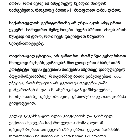
შორს
,
რომ
მერე
ამ
ამღვრეულ
წყალში
მიიღოს
სარგებელი
,
როგორც
მოხდა
II
მსოფლიო
ომის
დროს
.
საქართველოს
ტერიტორიაზე
არ
უნდა
იყოს
არც
ერთი
ქვეყნის
სამხედრო
შენაერთები
.
ჩვენი
აზრით
,
ახლა
არის
ზუსტად
ის
დრო
,
რომ
ჩვენ
დავიწყოთ
საუბარი
ნეიტრალიტეტზე
.
თავისთავად
ცხადია
,
არ
ვამბობთ
,
რომ
უნდა
ვესაუბროთ
მხოლოდ
რუსებს
,
ვინაიდან
მხოლოდ
ერთ
მხარესთან
კონტაქტი
ჩვენს
ქვეყანას
მიიყვანს
ისეთივე
დამღუპვბელ
მდგომარეობამდე
,
როგორშიც
ახლა
ვიმყოფებით
.
მით
უმეტეს, რომ რუსეთი არ გვთხოვს ფედერაციაში
გაწევრიანებას და ა.შ. ამერიკისგან განსხვავებით,
რომელთანაც, ფაქტობრივად, ვასალურ მდგომარეობაში
ვიმყოფებით.
კვლავ გაგახსენებთ ილია ჭავჭავაძის და გაბრიელ
ქიქოძის ხედვებს საქართველოს მომავალთან
დაკავშირებით და ყველა მზად ვართ, ყველა ადამიანს,
რომლებსაც სისხლში არ აქვთ ხელი გასვრილი,