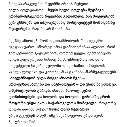
მოლაპარაკებების რეჟიმში არიან რუსეთის
ხელისუფლებასთან,
ჩვენი
ხელისუფლება
მუდმივი
კრიზის
–
მენეჯერის
რეჟიმშია გადასული, ანუ მოვლენებს
ვერ უსწრებს და იძულებულად პოსტ-ფაქტუმ მომხდარზე
რეაგირებს,
რაც მე არ მახარებს…
ჩვენზე ამბობენ, რომ ღვთისმშობლის წილხვედრი
ქვეყანა ვართ, სწორედ ამის დამსახურებაა ალბათ, რომ
ჯერჯერობით გადავრჩით, თორემ ყველა შემთხვევაში
დიდი უბედურების წინაშე აღმოვჩნდებოდით, ამის
საფუძველი საქართველოში დიდი ხანია, არსებობს,
ყველა ლოგიკა და კანონი ამას გვიწინასწარმეტყველებს.
სახელმწიფომ
უნდა
მოგვისმინოს
ჩვენ
–
პროფესიონალებს
და
პატრიოტებს
–
და
უნდა
ჩატარდეს
,
ოპერატიულის გარდა,
ახალი
პოლიტიკური
ღონისძიებები
და
ბოლოს და ბოლოს,
განისაზღვროს
–
როგორი
უნდა
იყოს
საქართველოს
მომავალი
!
როგორც
დიდმა ილიამ თქვა, “
ჩვენი
თავი
ჩ
ვენადვე
უნდა
გვეყუდნოდეს
“, ანუ საქართველო უნდა იყოს
ნეიტრალური!