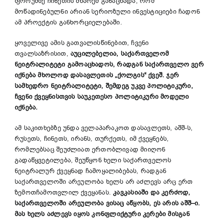
ფორუმზე ჩინეთის მხარემ განაცხადა, რომ
მოწადინებულნი არიან სერიოზული ინვესტიციები ჩადონ
ამ პროექტის განხორციელებაში.
ყოველივე ამის გათვალისწინებით, ჩვენი
თვალსაზრისით,
აუცილებელია
,
საქართველომ
ნეიტრალიტეტი
გამოაცხადოს
,
რადგან
საქართველო
ვერ
იქნება
მხოლოდ
დასავლეთის
„
ქოლგის
“
ქვეშ
.
ჯერ
სამხედრო
ნეიტრალიტეტი
,
შემდეგ
უკვე
პოლიტიკური
,
ჩვენი
ქვეყნისთვის
საუკეთესო
პოლიტიკური
მოდელი
იქნება
.
ამ საკითხებზე უნდა ველაპარაკოთ დასავლეთს, აშშ-ს,
რუსეთს, ჩინეთს, ირანს, თურქეთს, იმ ქვეყნებს,
რომლებსაც შეუძლიათ ერთობლივად მიიღონ
გადაწყვეტილება, შეუწყონ ხელი საქართველოს
ნეიტრალურ ქვეყნად ჩამოყალიბებას, რადგან
საქართველოში არეულობა ხელს არ აძლევს არც ერთ
ზემოთჩამოთვლილ ქვეყანას.
კავკასიაში
და
კერძოდ
,
საქართველოში
არეულობა
ვისაც
აწყობს
,
ეს
არის
აშშ
–
ი
.
მას
ხელს
აძლევს
იყოს
კონფლიქტური
კერები
მისგან