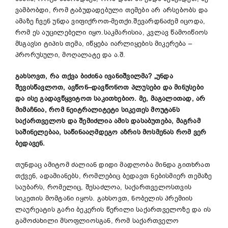
ვამბობდი, რომ ტაბუდადებული თემები არ არსებობს და
ამაზე ჩვენ უნდა ვიფიქროთ-მეთქი.შევარდნაძემ იცოდა,
რომ ეს აუცილებელი იყო.საკმარისია, კვლავ წამოიწიოს
მსგავსი ტიპის თემა, იწყება იარლიყების მიკერება –
პრორუსული, მოღალატე და ა.შ.
გახსოვთ
,
რა
თქვა
ბიძინა
ივანიშვილმა
?
„
უნდა
შევისწავლოთ
,
ავწონ
–
დავწონოთ
პლუსები
და
მინუსები
და
ისე
გადავწყვიტოთ
საკითხებიო
.
მე
,
მაგალითად
,
არ
მიმაჩნია
,
რომ
ნეიტრალიტეტი
სიკეთეს
მოუტანს
საქართველოს
და
შემიძლია
ამის
დასაბუთება
,
მაგრამ
საშინელებაა
,
საწინააღმდეგო
აზრის
მოსმენას
რომ
ვერ
ბედავენ
.
თუნდაც ამიტომ ძალიან დიდი მადლობა მინდა გითხრათ
თქვენ, ადამიანებს, რომლებიც ბედავთ ნებისმიერ თემაზე
საუბარს, რომელიც, შესაძლოა, საქართველოსთვის
სიკეთის მომტანი იყოს. გახსოვთ, ნობელის პრემიის
ლაურეატის გარი ბეკერის წერილი საქართველოზე და ის
გამოძახილი მსოფლიოსგან, რომ საქართველო