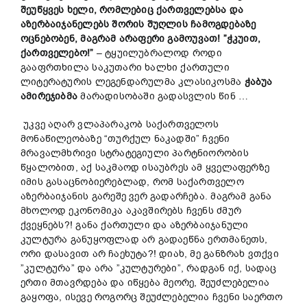
შეუწყვეს
ხელი
,
რომლებიც
ქართველებ
სა და
აზერბაიჯანელებ
ს შორის შუღლის ჩამოგდებაზე
ოცნებობენ
,
მაგრამ
არაფერი
გამო
უ
ვა
თ
! ”
ჭკუით,
ქართველებო
!”
– ტყუილუბრალოდ როდი
გააფრთხილა საკუთარი ხალხი ქართული
ლიტერატურის ლეგენდარულმა კლასიკოსმა
ჭაბუა
ამირეჯიბ
მა
მარადისობაში გადასვლის წინ …
უკვე აღარ ვლაპარაკობ საქართველოს
მონაწილეობაზე “თურქულ ნაკადში” ჩვენი
მრავალმხრივი სტრატეგიული პარტნიორობის
წყალობით, აქ საკმაოდ ისაუბრეს ამ ყველაფერზე
იმის გასაცნობიერებლად, რომ საქართველო
აზერბაიჯანის გარეშე ვერ გადარჩება. მაგრამ განა
მხოლოდ ეკონომიკა აკავშირებს ჩვენს ძმურ
ქვეყნებს?! განა ქართული და აზერბაიჯანული
კულტურა განუყოფლად არ გადაეწნა ერთმანეთს,
ორი დასავით არ ჩაეხუტა?! დიახ, მე განზრახ ვთქვი
”კულტურა” და არა ”კულტურები”, რადგან იქ, სადაც
ერთი მთავრდება და იწყება მეორე, შეუძლებელია
გაყოფა, ისევე როგორც შეუძლებელია ჩვენი საერთო