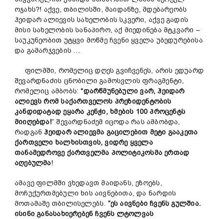
ოჯახს?! აქვე, თბილისში, მაიდანზე, მდებარეობს
ჰეიდარ ალიევის სახელობის სკვერი, აქვე გადის
მისი სახელობის სანაპირო, აქ მიედინება მტკვარი –
საუკუნეობით უტყვი მოწმე ჩვენი ყველა უბედურებისა
და გამარჯვების …
ფილმში, რომელიც დღეს გვიჩვენეს, არის ედუარდ
შევარდნაძის ცნობილი გამოსვლის ფრაგმენტი,
რომელიც ამბობს:
“
დარწმუნებული
ვარ
,
ჰეიდარ
ალიევ
ს რომ
საქართველოს
პრეზიდენტობის
კანდიდატად
ე
ყ
არა
კენჭი
,
ხმების
100
პროცენტს
მიიღებდა
!
” შევარდნაძემ იცოდა რას ამბობდა,
რადგან
ჰეიდარ
ალიევმა
გაცილებით
მეტი
გააკეთა
ქართველი
ხალხისთვის
,
ვიდრე
ყველა
თანამედროვე
ქართველ
მა
პოლიტიკოსმა
ერთად
აღებულმა
!
ამავე ფილმში ვხედავთ მაიდანს, ეზოებს,
მოჩუქურთმებული ხის აივნებითა, და ნარდის
მოთამაშე თბილისელებს.
”
ეს
აივნები
ჩვენს
გულშია
.
ისინი
განასახიერებენ
ჩვენს ლტოლვას