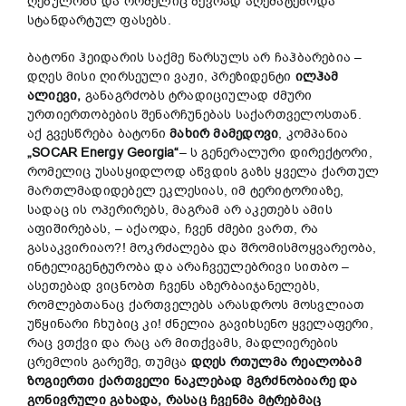
ღებულობს და რომელიც ბევრად აღემატებოდა
სტანდარტულ ფასებს.
ბატონი ჰეიდარის საქმე წარსულს არ ჩაჰბარებია –
დღეს მისი ღირსეული ვაჟი, პრეზიდენტი
ილჰამ
ალიევი
,
განაგრძობს ტრადიციულად ძმური
ურთიერთობების შენარჩუნებას საქართველოსთან.
აქ გვესწრება ბატონი
მახირ
მამედოვი
, კომპანია
„
SOCAR
Energy Georgia
“
– ს გენერალური დირექტორი,
რომელიც უსასყიდლოდ აწვდის გაზს ყველა ქართულ
მართლმადიდებელ ეკლესიას, იმ ტერიტორიაზე,
სადაც ის ოპერირებს, მაგრამ არ აკეთებს ამის
აფიშირებას, – აქაოდა, ჩვენ ძმები ვართ, რა
გასაკვირიაო?! მოკრძალება და შრომისმოყვარეობა,
ინტელიგენტურობა და არაჩვეულებრივი სითბო –
ასეთებად ვიცნობთ ჩვენს აზერბაიჯანელებს,
რომლებთანაც ქართველებს არასდროს მოსვლიათ
უწყინარი ჩხუბიც კი! ძნელია გავიხსენო ყველაფერი,
რაც ვთქვი და რაც არ მითქვამს, მადლიერების
ცრემლის გარეშე, თუმცა
დღეს
რთულმა
რეალობამ
ზოგიერთ
ი
ქართველ
ი
ნაკლებად
მგრძნობიარე
და
გონივრული
გახადა
,
რა
სა
ც
ჩვენ
მა
მტრებ
მაც