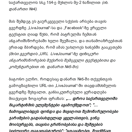
საქართველოს სსკ 154-ე მუხლის მე-2 ნაწილით
(იხ.
დანართი №4)
.
მას შემდეგ ეს გაურკვეველი სქესის არსება თავის
გვერდზე „LiveJournal“-სა და „Facebook“-ზე ვრცელი
ტექსტით ღიად წუხს, რომ პატრულმა ჩემთან
ანგარიშსწორებაში ხელი შეუშალა, და თანამოაზრეებთან
ერთად მპირდება, რომ ამას უახლოეს ხანებში გააკეთებს
(მისი გვერდის
„
URL LiveJournal
“
-ზე ფიზიკური
ანგარიშსწორების მუქარის შემცველი ტექსტებითა და
კომენტარებით იხ. დანართ №5-ში)
.
ბატონო ელჩო, როდესაც დანართ №5-ში თქვენთვის
გამოგზავნილი URL-თი „LiveJournal“-ში თავდამსხმელის
გვერდზე შეხვალთ, განსაკუთრებული ყურადღება
მიაქციეთ ზოგიერთ ფრაზას:
„
… დროა საქართველოში
მაკარტიზმის ელემენტები ავამოქმედოთ”; ”…
ჩამოყალიბდეს ფონდი და მივიღოთ შემოწირულობები
ჯარიმების გადასახდელად ყველასთვის, ვინც
მოისურვებს, თავისი გრძნობებისა და მუშტების
სიძლიერე დაგიდასტუროს”; ”გთავაზობთ, შევქმნათ