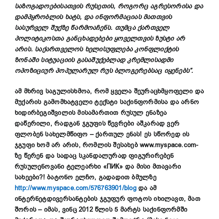
საზოგადოებისათვის
რუსეთის
,
როგორც
აგრესორისა
და
დამპყრობლის
ხატს
,
და
ინფორმაციას
მათთვის
სასურველ
შუქზე
წარმოაჩენს
.
თუმცა
ქართველ
პოლიტიკოსთა
განცხადებები
ყოველთვის
ზუსტი
არ
არის
.
საქართველოს
ხელისუფლება
კონფლიქტის
ზონაში
სიტუაციის
გასაშუქებლად
კრემლისადმი
ოპოზიციურ
პოპულარულ
რუს
ბლოგერებსაც
იყენებს
”.
ამ მხრივ საგულისხმოა, რომ ყველა შეურაცხმყოფელი და
მუქარის გამომხატველი ტექსტი საქინფორმისა და არნო
ხიდირბეგიშვილის მისამართით რუსულ ენაზეა
დაწერილი, რადგან ჯგუფის წევრები აშკარად ვერ
ფლობენ სახელმწიფო
–
ქართულ ენას! ეს სწორედ ის
ჯგუფი ხომ არ არის, რომლის შესახებ
www.myspace.com-
ზე წერენ და სადაც სკანდალურად ფიგურირებენ
რუსულენოვანი ტელეარხი «
ПИК
» და მისი მთავარი
სახეები?! ბატონო ელჩო, გადადით ბმულზე
http://www.myspace.com/576763901/blog
და ამ
ინტერნეტდივერსანტების ჯგუფურ ფოტოს იხილავთ, მათ
შორის
–
იმას, ვინც 2012 წლის 5 მარტს საქინფორმში