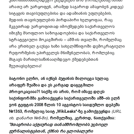
კანონსაწინააღმდეგო ქმედებები ხომ (რომლებსაც ისინი
არათუ არ უარყოფენ, არამედ საჯაროდ ამაყობენ კიდეც)
სიტყვის თავისუფლებისა და ადამიანის უფლებების,
მედიის თავისუფლების პირდაპირი ხელყოფაა, რაც
მკვეთრად უარყოფითად იმოქმედებს საქართველოს
იმიჯზე მსოფლიო საზოგადოებისა და საქართველოს
სტრატეგიული მოკავშირის – აშშ-ის თვალში, რომელმაც
არა ერთხელ გაუსვა ხაზი სახელმწიფოში დემოკრატიული
რეფორმების უპირველეს მნიშვნელობას, რომლებიც
მსგავს მართლსაწინააღმდეგო ქმედებებთან
შეუთავსებელია!
ბატონო ელჩო, ან იქნებ პუტინის მილოცვა სულაც
არაფერ შუაშია და ეს კარგად დაგეგმილი
პროვოკაცია
ა
?! საქმე ის არის, რომ იმავე დღეს
საქინფორმმა გამო
აქვეყნ
ა
საქართველოში
აშშ
–
ის
ელჩ
ჯონ
ტეფტის
2008
წლის
10
აგვისტოს
საიდუმლო
დეპეშა
№1353,
რომელიც
საიტ
„WikiLeaks“-
ზე
გამოქვეყნდა
(
URL
იხ
.
დანართ
№6-
ში
),
რომელშიც
,
კერძოდ
,
ნათქვამია
:
”
მთავრობა
აქტიურად
თანამშრომლობს
უცხოელ
ჟურნალისტებთან
,
ქმნის
რა
გლობალური