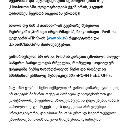
მუქარითა და შეურაცხყოფით შემოიჭრა (მისი ნიკი
„
LiveJournal
“
-ში ფოტოგრაფიის ქვეშ არის, ჯგუფის
დანარჩენ წევრთა ნიკებთან ერთად)!
ხოლო თუ მის
„
Facebook
“
–
ის
გვერდზე
შეხვალთ
რუბრიკაში
„
პირადი
ინფორმაცია
“
,
წაიკითხავთ
,
რომ
ის
ტელეარხ
«
ПИК
»-ის (
www.pik.tv
) რედაქტორი და
„
ExpertClub.G
е
“
-ს პიარმენეჯერია.
გამორიცხული არ არის, რომ ის კარგად ცნობილი ოლეგ-
სანდრო პანფილოვის რჩეულია, რომელიც სოციალურ
ქსელებში ჩემზე საზიზღრობებს წერს და რომელიც
ამასწინათ ვამხილე პუბლიკაციაში
«PORN FEEL OFF».
ბატონო ელჩო! ზემოთქმულიდან გამომდინარე, გთხოვთ,
ამ ფაქტის მიმართ თქვენი პოზიცია დააფიქსიროთ და
კონტროლზე აიყვანოთ პროკურატურის ქმედებები, რათა
საბოლოოდ გაირკვეს – ვის დაკვეთას ასრულებდა
პროვოკატორი, და ისინი მასთან ერთად საქართველოს
კანონმდებლობის მთელი სიმკაცრით დაისაჯონ.