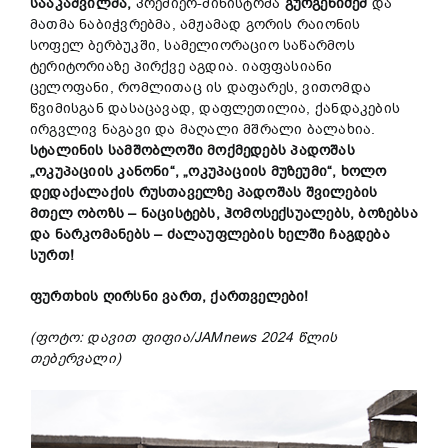
სააკაშვილ
მა,
პრემიერ-მინისტრმა
გურგენიძე
მ
და
მათმა ნაბიჭვრებმა, ამჟამად გორის რაიონის
სოფელ ბერბუკში, სამელიორაციო საწარმოს
ტერიტორიაზე პირქვე აგდია. იაფფასიანი
ცელოფანი, რომლითაც ის დაფარეს, ვითომდა
წვიმისგან დასაცავად, დაფლეთილია, ქანდაკების
ირგვლივ ნაგავი და მაღალი მშრალი ბალახია.
სტალინის
სამშობლოში
მოქმედებს
პადოშას
„ოკუპაციის
კანონი
“, „ოკუპაციის
მუზეუმი
“, ხოლო
დედაქალაქ
ის რუსთაველზე
პადოშას შვილების
მთელ ობოზს – ნაცისტებს
, ჰომოსექსუალებს
,
ბოზებსა
და
ნარკომანებს
– ძალაუფლების
ხელში
ჩაგდება
სურთ
!
ფურთხის ღირსნი ვართ, ქართველები!
(ფოტო
: დავით
ფიფია
/JAMnews 2024 წლის
თებერვალი
)