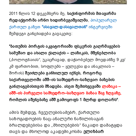
2011 წლის 12 დეკემბერს მე,
საქინფორმის მთავარმა
რედაქტორმა არნო ხიდირბეგიშვილმა
,
პოპულარულ
ქართულ გაზეთ
“ასავალ-დასავალთან“
ინტერვიუში
შემდეგი განცხადება გავაკეთე:
“ბათუმის
პორტის
აკვატორიაში
ფსკერის
გაღრმავების
სამუშაო
და
ახალი
ქალაქის
–
ლაზიკას
,
მშენებლობა
(„ბოლოტნაიას“, უკაცრავად, დაჭაობებულ მოედანზე 9 კვ/
კმ ფართობით, სოფლებს – ყულევსა და ანაკლიას –
შორის)
შეიძლება
განხილულ
იქნეს,
როგორც
საქართველოში
აშშ
–
ის
სამხედრო
–
საზღვაო
ბაზების
განლაგებისთვის
მზადება
.
ასეთ
შემთხვევაში
ლაზიკა
–
აშშ
–
ის
პირველი
სამხედრო
–
საზღვაო
ბაზაა
შავ
ზღვაზე
,
რომლის
აშენებაზე
აშშ
გამოყოფს
1
მლრდ
დოლარს“
.
ამის შემდეგ, ჩვეულებისამებრ, ქართული
საზოგადოების ნაც-ანალური ნაწილისაგან
ბრალდებებისა და „მხილებების“ ნაკადი დამატყდა
თავს და მხოლოდ აკადემიკოსმა
ელიზბარ