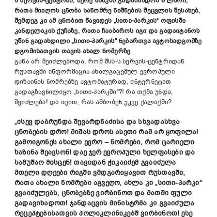
ს სერვის-ცენტრში, მერე ბანკში გადაიხადოს 6 ლარი,
რათა მიიღოს ცნობა სანომრე ნიშნების შეცვლის შესახებ,
შემდეგ კი ამ ცნობით წავიდეს „სითი-პარკის“ ოფისში
კანდელაკის ქუჩაზე, რათა ჩააბაროს იგი და გადაიტანოს
უწინ გადახდილი „სითი-პარკის“ ნებართვა ავტოსადგომზე
დგომისათვის თავის ახალ ნომერზე
.
განა არ შეიძლებოდა, რომ შსს-ს სერვის-ცენტრიდან
რუსთავში ინფორმაცია ახალგაცემულ ევროპული
დიზაინის ნომრებზე ავტომატურად, ინტერნეტით
გადაგზავნილიყო „სითი-პარკში“?! რა თქმა უნდა,
შეიძლება! და იცით, რას ამბობენ უკვე ქალაქში?
„ისევ დაბრუნდა შევარდნაძისა და სხვადასხვა
ცნობების დრო! მიშას დროს ასეთი რამ არ ყოფილა!
გამოიგონეს ახალი ევრო – ნომრები, რომ ცარიელი
ხაზინა შეავსონ! დაე ჯერ ევროპული ხელფასები და
სამუშაო მისცენ! თავიდან ჭიკაიძემ გვაიძულა
მთელი დღეები რიგში ვმდგარიყავით რუსთავში,
რათა ახალი ნომრები აგვეღო, ახლა კი „სითი-პარკი“
გვაიძულებს, ცნობებზე ვირბინოთ და მათში ფული
გადავიხადოთ! ჯანდაცვის მინისტრმა კი გვაიძულა
რეცეპტებისათვის პოლიკლინიკებშ ვირბინოთ! ესე