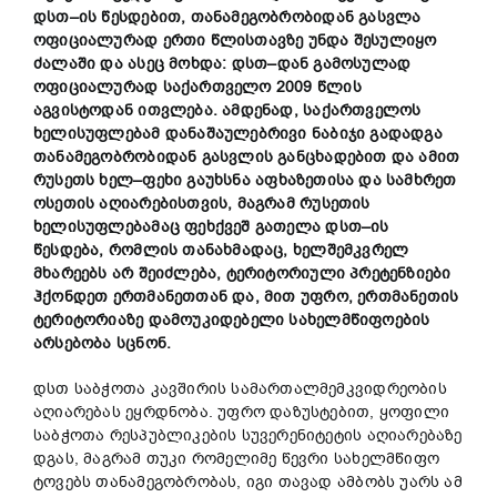
დსთ
–
ის
წესდებით
,
თანამეგობრობიდან
გასვლა
ოფიციალურად
ერთი
წლისთავზე
უნდა
შესულიყო
ძალაში
და
ასეც
მოხდა
:
დსთ
–
დან
გამოსულად
ოფიციალურად
საქართველო
2009
წლის
აგვისტოდან
ითვლება
.
ამდენად
,
საქართველოს
ხელისუფლებამ
დანაშაულებრივი
ნაბიჯი
გადადგა
თანამეგობრობიდან
გასვლის
განცხადებით
და
ამით
რუსეთს
ხელ
–
ფეხი
გაუხსნა
აფხაზეთისა
და
სამხრეთ
ოსეთის
აღიარებისთვის
,
მაგრამ
რუსეთის
ხელისუფლებამაც
ფეხქვეშ
გათელა
დსთ
–
ის
წესდება
,
რომლის
თანახმადაც
,
ხელშემკვრელ
მხარეებს
არ
შეიძლება
,
ტერიტორიული
პრეტენზიები
ჰქონდეთ
ერთმანეთთან
და
,
მით
უფრო
,
ერთმანეთის
ტერიტორიაზე
დამოუკიდებელი
სახელმწიფოების
არსებობა
სცნონ
.
დსთ საბჭოთა კავშირის სამართალმემკვიდრეობის
აღიარებას ეყრდნობა. უფრო დაზუსტებით, ყოფილი
საბჭოთა რესპუბლიკების სუვერენიტეტის აღიარებაზე
დგას, მაგრამ თუკი რომელიმე წევრი სახელმწიფო
ტოვებს თანამეგობრობას, იგი თავად ამბობს უარს ამ