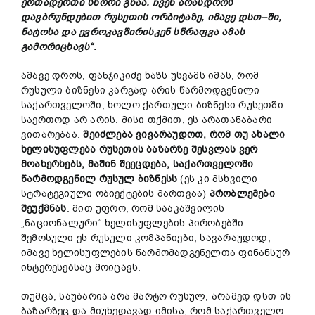
ერთადერთი
სწორი
გზაა
.
ჩვენ
არასდროს
დავბრუნდებით
რუსეთის
ორბიტაზე
,
იმავე
დსთ
–
ში
,
ნატოსა
და
ევროკავშირისკენ
სწრაფვა
ამას
გამორიცხავს
“.
ამავე დროს, ფანჯიკიძე ხაზს უსვამს იმას, რომ
რუსული ბიზნესი კარგად არის წარმოდგენილი
საქართველოში, ხოლო ქართული ბიზნესი რუსეთში
საერთოდ არ არის. მისი თქმით, ეს არათანაბარი
ვითარებაა.
შეიძლება
ვივარაუდოთ
,
რომ
თუ
ახალი
ხელისუფლება
რუსეთის
ბაზარზე
შესვლას
ვერ
მოახერხებს
,
მაშინ
შეეცდება
,
საქართველოში
წარმოდგენილ
რუსულ
ბიზნესს
(ეს კი მსხვილი
სტრატეგიული ობიექტების მართვაა)
პრობლემები
შეუქმნას
. მით უფრო, რომ სააკაშვილის
„ნაციონალური“ ხელისუფლების პირობებში
შემოსული ეს რუსული კომპანიები, სავარაუდოდ,
იმავე ხელისუფლების წარმომადგენელთა ფინანსურ
ინტერესებსაც მოიცავს.
თუმცა, საუბარია არა მარტო რუსულ, არამედ დსთ-ის
ბაზარზეც და მიუხედავად იმისა, რომ საქართველო