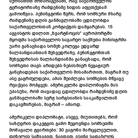
სურსათით
მომარაგებაში
,
რაც
საქართველოს
ტერიტორიაზე
რამდენიმე
ხიდის
აფეთქებამ
გამოიწვია
.
პენინგტონი
წერს
,
რომ
სომხური
მხარე
რამდენიმე
დღის
განმავლობაში
ცდილობდა
საქართველოსთან
კონტაქტის
დამყარებას
. 15
აგვისტოს
დილით
„
ზვარტნოცის
“
აეროპორტში
მყოფმა
საქართველოს
საგარეო
საქმეთა
მინისტრმა
უარი
განაცხადა
სომეხ
კოლეგა
ედვარდ
ნალბანდიანთან
შეხვედრაზე
.
პენინგტონთან
შეხვედრისას
ნალბანდიანმა
განაცხადა
,
რომ
სომხეთი
თავს
არიდებს
ნებისმიერ
ნეგატიურ
განცხადებას
საქართველოს
მისამართით
,
მაგრამ
თუ
ასე
გაგრძელდება
,
ამას
შეიძლება
სომხების
მწვავე
რეაქცია
მოჰყვეს
.
ამერიკელმა
დიპლომატმა
მას
უპასუხა
,
რომ
თავადაც
ცდილობდა
რამდენიმე
დღის
განმავლობაში
სერჟ
სარგსიანის
სააკაშვილთან
დაკავშირებას
,
მაგრამ
–
ამაოდ
.
ამერიკელი
დიპლომატი
,
ასევე
,
მიუთითებს
,
რომ
საზღვრის
დაკეტვის
გამო
შეყოვნდა
სომხეთში
მომავალი
ტვირთები
: 30
ვაგონი
მარცვლეულით
,
დიზელის
საწვავით
,
ნავთით
.
ისინი
სადახლოს