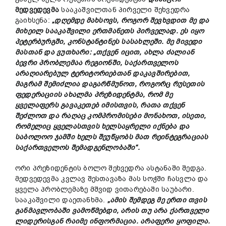
მედვედევმა
სააკაშვილთან პირველი შეხვედრა
გაიხსენა:
„
დღემდე
მახსოვს
,
როგორ
შევხვდით
მე
და
მიხეილ
სააკაშვილი
ერთმანეთს
პირველად
.
ეს
იყო
პეტერბურგში
,
კონსტანტინეს
სასახლეში
.
მე
მივედი
მასთან
და
ვუთხარი
: „
თქვენ
იცით
,
ახლა
ძალიან
ბევრი
პრობლემაა
რეგიონში
,
საქართველოს
არაღიარებულ
ტერიტორიებთან
დაკავშირებით
,
მაგრამ
შემიძლია
დაგარწმუნოთ
,
როგორც
რუსეთის
ფედერაციის
ახალმა
პრეზიდენტმა
,
რომ
მე
ყველაფერს
გავაკეთებ
იმისთვის
,
რათა
თქვენ
შეძლოთ
და
რაღაც
კომპრომისები
მონახოთ
,
ისეთი
,
რომელიც
ყველასთვის
ხელსაყრელი
იქნება
და
საბოლოო
ჯამში
ხელს
შეუწყობს
მათ
რეინტეგრაციას
საქართველოს
შემადგენლობაში
“.
ორი პრეზიდენტის ბოლო შეხვედრა ასტანაში შედგა.
მედვედევმა კვლავ შესთავაზა მას სოჭში ჩასვლა და
ყველა პრობლემაზე მშვიდ ვითარებაში საუბარი.
სააკაშვილი დაეთანხმა.
„
ამის
შემდეგ
მე
ერთი
თვის
განმავლობაში
ვამოწმებდი
,
არის
თუ
არა
ქართველი
ლიდერისგან
რაიმე
ინფორმაცია
.
არაფერი
ყოფილა
.