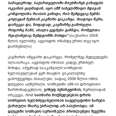
სამაგიეროდ
,
საქართველოში
მოუხშირეს
ვიზიტებს
ოკეანის
გაღმიდან
,
იყო
აშშ
სახელმწიფო
მდივან
კონდოლიზა
რაისის
ვიზიტი
,
რის
შემდეგაც
ჩემმა
კოლეგამ
ჩემთან
კავშირი
დაკარგა
.
მიატოვა
წერა
,
დარეკვა
და
,
ზოგადად
,
კავშირზე
გამოსვლა
.
როგორც
ჩანს
,
ახალი
გეგმები
გაჩნდა
,
რომელთა
რეალიზებაც
შემდგომში
მოხდა
“
(საუბარია 2008
წლის ივლისზე, აგვისტოს ომამდე ერთი თვე იყო
დარჩენილი).
კავშირის იმგვარი დაკარგვა, რომელზეც მედვედევმა
ილაპარაკა, აგვისტოს ომისას კიდევ ერთხელ
მოხდა, ამჯერად სააკაშვილს სომხეთის
ხელისუფლებამ ვერ მიაგნო. ვიკილიქსზე
გამოქვეყნდა მასალები, სადაც 2008 წლის ომის
დღეებია აღწერილი. სომხეთში აშშ-ის დროებითი
წარმომადგენლის,
ჯოზეფ
პენინგტონის
,
წერილიდან
ირკვევა, რომ
საომარი
მოქმედებების
დროს
სომხეთის
ხელმძღვანელობის
სატელეფონო
ზარებს
ქართული
მხარე
უბრალოდ
არ
პასუხობდა
.
იმ
დღეებში
სომხეთს
სერიოზული
პრობლემები
შეექმნა