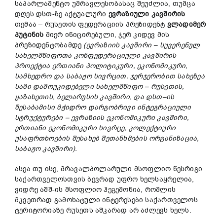
საპარლამენტო უმრავლესობასაც შეუძლია, თუმცა
დღეს დსთ-ზე აქტუალური
ევრაზიული
კავშირის
თემაა – რუსეთის ფედერაციის პრეზიდენტ
ვლადიმერ
პუტინის
მიერ ინიცირებული, ჯერ კიდევ მის
პრეზიდენტობამდე
(
ევრაზიის
კავშირი
–
სუვერენულ
სახელმწიფოთა
კონფედერაციული
კავშირის
პროექტია
ერთიანი
პოლიტიკური
,
ეკონომიკური
,
სამხედრო
და
საბაჟო
სივრცით
.
ჯერჯერობით
სახეზეა
სამი
დამოუკიდებელი
სახელმწიფო
–
რუსეთის
,
ყაზახეთის
,
ბელარუსის
კავშირი
,
და
დსთ
–
ის
შესაბამისი
მჭიდრო
დარგობრივი
ინტეგრაციული
სტრუქტურები
–
ევრაზიის
ეკონომიკური
კავშირი
,
ერთიანი
ეკონომიკური
სივრცე
,
კოლექტიური
უსაფრთხოების
შესახებ
შეთანხმების
ორგანიზაცია
,
საბაჟო
კავშირი
).
ასეა თუ ისე, მრავალპოლარული მსოფლიო წესრიგი
საქართველოსთვის ბევრად უფრო ხელსაყრელია,
ვიდრე აშშ-ის მსოფლიო ჰეგემონია, რომლის
მკვეთრად გამოხატული ინტერესები საქართველოს
ტერიტორიაზე რუსეთს აშკარად არ აძლევს ხელს.