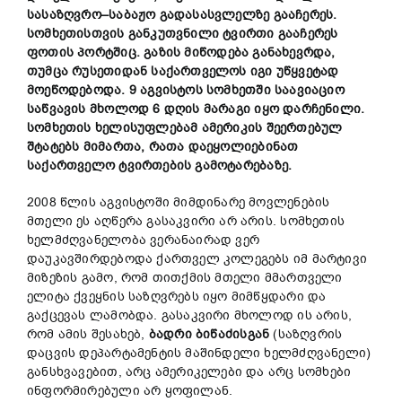
სასაზღვრო
–
საბაჟო
გადასასვლელზე
გააჩერეს
.
სომხეთისთვის
განკუთვნილი
ტვირთი
გააჩერეს
ფოთის
პორტშიც
.
გაზის
მიწოდება
განახევრდა
,
თუმცა
რუსეთიდან
საქართველოს
იგი
უწყვეტად
მოეწოდებოდა
. 9
აგვისტოს
სომხეთში
საავიაციო
საწვავის
მხოლოდ
6
დღის
მარაგი
იყო
დარჩენილი
.
სომხეთის
ხელისუფლებამ
ამერიკის
შეერთებულ
შტატებს
მიმართა
,
რათა
დაეყოლიებინათ
საქართველო
ტვირთების
გამოტარებაზე
.
2008 წლის აგვისტოში მიმდინარე მოვლენების
მთელი ეს აღწერა გასაკვირი არ არის. სომხეთის
ხელმძღვანელობა ვერანაირად ვერ
დაუკავშირდებოდა ქართველ კოლეგებს იმ მარტივი
მიზეზის გამო, რომ თითქმის მთელი მმართველი
ელიტა ქვეყნის საზღვრებს იყო მიმწყდარი და
გაქცევას ლამობდა. გასაკვირი მხოლოდ ის არის,
რომ ამის შესახებ,
ბადრი
ბიწაძისგან
(საზღვრის
დაცვის დეპარტამენტის მაშინდელი ხელმძღვანელი)
განსხვავებით, არც ამერიკელები და არც სომხები
ინფორმირებული არ ყოფილან.