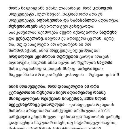
შორს წაგვიყვანს იმაზე ლაპარაკი, რომ
კოსოვოს
პრეცედენტი „სულ სხვაა“, მაგრამ რომ არა ეს
პრეცედენტი,
აფხაზეთისა
და
სამაჩაბლოს
აღიარება
რუსეთისთვის
ასე იოლი ვერ გახდებოდა.
სააკაშვილმა შეიძლება ბევრი იქირქილოს
ნაურუსა
და
ვენესუელაზე
,
მაგრამ ეს არაფერს ცვლის. მერე
რა, თუ დასავლეთი არ აღიარებს ამ ორ
წარმონაქმნს, ამის პრეცედენტიც უამრავია:
ჩრდილოეთ
კვიპროსს
თურქეთის
გარდა არავინ
აღიარებს, მაგრამ ამას ხელი არ შეუშლია
ნატოში
მისი ყოფნისთვის. თავის მხრივ, საბერძნეთი
მაკედონიას არ აღიარებს, კოსოვოს – რუსეთი და ა.შ.
იმის
მოიმედეობა
,
რომ
დასავლეთი
ამ
ორი
ტერიტორიის
რუსეთის
მიერ
აღიარებაზე
რაიმე
მნიშვნელოვან
რეაქციას
მისცემდა
, 2008
წლის
სექტემბერშივე
დასრულდა
– დასავლეთს რუსეთის
მიმართ არავითარი სანქციები არ მიუღია. ან რა
სანქციები უნდა მიეღო – გაზისა და ნავთობის გარეშე
დატოვებდა საკუთარ თავს, თუ საქართველოსავით,
რუსეთის უზარმაზარ ბაზარზე იტყოდა უარს?