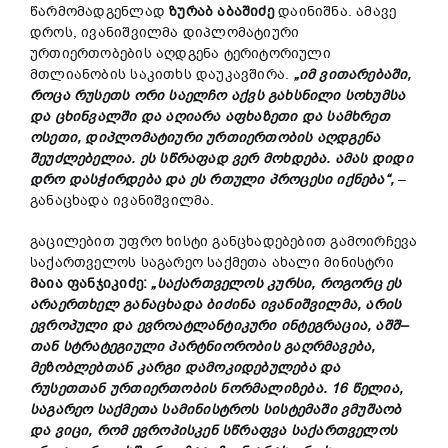
წარმომადგენლად
ზურაბ
აბაშიძე
დაინიშნა. ამავე
დროს, ივანიშვილმა დიპლომატიური
ურთიერთობების აღდგენა ტერიტორიული
მთლიანობის საკითხს დაუკავშირა.
„
იმ
ვითარებაში
,
როცა
რუსეთს
ორი
საელჩო
აქვს
გახსნილი
სოხუმსა
და
ცხინვალში
და
აღიარა
აფხაზეთი
და
სამხრეთ
ოსეთი
,
დიპლომატიური
ურთიერთობის
აღდგენა
შეუძლებელია
.
ეს
სწრაფად
ვერ
მოხდება
.
ამას
დიდი
დრო
დასჭირდება
და
ეს
რთული
პროცესი
იქნება
“,
–
განაცხადა ივანიშვილმა.
გაცილებით უფრო ხისტი განცხადებებით გამოირჩევა
საქართველოს საგარეო საქმეთა ახალი მინისტრი
მაია
ფანჯიკიძე
:
„
საქართველოს
კურსი
,
როგორც
ეს
არაერთხელ
განაცხადა
ბიძინა
ივანიშვილმა
,
არის
ევროპული
და
ევროატლანტიკური
ინტეგრაცია
,
აშშ
–
თან
სტრატეგიული
პარტნიორობის
გაღრმავება
,
მეზობლებთან
კარგი
დამოკიდებულება
და
რუსეთთან
ურთიერთობის
ნორმალიზება
. 16
წელია
,
საგარეო
საქმეთა
სამინისტროს
სისტემაში
ვმუშაობ
და
ვიცი
,
რომ
ევროპისკენ
სწრაფვა
საქართველოს