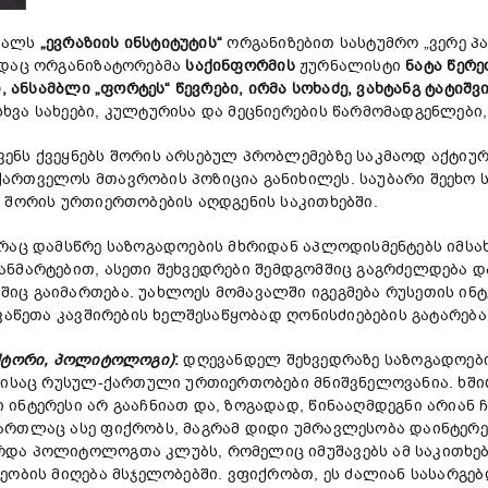
რვალს
„ევრაზიის ინსტიტუტის“
ორგანიზებით სასტუმრო „ვერე პ
ადაც ორგანიზატორებმა
საქინფორმის
ჟურნალისტი
ნატა წერ
, ანსამბლი „ფორტეს“ წევრები, ირმა სოხაძე, ვახტანგ ტატიშ
ვა სახეები, კულტურისა და მეცნიერების წარმომადგენლები
ნს ქვეყნებს შორის არსებულ პრობლემებზე საკმაოდ აქტიურ
ქართველოს მთავრობის პოზიცია განიხილეს. საუბარი შეეხ
 შორის ურთიერთობების აღდგენის საკითხებში.
რაც დამსწრე საზოგადოების მხრიდან აპლოდისმენტებს იმსახ
ანმარტებით, ასეთი შეხვედრები შემდგომშიც გაგრძელდება და
იც გაიმართება. უახლოეს მომავალში იგეგმება რუსეთის ი
აწეთა კავშირების ხელშესაწყობად ღონისძიებების გატარება
ექტორი, პოლიტოლოგი)
:
დღევანდელ შეხვედრაზე საზოგადოები
თვისაც რუსულ-ქართული ურთიერთობები მნიშვნელოვანია. ხშ
ინტერესი არ გააჩნიათ და, ზოგადად, წინააღმდეგნი არიან 
მართლაც ასე ფიქრობს, მაგრამ დიდი უმრავლესობა დაინტე
და პოლიტოლოგთა კლუბს, რომელიც იმუშავებს ამ საკითხებზ
ეობის მიღება მსჯელობებში. ვფიქრობთ, ეს ძალიან სასარგებ