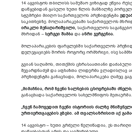
14 აგვისტოს თბილისს სამუშაო ვიზიტად ეწვია რუ
დაწყებიდან გასული ხუთი წლის მანზილზე პორვე
სტუმრები მიიღო საქართველოს პრეზიდენტმა
ედუა
საკითხებზე. მოლაპარაკებაში საქართველოს მხრ
ირაკლი
მენაღარიშვილი
,
საქართველოს საგანგებო
მხრიდან –
სერგეი
შამბა
და
ანრი
ჯერგენია
.
მოლაპარაკების ფარგლებში საქართველოს პრეზიდე
დელეგაციებს შორის როგორც ორმხრივი, ისე სამმხ
გვიან საღამოს, თითქმის ცხრასაათიანი დაძაბულ
შევარდნაძემ და აფხაზთა ლიდერმა ვლადისლავ არ
პრეზიდენტმა განაცხადა, მოლაპარაკება ღამეც გაგ
„
მიმაჩნია
,
რომ
ჩვენი
ხალხების
ცხოვრებაში
ძნელბ
განაცხადა საქართველოს სახელმწიფოს მეთაურმა
„
ჩვენ
ჩამოვედით
ჩვენი
ისტორიის
ძალზე
მნიშვნელ
ურთიერთგაგების
გზები
.
ამ
თვალსაზრისით
აქ
გამ
14 აგვისტო – ხუთი გრძელი წელიწადია, ეს თარი
დაწყებასთან არის დაკავშირებული.