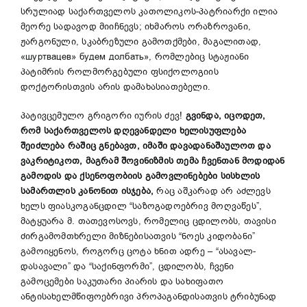
სრულიად საქართველოს კათოლიკოს-პატრიარქი ილია
მეორე სადავოდ მიიჩნევს; იხმაროს ორაზროვანი,
ჟარგონული, სკაბრეზული გამოთქმები, მაგალითად,
«шуртвацев» будем долбать», რომლებიც სტაჟიანი
პატიმრის როლმორგებული ფსიქოლოგიის
დოქტორისთვის არის დამახასიათებელი.
პატივცემულო გრიგორი იურის ძევ!
გვინდა
,
იცოდეთ,
რომ საქართველოს დღევანდელი ხელისუფლება
შეიძლება რაშიც გნებავთ, იმაში დავადანაშაულოთ და
ვაკრიტიკოთ, მაგრამ შოვინიზმის თემა ჩვენთან მოდიდან
გამოდის და ქსენოფობიის გამოვლინებები სისხლის
სამართლის კანონით ისჯება
,
რაც აშკარად არ აძლევს
ხელს ფიასკოგანცდილ “საზოგადოებრივ მოღვაწეს”,
მატყუარა მ. თათევოსოვს, რომელიც ცდილობს, თავისი
ძირგამომთხრელი მიზნებისათვის “ნოეს კიდობანი”
გამოიყენოს, როგორც ცოტა ხნით ადრე – “ასავალ-
დასავალი” და “საქინფორმი”, ცდილობს, ჩვენი
გამოცემები საკუთარი პიარის და სახიფათო
ანტისახელმწიფოებრივი პროპაგანდისათვის ტრიბუნად