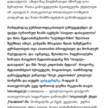
გადააქციოს. ამიტომაც მოგმართავთ სწორედ ღია
წერილით, რათა გამოუცდელმა მკითხველმა უნებლიეთ
არ აღიქვას მ. თათევოსოვი თბილისელი სომხების
ლიდერად და მათი მისწრაფებების გამომხატველად.
რამდენადაც
ჟურნალისტიკისათვის
უპრეცედენტო
ეს
ფაქტი
სერიოზულ
ზიანს
აყენებს
“
ასავალ
–
დასავალისა
“
და
მისი
მედიაპარტნიორი
“
საქინფორმის
”
წლობით
შექმნილ
იმიჯს,
გაზეთში
მრავალი
წლის
ნამუშევარი
ჟურნალისტის
თეა
ასათიანის
პროფესიულ
და
მორალურ
რეპუტაციას
,
და,
აგრეთვე,
შესაძლოა
,
მატერიალური
ზარალი
მიაყენოს
მედიაჰოლდინგ
შპს
“
ასავალ
–
დასავალს
”
და
შპს
“
ნოეს
კიდობანი
მედიას
“,
როგორც
მედიაბიზნესის
სუბიექტებს
,
მოვითხოვთ
,
სასწრაფოდ
გამოქვეყნდეს
უარყოფა
“
ნოეს
კიდობანის
”
უახლოეს
ნომერში
და
თქვენს
ვებგვერდზე
,
რადგან
მ
.
თათევოსოვმა
უკვე
ფართოდ
გაუწია
რეკლამა
თავის
სისაძაგლეს
(«западло» – ფსიქოლოგიის დოქტორ
თათევოსოვის საყვარელი გამოთქმა!)
სოციალურ
ქსელ
„
Facebook
“
–
ში
.
მომავალში კი ჩვენ, ყველანი, უფრო
ფრთხილად უნდა ვიყოთ, რათა თანამემამულეებისადმი