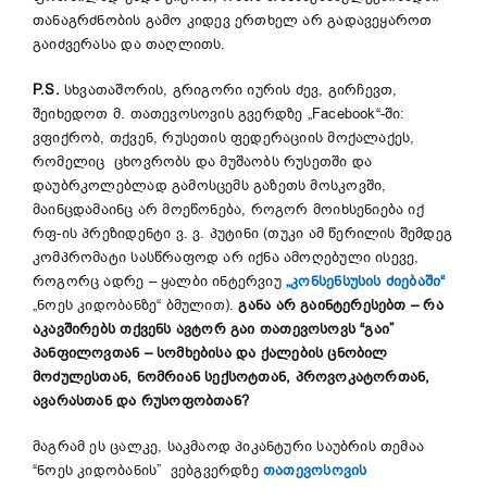
თანაგრძნობის გამო კიდევ ერთხელ არ გადავეყაროთ
გაიძვერასა და თაღლითს.
P.S.
სხვათაშორის, გრიგორი იურის ძევ, გირჩევთ,
შეიხედოთ მ. თათევოსოვის გვერდზე „Facebook“-ში:
ვფიქრობ, თქვენ, რუსეთის ფედერაციის მოქალაქეს,
რომელიც ცხოვრობს და მუშაობს რუსეთში და
დაუბრკოლებლად გამოსცემს გაზეთს მოსკოვში,
მაინცდამაინც არ მოეწონება, როგორ მოიხსენიება იქ
რფ-ის პრეზიდენტი ვ. ვ. პუტინი (თუკი ამ წერილის შემდეგ
კომპრომატი სასწრაფოდ არ იქნა ამოღებული ისევე,
როგორც ადრე – ყალბი ინტერვიუ
„კონსენსუსის ძიებაში“
„ნოეს კიდობანზე“ ბმულით).
განა
არ
გაინტერესებთ –
რა
აკავშირებს
თქვენს
ავტორ
გაი
თათევოსოვს
“
გაი
”
პანფილოვთან
–
სომხებისა
და
ქალების
ცნობილ
მოძულესთან
,
ნომრიან
სექსოტთან
,
პროვოკატორთან
,
ავარასთან
და
რუსოფობთან
?
მაგრამ ეს ცალკე, საკმაოდ პიკანტური საუბრის თემაა
“ნოეს კიდობანის” ვებგვერდზე
თათევოსოვის