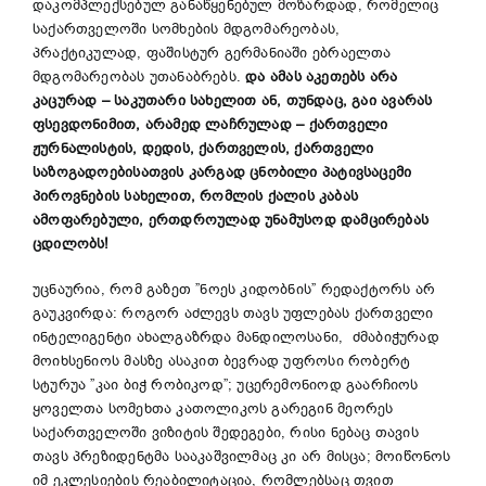
დაკომპლექსებულ განაწყენებულ მოზარდად, რომელიც
საქართველოში სომხების მდგომარეობას,
პრაქტიკულად, ფაშისტურ გერმანიაში ებრაელთა
მდგომარეობას უთანაბრებს.
და ამას აკეთებს არა
კაცურად
–
საკუთარი
სახელი
თ ან
,
თუნდაც
,
გაი ავარას
ფსევდონიმით, არამედ ლაჩრულად
–
ქართველი
ჟურნალისტის, დედის, ქართველის, ქართველი
საზოგადოებისათვის კარგად ცნობილი პატივსაცემი
პიროვნების სახელით,
რომლის
ქალის კაბას
ამოფარებული, ერთდროულად
უნამუსოდ დამცირებას
ცდილობს!
უცნაურია, რომ გაზეთ ”ნოეს კიდობნის” რედაქტორს არ
გაუკვირდა: როგორ აძლევს თავს უფლებას ქართველი
ინტელიგენტი ახალგაზრდა მანდილოსანი, ძმაბიჭურად
მოიხსენიოს მასზე ასაკით ბევრად უფროსი რობერტ
სტურუა ”კაი ბიჭ რობიკოდ”; უცერემონიოდ გაარჩიოს
ყოველთა სომეხთა კათოლიკოს გარეგინ მეორეს
საქართველოში ვიზიტის შედეგები, რისი ნებაც თავის
თავს პრეზიდენტმა სააკაშვილმაც კი არ მისცა; მოიწონოს
იმ ეკლესიების რეაბილიტაცია, რომლებსაც თვით