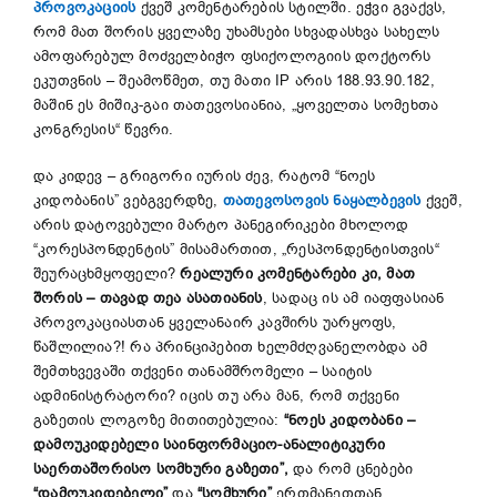
პროვოკაციის
ქვეშ კომენტარების სტილში. ეჭვი გვაქვს,
რომ მათ შორის ყველაზე უხამსები სხვადასხვა სახელს
ამოფარებულ მოძველბიჭო ფსიქოლოგიის დოქტორს
ეკუთვნის – შეამოწმეთ, თუ მათი IP არის 188.93.90.182,
მაშინ ეს მიშიკ-გაი თათევოსიანია, „ყოველთა სომეხთა
კონგრესის“ წევრი.
და კიდევ – გრიგორი იურის ძევ, რატომ “ნოეს
კიდობანის” ვებგვერდზე,
თათევოსოვის ნაყალბევის
ქვეშ,
არის დატოვებული მარტო პანეგირიკები მხოლოდ
“კორესპონდენტის” მისამართით, „რესპონდენტისთვის“
შეურაცხმყოფელი?
რეალური კომენტარები კი, მათ
შორის
–
თავად თეა ასათიანის
, სადაც ის ამ იაფფასიან
პროვოკაციასთან ყველანაირ კავშირს უარყოფს,
წაშლილია?! რა პრინციპებით ხელმძღვანელობდა ამ
შემთხვევაში თქვენი თანამშრომელი – საიტის
ადმინისტრატორი? იცის თუ არა მან, რომ თქვენი
გაზეთის ლოგოზე მითითებულია:
“ნოეს კიდობანი
–
დამოუკიდებელი საინფორმაციო-ანალიტიკური
საერთაშორისო სომხური გაზეთი”,
და რომ ცნებები
“დამოუკიდებელი”
და
“სომხური”
ერთმანეთთან