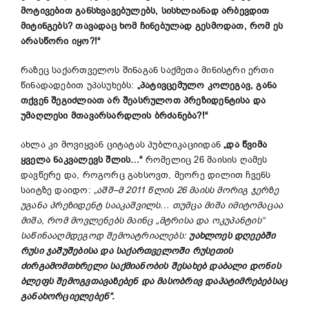
მოტივებით განსხვავებულებს, სისხლიანად არბევდით
მიტინგებს? თავადაც ხომ ჩინებულად გესმოდათ, რომ ეს
არასწორი იყო?!“
რაზეც საქართველოს შინაგან საქმეთა მინისტრი ერთი
წინადადებით უპასუხებს:
„პატივცემულო კოლეგავ, განა
თქვენ შეგიძლიათ არ შეასრულოთ პრეზიდენტისა და
უმაღლესი მთავარსარდლის ბრძანება?!“
ახლა კი მოვიყვან ციტატას პუბლიკაციიდან
„და წვიმა
ყველა ნაკვალევს შლის…“
რომელიც 26 მაისის ღამეს
დავწერე და, როგორც გახსოვთ, მეორე დილით ჩვენს
საიტზე დაიდო:
„ა
შშ
–
მ
2011
წლის
26
მაისს
მორიგ
ჯერზე
უგანა
პრეზიდენტ
სააკაშვილს… თუმცა
მიშა
იმიტომაცაა
მიშა
,
რომ
მოვლენებს
მაინც
„
მტრისა
და
ოკუპანტის
“
საწინააღმდეგოდ
შემოატრიალებს
:
უახლოეს
დღეებში
რუსი
ჯაშუშებისა
და
საქართველოში
რუსეთის
ძირგამომთხრელი
საქმიანობის
შესახებ
დაბალი დონის
ბლეფს
შემოგვთავაზებენ
და
მასობრივ
დაპატიმრებებსაც
განახორციელებენ
“.