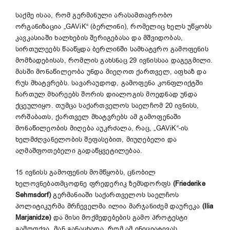
საქმე ისაა, რომ გერმანული არასამთავრობო
ორგანიზაცია „GAViK“ (ბერლინი), რომელიც ხელს უწყობს
კავკასიაში ხალხების შერიგებასა და მშვიდობას,
სირთულეებს წააწყდა ბერლინში სამხატვრო გამოფენის
მომზადებისას, რომლის გახსნაც 29 ივნისსაა დაგეგმილი.
მასში მონაწილეობა უნდა მიეღოთ ქართველ, აფხაზ და
რუს მხატვრებს. სავარაუდოდ, გამოფენა კონფლიქტში
ჩართულ მხარეებს შორის დიალოგის მოედნად უნდა
ქცეულიყო. თუმცა საქართველოს საელჩომ 20 ივნისს,
ორშაბათს, ქართველ მხატვრებს ამ გამოფენაში
მონაწილეობის მიღება აუკრძალა, რაც, „GAViK“-ის
ხელმძღვანელობის შეფასებით, მიუღებელი და
აღმაშფოთებელი გადაწყვეტილებაა.
15 ივნისს გამოფენის მომწყობს, ცნობილ
ხელოვნებათმცოდნე ფრედერიკ ზემსდორფს
(Friederike
Sehmsdorf)
გერმანიაში საქართველოს საელჩოს
პოლიტიკურმა მრჩეველმა ილია მარჯანიძემ დაურეკა
(Ilia
Marjanidze)
და მისი მოქმედებების გამო პროტესტი
გამოთქვა. მან განაცხადა, რომ ამ ინიციატივას