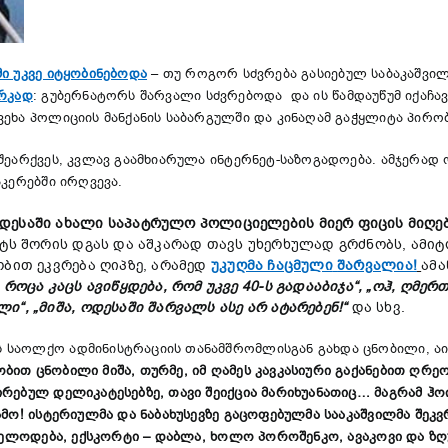
ი უკვე იტყობინებოდა
– თუ როგორ სძვრება გასიებულ საბაკაშვილ
რკად
: გუბერნატორს შარვალი სძვრებოდა და ის წამდაუწუმ იქაჩავ
ვეხა პოლიციის მანქანის საბარგულში და კინაღამ გაჭყლიტა პი
 შეარქვეს, კვლავ გაამხიარულა ინტერნეტ-საზოგადოება. ამჯერად
კერებში ირღვევა.
დესაში ახალი საპატრულო პოლიციელების მიერ ფიცის მიღებ
ტს შორის დგას და აშკარად თავს უხერხულად გრძნობს, ამიტო
ობით ეკვრება ღიპზე, არამედ
უკუღმა ჩაცმული
შარვალია!
ამა
როცა კაცს ავიწყდება, რომ უკვე 40-ს გადააბიჯა“, „ოჰ, ღმერ
“, „მიშა, ოდესაში შარვალს ასე არ ატარებენ!“
და სხვ.
 საოლქო ადმინისტრაციის თანამშრომლისგან გახდა ცნობილი, აი
ით ცნობილი მიშა, თურმე, იმ ღამეს კავკასიური გაქანებით ღრეო
ირებულ დელიკატესებზე, თავი შეიქცია მარიხუანათიც… მაგრამ ჰ
ამო! ისტერიულმა და ნაბახუსევზე გაცოფებულმა სააკაშვილმა შე
ან ელოდება, ექსკორტი – დაბლა, ხოლო პოროშენკო, ავაკოვი და 