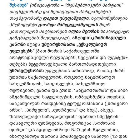
შესახებ”
(
ინიციატ
ორი
–
“
რესპუბლიკური
პარტიის
”
თავმჯდომარე
და
შეთავსებით
პარლამენტი
ს
თავმჯდომარე
დავით
უსუფაშვილი
,
ხელ
მოწერილია
პრეზიდენტი
გიორგი
მარგველაშვილი
ს
მიერ
კათოლიკოს
პატრიარქის
ილია
მეორის
საპროტესტო
განცხადების
მიუხედავად
).
ანტიდისკრიმინაციული
კანონი
იცავს
უმცირესობათა
„
ექსკლუზიურ
უფლებებს
“
(მათ შორის საქართველოში
არატრადიციული რელიგიებს, სექტებსა და ლგბტქი+
თემებს) ჰეტეროსექსუალი მართლმადიდებელი
უმრავლესობის
უფლებათა საზიანოდ, რითაც ძირს
უთხრის საქართველოს, როგორც ნაციონალურ
სახელმწიფოს, საფუძვლებს, სახელმწიფო
რელიგიით, ენითა და ერით. “ნაცმოძრაობა“ და მისი
ამჟამინდელი სატელიტების, ომბუდსმენის ოფისის,
სააკაშვილის რამდენიმე ტელეკომპანიის („მთავარი
არხი“, „პირველი“, „ფორმულა“ და სხვ.), ასევე,
“სამოქალაქო საზოგადოების” ფართო სპექტრის –
დასავლური ფონდების, როგორიცაა „სოროსის
ფონდი“ და ადგილობრივი NJO-ების წყალობით,
ახალგაზრდა თაობის შთამბეჭდავი ნაწილი (12-დან