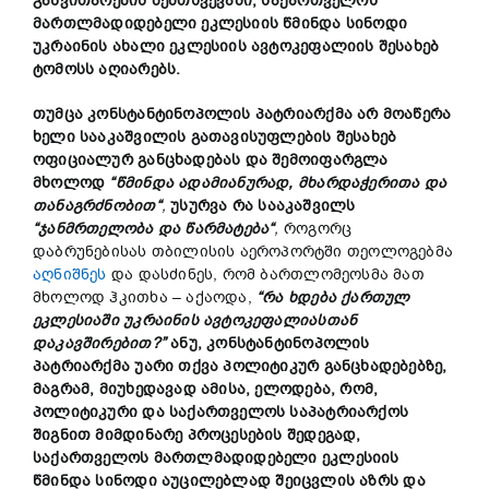
განვითარების
შემთხვევაში
,
საქართველოს
მართლმადიდებელი
ეკლესიის
წმინდა
სინოდი
უკრაინის
ახალი
ეკლესიის
ავტოკეფალიის
შესახებ
ტომოსს
აღიარებს
.
თუმცა
კონსტანტინოპოლის
პატრიარქმა
არ
მოაწერა
ხელი
სააკაშვილის
გათავისუფლების
შესახებ
ოფიციალურ
განცხადებას
და
შემოიფარგლა
მხოლოდ
“
წმინდა
ადამიანურ
ად
,
მხარდაჭერით
ა
და
თანაგრძნობით
“
,
უსურვა
რა
სააკაშვილს
“
ჯანმრთელობა
და
წარმატება
“
,
როგორც
დაბრუნებისას თბილისის აეროპორტში თეოლოგებმა
აღნიშნეს
და დასძინეს, რომ ბართლომეოსმა მათ
მხოლოდ ჰკითხა – აქაოდა,
“
რა
ხდება
ქართულ
ეკლესიაში
უკრაინის
ავტოკეფალიასთან
დაკავშირებით
?”
ანუ
,
კონსტანტინოპოლის
პატრიარქმა
უარი
თქვა
პოლიტიკურ
განცხადებებზე
,
მაგრამ
,
მიუხედავად
ამისა
,
ელოდება
,
რომ
,
პოლიტიკური
და
საქართველოს
საპატრიარქოს
შიგნით
მიმდინარე
პროცესების
შედეგად
,
საქართველოს
მართლმადიდებელი
ეკლესიის
წმინდა
სინოდ
ი
აუცილებლად
შე
ი
ცვ
ლის
აზრ
ს
და