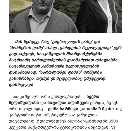
მას
შემდეგ
,
რაც
“
გავრილოვის
ღამე
”
და
“
პოზნერის
ღამე
”
ახალ
„
ვარდების
რევოლუციად
”
ვერ
გადააქციეს
,
სააკაშვილის
მხარდამჭერებმა
პატრიარქ
ბართლომე
ოსი
ს
დახმარებით
თბილისში
,
საქართველოს
კანონიერი
ხელისუფლების
დასამხობად
,
“
ბართლომეს
ღამის
”
მოწყობა
განიზრახეს
.
თუმცა
ეს
მცდელობაც
უშედეგოდ
დასრულდა
.
სააკაშვილს, ორი კარტოგრაფის –
ივერი
მელაშვილისა
და
ნატალია
ილიჩევას
გარდა, ჰყავს
ორი თეოლოგიც –
გოჩა
ბარნოვი
და
თამარ
მესხი
. თუ
კარტოგრაფები, პრეზიდენტ სააკაშვილის
დავალებით, ცდილობდნენ აზერბაიჯანისთვის 3500
ჰექტარი საქართველოს ტერიტორიის მიყიდვას, VI