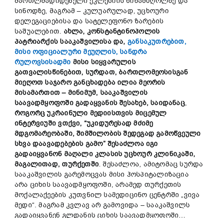
მართლმადიდებელი ეკლესიის წინამძღოლზე და
სინოდზე, მაგრამ – კულუარულად, უცხოური
დელეგაციებისა და სატელეფონო ზარების
საშუალებით.
ახლა
,
კონსტანტინოპოლის
პატრიარქის სააკაშვილის
ა
და
,
განსაკუთრებით,
მისი ოფიციალური მეუღლის, სანდრა
რულოვსისადმი
მისი
სიყვარულის
გათვალისწინებით
,
სურდათ
,
ბართლომეოს
ის
გან
მიეღოთ
საჯარო
განცხადება
ილია
მეორის
მისამართით
–
მინიმუმ,
სააკაშვილის
საავადმყოფოში
გადაყვანის
შესახებ
,
საიდანაც
,
როგორც
უკრაინულ
ი
მედიისთვის
მიცემულ
ინტერვიუში
ვთქვი
, “
უკიდურესად
მძიმე
მდგომარეობაში
,
შიმშილობის
შედეგად
გამოწვეული
სხვა
დაავადებების
გამო
”
შესაძლ
ოა
იგი
გადაიყვანონ
მაღალი
კლასის
უცხოურ
კლინიკაში
,
მაგალითად
,
თურქეთში
. შესაძლოა, ამიტომაც სურდა
სააკაშვილის გარემოცვას მისი ჰოსპიტალიზაცია
არა ციხის საავადმყოფოში, არამედ თურქეთის
მოქალაქეების კუთვნილ სამედიცინო ცენტრში „ვივა
მედი“. მაგრამ კვლავ არ გამოვიდა – სააკაშვილს
გადაიყვანენ გლდანის ციხის საავადმყოფოში…