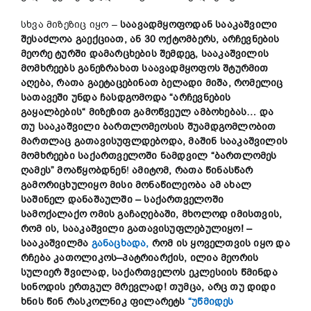
სხვა მიზეზიც იყო –
საავადმყოფო
დან
სააკაშვილი
შე
საძლოა
გაექციათ
,
ან
30
ოქტომბერს
,
არჩევნების
მეორე
ტურ
ში
დამარცხების
შემდეგ
,
სააკაშვილის
მომხრეებ
ს
განეზრახათ
საავადმყოფოს
შტურმით
აღება
,
რათა
გაეტაცებინათ
ბელადი
მიშა
,
რომელ
იც
სათავეში
უნდა
ჩასდგომოდა
“
არჩევნების
გაყალბებ
ის
“
მიზეზით
გამოწვეულ
ამბოხებას
…
და
თუ
სააკაშვილი
ბართლომეოსის
შუამდგომლობით
მართლაც
გათავისუფლდებოდა
,
მაშინ
სააკაშვილის
მომხრეები
საქართველოში
ნამდვილ
“
ბართლო
მეს
ღამეს
”
მოაწყობ
დნენ
!
ამიტომ
,
რათა
წინასწარ
გამო
რიცხულიყო
მისი
მონაწილეობა
ამ
ახალ
საშინელ
დანაშაულში
–
საქართველოში
სამოქალაქო
ომის
გაჩაღებაში
,
მხოლოდ
იმისთვის
,
რომ
ის
,
სააკაშვილი
გათავისუფლ
ებულიყო
! –
სააკაშვილმა
განაცხადა,
რომ
ის
ყოველთვის
იყო
და
რჩება
კათოლიკოს
–
პატრიარქის
,
ილია
მეორის
სულიერ
შვილ
ად
,
საქართველოს
ეკლესიის
წმინდა
სინოდის
ერთგულ
მრევლად
!
თუმცა
,
არც
თუ
დიდი
ხნის
წინ
რასკოლნიკ
ფილარეტს
“უწმიდეს