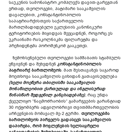
საუკუნის სამონასტრო კომპლექს დავით-გარეჯთან
ერთად, თეოლოგები, პატიმარი სააკაშვილის
დავალებით, კონსტანტინოპოლის
საპატრიარქისთვის საქართველოს
მართლმადიდებელი ეკლესიის კანონიკური
ტერიტორიების მიყიდვას შეეცადნენ, როგორც ეს
უკრაინაში რასკოლნიკმა ფილარეტმა და
პრეზიდენტმა პოროშენკომ გააკეთეს.
ზემოხსენებული თეოლოგები სამშაბათს სტამბულს
ეწვივნენ და შეხვდნენ
კონსტანტინოპოლის
პატრიარქ
ბართლომეოს
. მათ შესთავაზეს საჯაროდ
მოეთხოვა სააკაშვილის ციხიდან გათავისუფლება
(
ხელ
ი
მოეწერა
თბილისში
სააკაშვილის
მონაწილეობით
ქართულად
და
ინგლისურად
წინასწარ
შედგენილ
განცხადებაზე
)
, რაც უნდა
ქცეულიყო “ნაცმოძრაობის“ გამარჯვების გარანტიად
30 ოქტომბერს ადგილობრივი თვითმმართველობის
არჩევნების მომავალ მე-2 ტურში.
თეოლოგებმა
ბართლომეოს
პირველ
ს
გადასცეს
სააკაშვილის
დაპირება
,
რომ
მოვლენების
ხელსაყრელი