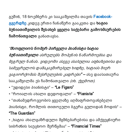
გუშინ, 18 ნოემბერს კი სააკაშვილმა თავის
Facebook-
გვერდზე
კიდევ ერთი ჩანაწერი გააკეთა და
ხატია
ბუნიათიშვილის შესახებ ყველა საქებარი გამოხმაურების
ჩამონათვალი
განათავსა.
“
მსოფლიოს
ნომერ
პირველი
პიანისტი
ხატია
ბუნიათიშვილი
ასრულებს
შოპენის
ნაწარმოებსა
და
მეგრულ
ნანას
.
ვიდეოში
ასევე
ასახულია
აფხაზეთისა
და
სამეგრელოს
დამაკავშირებელ
ხიდზე
,
ხატიას
მიერ
ვაგიორქომას
შესრულების
კადრები
”
–
ასე დაასათაურა
სააკაშვილმა ეს ჩამონათვალი
(იხ. ქვემოთ)
.
• “უდიდესი პიანისტი“ –
“Le Figaro”
• “როიალის ახალი დედოფალი“ –
“Pianiste”
• “თანამედროვეობის ყველაზე აღმაფრთოვანებელი
პიანისტი, რომლის თითოეული ბგერა გულიდან მოდის“ –
“The Guardian”
• „ხატია ახალგაზრდული მგზნებარებისა და ამქვეყნიური
სიბრძნის საუცხოო შერწყმაა“ –
“Financial Times”