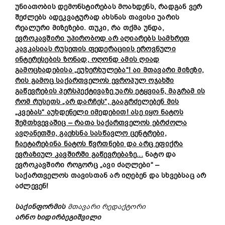
უნიათობის
დემონსტირებას მოახდენს
, რადგან ვერ
შეძლებს ადეკვატურად ახსნას
თავისი უარის
რეალური მიზეზები. თუ
კი
, რა თქმა უნდა,
ევროკავშირი უპირობოდ არ
აღიარებს
სამხრეთ
კავკასიას რუსეთის ფედერაციის ეროვნული
ინტერესების ზონად,
ოღონ
დ ამის ღიად
გამოცხადებ
ის
ა „
ე
უხერხულ
ება
“!
აი
მთავარი მიზეზი,
რ
ის გამოც
საქართველოს ევროპულ ოჯახში
გაწევრ
ების
პერსპექტივა
ზე
უარს ეტყვიან, მაგრამ
ის
რომ
რუსეთს
„არ დარჩეს“,
გააგრძელებენ მის
„კვებას“
აუხდენელი იმედებით
! ასე იყო ნატოს
შემთხვევაშიც –
რათა
საქართველო
ს
ებრძოლ
ა
ავღანეთში, გა
ე
ხსნა სასწავლო ცენტრები,
ჩა
ე
ტარ
ებინა
ნატოს წვრთნები და არც
ე
ფიქრ
ა
ევრაზიულ
კავშირში გაწევრებაზე.
..
ნატო და
ევროკავშირი
როგორც
„
ავი
ძაღლები“ –
საქართველოს
თავისთან
არ იღებენ და სხვებსაც არ
აძლევენ!
საქინფორმის
მთავარი რედაქტორი
არნო ხიდირბეგიშვილი