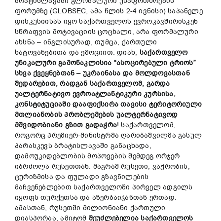
ბრატისლავაში გლობალური უსაფრთხოების
ფორუმზე (GLOBSEC, ამა წლის 2-4 ივნისი) საპანელე
დისკუსიისას იყო საქართველოს ევროკავშირისკენ
სწრაფვის მოტივაციის ცოცხალი, არა ფორმალური
ახსნა – ინგლისურად, თუმცა, ქართული
ხატოვანებითა და ემოციით. დიახ,
საქართველო
უნიკალური
გამონაკლისია “
ასოცირებული
ტრიოს”
სხვა
ქვეყნებთან –
უკრაინასა
და
მოლდოვასთან
შედარებით,
რადგან
საქართველომ,
გარდა
უა
ლტერნატი
ვო
ევროატლანტიკური
კურსისა,
კონსტიტუციაში
დააფიქსირა
თავისი
ტერიტორიული
მთლიანობის
პრობლემების
უ
ალტერნატი
ვოდ
მშვიდობიანი
გზით
გადა
ჭრ
ა
! საქართველომ,
როგორც პრემიერ-მინისტრმა ღარიბაშვილმა გასულ
პარასკევს ბრატისლავაში განაცხადა,
დამოუკიდებლობის მოპოვების შემდეგ ორჯერ
იბრძოლა რუსეთთან. მაგრამ რუსეთი, ვაჭრობის,
ტურიზმისა და ფულადი გზავნილების
მაჩვენებლებით საქართველოში პირველ ადგილს
იყოფს თურქეთსა და აზერბაიჯანთან ერთად.
ამასთან, რუსეთში მილიონიანი ქართული
დიასპორაა, ამიტომ
შეუძლებელია
საქართველოს