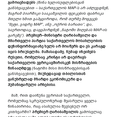
გამოაცხადებს
(
წინა ხელისუფლებისგან
განსხვავებით –
საქართველოს
MAP-ს არ აძლევდნენ,
მაგრამ
პიარშიკი სააკაშვილის ფეიკების ფაბრიკა
მთელი ხმით გაჰყვიროდა, რომ
თურმე
მოგვცეს
“
მეტი,
ვიდრე
MAP”,
ანუ „ოქროს ბარათი“, და,
საერთოდაც,
დაგვპირდნენ
„
ნატოში
მიღებას MAP-ის
გარეშე“)
.
პრემიერ
–
მინისტრი
ღარიბაშვილი
და
მმართველი
პარტია
საქართველოს
მოსახლეობის
დეზინფორმაციაზე ხელს არ მოაწერს
და ეს
კარაგდ
იცის ბრიუსელმა. მაშასადამე
,
ჩუმად იზეიმებს
რუსეთი
,
რომელსაც
კრინტი არ დაუძრავს
საქართველოს
ევროკავშირისკენ
მისწრაფების
წინააღმდეგ
(ნატოში მისი მისწრაფებისგან
განსხვავებით),
მიუხედავად
თბილისთან
განუხრელად მზარდი
ეკონომიკური
და
ჰუმანიტარული
არხებისა
.
მაშ, რით დაიწუნა ევროპამ საქართველო,
რომელმაც სკრუპულოზურად შეასრულა ყველა
წინაპირობა, რაც ასახულია შევსებულ ორ
კითხვარში?
პრემიერ
ღარიბაშვილის
გამოსვლაც