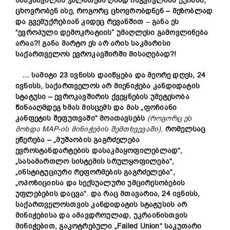
სააკაშვილის ჯალათები ღიად
ჩა
გვივლიან ქუჩაში,
ცხოვრობენ ისე, როგორც ცხოვრობდნენ – მეზობლად
და გვემუქრებიან კიდეც რევანშით
–
განა ეს
“ევროპული დემოკრატიის” უმაღლესი გამოვლინება
არაა
?!
განა
მარტო ეს არ არის საკმარისი
საქართველოს ევროკავშირში
მისაღ
ებად?!
… სამიტი 23 ივნისს დაიწყება და მეორე დღეს, 24
ივნისს, საქართველოს არ მიენიჭება კანდიდატის
სტატუსი – ევროკავშირის ქვეყნების უმეტესობა
წინააღმდეგ ხმას მისცემს და მას „
ფოჩიანი
კანფეტის შეფუთვაში“
მოათავსებს
(როგორც
ეს
მოხდა MAP-
ი
ს მინიჭების შემთხვევა
ში
)
,
რომელ
სა
ც
ეწერება
– „მუშაობის გაგრძელება
ევროსტანდარტების
დასაკმაყოფი
ლებლად“,
„
სასამართლო სისტემის
სრულყოფილ
ება“,
„ინსტიტუციური რეფორმების გაგრძელება“,
„ოპოზიციისა და სექსუალური უმცირესობების
უფლებების დაცვა“
.
და რაც მთავარია, 24 ივნისს,
საქართველოსთვის კანდიდატის სტატუსის არ
მინიჭები
სა
და ამავდროულად, უკრაინის
თვის
მინიჭებით, გაკოტრებული
„
Failed Union
“
საკუთარ
ი