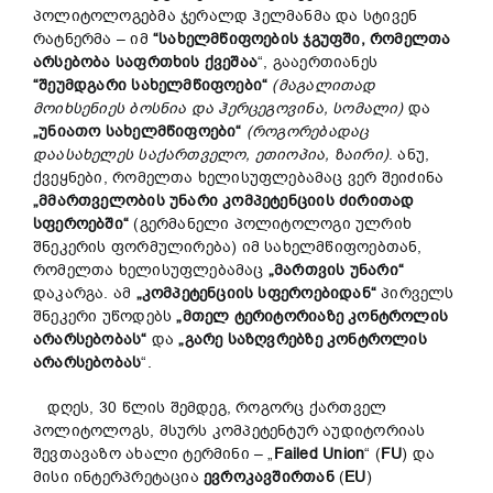
პოლიტოლოგებმა ჯერალდ ჰელმანმა და სტივენ
რატნერმა – იმ
“
სახელმწიფოების
ჯგუფში
,
რომელთა
არსებობა
საფრთხის
ქვეშაა
“, გააერთიანეს
“
შეუმდგარი
სახელმწიფოები
“
(
მაგ
ალითად
მოიხსენიეს
ბოსნია
და
ჰერცეგოვინა
,
სომალი
)
და
„
უნიათო
სახელმწიფოები
“
(
როგორებადაც
დაასახელეს
საქართველო
,
ეთიოპია
,
ზაირი
)
. ანუ,
ქვეყნები, რომელთა ხელისუფლებამაც ვერ შეიძინა
„
მმართველობის
უნარი
კომპეტენციის
ძირითად
სფეროებში
“
(გერმანელი პოლიტოლოგი ულრიხ
შნეკერის ფორმულირება) იმ სახელმწიფოებთან,
რომელთა ხელისუფლებამაც
„
მართვის
უნარი
“
დაკარგა. ამ
„
კომპეტენციის
სფეროებიდან
“
პირველს
შნეკერი უწოდებს
„
მთელ
ტერიტორიაზე
კონტროლის
არარსებობას
“
და
„
გარე
საზღვრებზე
კონტროლის
არარსებობას
“.
დღეს, 30 წლის შემდეგ, როგორც ქართველ
პოლიტოლოგს, მსურს კომპეტენტურ აუდიტორიას
შევთავაზო ახალი ტერმინი – „
Failed Union
“ (
FU
) და
მისი ინტერპრეტაცია
ევროკავშირთან
(
EU
)