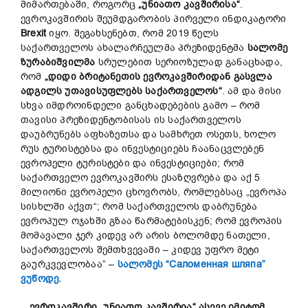
მიმართებაში, როგორც
„
უნიათო
კავშირისა
“
.
ევროკავშირის შეუმდგარობის პირველი ინდიკატორი
Brexit
იყო. შეგახსენებთ, რომ 2019 წელს
საქართველოს ახალარჩეულმა პრეზიდენტმა
სალომე
ზურაბიშვილმა
სრულებით სერიოზულად განაცხადა,
რომ
„
დიდი
ბრიტანეთის
ევროკავშირიდან
გასვლა
ადგილს
უთავისუფლებს
საქართველოს
“
. ამ და მისი
სხვა იმდროინდელი განცხადებების გამო – რომ
თავისი პრეზიდენტობისას ის საქართველოს
დაუბრუნებს აფხაზეთსა და სამხრეთ ოსეთს, ხოლო
რუს ტურისტებსა და ინვესტიციებს ჩაანაცვლებენ
ევროპელი ტურისტები და ინვესტიციები; რომ
საქართველო ევროკავშირს ესაზღვრება და აქ 5
მილიონი ევროპელი ცხოვრობს, რომლებსაც „ევროპა
სისხლში აქვთ“; რომ საქართველოს დაბრუნება
ევროპულ ოჯახში გზაა წარმატებისკენ; რომ ევროპის
მომავალი ჯერ კიდევ არ არის ბოლომდე ნათელი,
საქართველოს შემთხვევაში – კიდევ უფრო მეტი
გაურკვევლობაა” –
სალომეს “Саломенная шляпа”
ვუწოდე.
ევროკავშირი
„
უნიათო
კავშირია
“
ასევე
იმიტომ
,