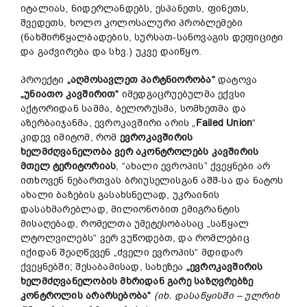
იტალიას, ნიდერლანდებს, ესპანეთს, ფინეთს,
შვედეთს, ხოლო კოლოსალური პრობლემები
(ნახშირწყალბადების, სურსათ-სანოვაგის დეფიციტი
და გაძვირება და სხვ.) უკვე დაიწყო.
პროექტი
„აღმოსავლეთ პარტნიორობა“
დატოვა
„
უნიათო
კავშირით
“
იმედგაცრუებულმა ექვსი
აქტორიდან სამმა, ბელორუსმა, სომხეთმა და
აზერბაიჯანმა, ევროკავშირი არის „
Failed Union
“
კიდევ იმიტომ, რომ
ევროკავშირის
ხელმძღვანელობა
ვერ
აკონტროლებს
კავშირის
მთელ
ტერიტორიას
, “ახალი ევროპის” ქვეყნები არ
ითხოვენ ნებართვას ბრიუსელისგან აშშ-სა და ნატოს
ახალი ბაზების გასახსნელად, უკრაინის
დასახმარებლად, მილიონობით ემიგრანტის
მისაღებად, რომელთა უმეტესობასაც „საწყალ
ლტოლვილებს“ ვერ ვუწოდებთ, და რომლებიც
იქიდან შეაღწევენ „ძველი ევროპის“ მდიდარ
ქვეყნებში; შესაბამისად, სახეზეა
„
ევროკავშირის
ხელმძღვანელობის
მხრიდან
გარე
საზღვრებზე
კონტროლის
არარსებობა
“
(
იხ
.
დასაწყისში
–
ულრიხ