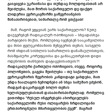
გაიგივება
უკრაინას
ა
და
თუნდაც
მოლდოვასთან
არ
შეიძლება,
მათ
შორის
საქართველო
დე
ფაქტო
ლიდერია
ევროკავშირში
გაწევრიანების
წინაპირობებით,
სიმართლე
რომ
ვთქვათ!
მაშ, რატომ ეტყვიან უარს საქართველოს? ნუთუ
დაუჯერებენ რადიკალურ ოპოზიციას – სხვადასხვა
პარტიების მიქსს, რომლებიც იყენებენ სააკაშვილისა
და მისი ტელეკომპანიის მენეჯერის თემას, სასჯელს
რომ იხდიან სისხლის სამართლის დანაშაულისთვის,
მასშტაბური კორუფციისა და განსაკუთრებით დიდი
ოდენობის თანხების დატაცებისათვის?!
რადიკალური
ქართული
ოპოზიციის
, ისევე, როგორც
პოლონეთის,
გაგება
შეიძლება –
თუ
საქართველო
ევროკავშირის
წევრობის
კანდიდატი
გახდება,
მათ
უნდა
ჩაალაგოს
ჩემოდნები
ან
სხვა
სამუშაო
ეძებონ,
რადგან
დაკარგავენ
ბოლო
თემას
ხელისუფლებასთან
და
სა
პირისპირებ
ლად
,
რომელიც
ვითომდა “რუსულ ინტერესებს ახორციელებს
საქართველოში რუსი ოლიგარქის ჩრდილოვანი
ერთპიროვნული მმართველობის ქვეშ”
.
მაგრამ