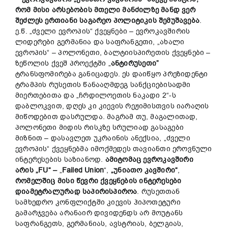
რომ
მისი
არსებობის
მთელი
მანძილზე
მანდ
ვერ
შეძლეს
ერთიანი
საგარეო
პოლიტიკის
შემუშავება
.
ე.წ. „ძველი ევროპის“ ქვეყნები – ევროკავშირის
ლიდერები გერმანია და საფრანგეთი, „ახალი
ევროპის“ – პოლონეთი, ბალტიისპირეთის ქვეყნები –
ზეწოლის ქვეშ პროექტში „
ანტირუსეთი”
ტრანსფომირება განიცადეს. ეს დაიწყო პრეზიდენტი
ტრამპის რუსეთის წანააღმდეგ სანქციებისადმი
მიერთებითა და „ჩრდილოეთის ნაკადი 2“-ს
დაბლოკვით, დღეს კი კიევის რეჟიმისთვის იარაღის
მიწოდებით დასრულდა. მაგრამ თუ, მაგალითად,
პოლონეთი მიდის რისკზე სრულიად გასაგები
მიზნით – დასავლეთ უკრაინის ანექსია, „ძველი
ევროპის“ ქვეყნებმა იმოქმედეს თავიანთი ეროვნული
ინტერესების საზიანოდ.
ამიტომაც ევროკავშირი
არის
„FU“ –
„
Failed Union
“,
„
უნიათო
კავშირი
“
,
რომელშიც
მისი
წევრი
ქვეყნების
ინტერესები
დიამეტრალურად
საპირისპიროა
. რუსეთთან
სამხედრო კონფლიქტში კიევის ჰიპოთეტური
გამარჯვება არანაირ დივიდენდს არ მოუტანს
საფრანგეთს, გერმანიას, ავსტრიას, ბელგიას,