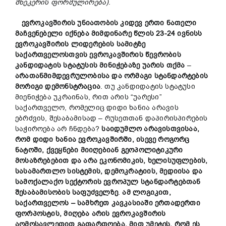
შნეკერის
ფორმულირება
)
.
ევროკავშირის
უნიათობის
კიდევ
ერთი
ნათელი
მაჩვენებელი
იქნება
მიმდინარე
წლის
23-24
ივნისს
ევროკავშირის
ლიდერების
სამიტზე
საქართველოსთვის
ევროკავშირის
წევრობის
კანდიდატის
სტატუსის
მინიჭებაზე
უარის
თქმა
–
არათანმიმდევრულობისა
და
ორმაგი
სტანდარტების
მორიგი დემონსტრაცია
. თუ კანდიდატის სტატუსი
მიენიჭება უკრაინას, რით არის “უარესი”
საქართველო, რომელიც დიდი ხანია არავის
ებრძვის, შესაბამისად – რუსეთთან დაპირისპირების
საჭიროება არ ჩნდება?
საიდუმლო
არავისთვისაა
,
რომ
დიდი
ხანია
ევროკავშირში, ისევე როგორც
ნატოში, ქვეყნები
მიიღებიან
გეოპოლიტიკური
მოსაზრებებით და
არა
ეკონომიკის
,
ხელისუფლების
,
სასამართლო სისტემის
,
დემოკრატიის
,
მედიისა
და
სამოქალაქო
სექტორის
ევროპულ
სტანდარტებთან
შესაბამისობის
საფუძველზე
.
ამ
ლოგიკით
,
საქართველოს – სამხრეთ
კავკასიაში ერთადერთი
ფორპოსტის, მიღება
არის
ევროკავშირის
აღმოსავლეთით
გაფართოება
,
მით
უმეტეს
,
რომ
ეს