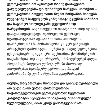
ევროკავშირს
არ
აკისრებს
რაიმე
დამატებით
ვალდებულებებსა
და
ფინანსურ
ხარჯებს
.
პირიქით
–
ევროკავშირი
ათეულობით წლით წინდაწინ
მიიღებს
ლეგიტიმურ
საფუძველს
კანდიდატი
ქვეყნის
საშინაო
და
საგარეო
პოლიტიკაში
უცერემონიოდ
ჩარევისთვის
.
საქართველოს თანდათან, step-by-step,
დაავალდებულებენ, შეასრულოს ევროპულ
სტანდარტებთან შესაბამისობის პირობების
დარჩენილი 51%, მოსახლეობა კი ვერ გაბედავს
პროტესტის გამოხატვას, იქნება ეს ლგბტ უფლებების
ექსკლუზიური დაცვა, ერთსქესიანთა ქორწინებების
დაკანონება, თუ სხვა
(
როგორც აპროტესტებენ დღეს
,
როცა
საქართველო
ევროკავშირს
მხოლოდ
ასოცირების
ხელშეკრულებითა
და
მისგან
გამომდინარე
უვიზო
რეჟიმით
უკავშირდება
).
თუმცა,
რაც
არ
უნდა
მოქნილი
და
გაბუნდოვანებული
არ უნდა იყოს უარის
ფორმულირება
საქართველოსთვის
ევროკავშირის
წევრობის
კანდიდატის
სტატუსის
მინიჭებაზე
,
ამჟამინდელი
ხელისუფლება, ამას „დიდ გამარჯვებას“ არ