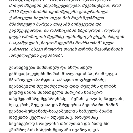
მიიღო
მსგავსი
გადაწყვეტილება
.
შეგახსენებთ
,
რომ
2012
წელს
ბიძინა
ივანიშვილმა
გააფრთხილა
ქართველი
ხალხი
:
თუკი
მის
მიერ
შექმნილი
მმართველი
პარტია
ლაგამს
აიწყვეტდა
და
გაქსუვდებოდა
,
ის
ოპოზიციაში
წავიდოდა
.
ოღონდ
დღეს
ოპოზიციის
შექმნაც
ივანიშვილს
უწევს
,
რადგან
სააკაშვილის
„
ნაციონალურმა
მოძრაობამ
“
სული
განუტევა
,
ისევე
როგორც
თავის
დროზე
შევარდნაძის
„
მოქალაქეთა
კავშირმა
“.
განსხვავება მაშინდელ და ახლანდელ
განხეთქილებებს შორის მხოლოდ ისაა, რომ დღეს
მმართველი პარტიის საპატიო თავმჯდომარე
ივანიშვილი შეუდარებლად დიდ რესურსს ფლობს,
ვიდრე მაშინ მმართველი პარტიის საპატიო
თავმჯდომარე შევარდნაძე – ბუშის, კოლის, პაუელის,
ბეიკერის, შულცისა და შრედერის მეგობარი. მაშინ
ჟვანია-ბურჯანაძე-სააკაშვილის სამეულს მხარი
დაუჭირა ყველამ – რუსეთმაც, რომელმაც
საგანგებოდ მოავლინა თბილისსა და ბათუმში
უშიშროების საბჭოს მდივანი ივანოვი, და