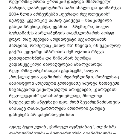
რეფორმატორთა ტროიკამ დატოვა მმართველი
პარტია, დაარეგისტრირა სამი ახალი და გაიმარჯვა
2004 წლის არჩევნებში „ფერადი რევოლუციის“
შემდეგ. ჯეკპოტიც სამად გაიყვეს – სააკაშვილი
გახდა პრეზიდენტი, ჟვანია – პრემიერი, ხოლო
ბურჯანაძეს პარლამენტის თავმჯდომარის პოსტი
ერგო. რაც შეეხება პრეზიდენტი შევარდნაძის
პარტიას, რომელიც „სახლ-ში“ წავიდა, ის უკვალოდ
გაქრა. ედუარდ ამბროსის ძემ ოჯახის რჩევა
გაითვალისწინა და წინასწარ ჰქონდა
გადაწყვეტილი ძალაუფლება ახალგაზრდა
რეფორმატორებისთვის გადაცემა, ხოლო
„მოქალაქეთა კავშირის“ რებრენდინგი, რომელსაც
მაშინდელი პრემიერი ჯორბენაძე ჩაუდგა სათავეში,
საგანგებოდ გაყალბებული არჩევნები, „ვარდების
რევოლუციის“ დასასაბუთებლად, მხოლოდ
სპექტაკლის ანტურაჟი იყო, რომ შევარდნაძისთვის
მისსავე თანამებრძოლებს ბრძოლის გარეშე
დანებება არ დაებრალებინათ.
იგივე
ბედი
ელის
„
ქართულ
ოცნებასაც
“,
თუ
მისმა
დამფუძნებელმა
–
მილიარდერმა
ივანიშვილმა
–