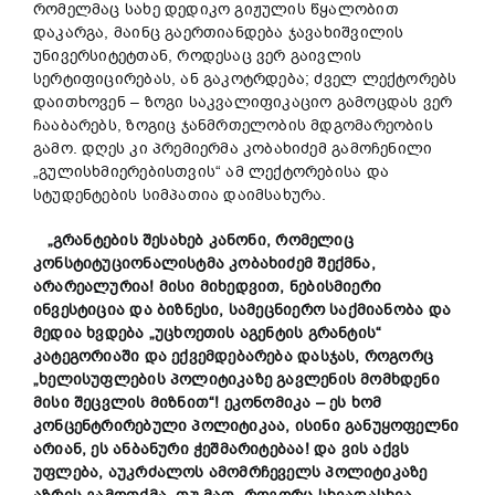
რომელმაც სახე დედიკო გიჟულის წყალობით
დაკარგა, მაინც გაერთიანდება ჯავახიშვილის
უნივერსიტეტთან, როდესაც ვერ გაივლის
სერტიფიცირებას, ან გაკოტრდება; ძველ ლექტორებს
დაითხოვენ – ზოგი საკვალიფიკაციო გამოცდას ვერ
ჩააბარებს, ზოგიც ჯანმრთელობის მდგომარეობის
გამო. დღეს კი პრემიერმა კობახიძემ გამოჩენილი
„გულისხმიერებისთვის“ ამ ლექტორებისა და
სტუდენტების სიმპათია დაიმსახურა.
„
გრანტების
შესახებ
კანონი
,
რომელიც
კონსტიტუციონალისტმა
კობახიძემ
შექმნა
,
არარეალურია
!
მისი
მიხედვით
,
ნებისმიერი
ინვესტიცია
და
ბიზნესი
,
სამეცნიერო
საქმიანობა
და
მედია
ხვდება
„
უცხოეთის
აგენტის
გრანტის
“
კატეგორიაში
და
ექვემდებარება
დასჯას
,
როგორც
„
ხელისუფლების
პოლიტიკაზე
გავლენის
მომხდენი
მისი
შეცვლის
მიზნით“
!
ეკონომიკა
–
ეს
ხომ
კონცენტრირებული
პოლიტიკაა
,
ისინი
განუყოფელნი
არიან
,
ეს
ანბანური
ჭეშმარიტებაა
!
და
ვის
აქვს
უფლება
,
აუკრძალოს
ამომრჩეველს
პოლიტიკაზე