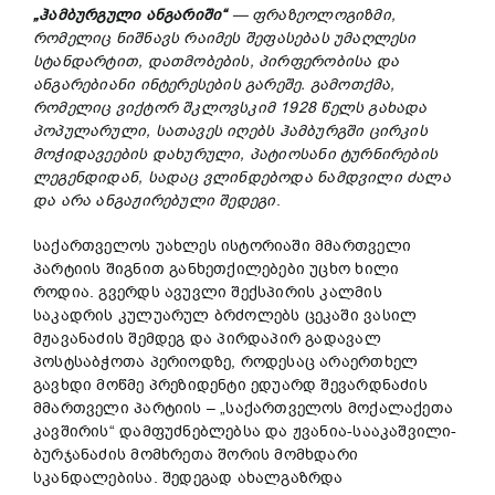
„
ჰამბურგული
ანგარიში
“
—
ფრაზეოლოგიზმი
,
რომელიც
ნიშნავს
რაიმეს
შეფასებას
უმაღლესი
სტანდარტით
,
დათმობების
,
პირფერობისა
და
ანგარებიანი
ინტერესების
გარეშე
.
გამოთქმა
,
რომელიც
ვიქტორ
შკლოვსკიმ
1928
წელს
გახადა
პოპულარული
,
სათავეს
იღებს
ჰამბურგში
ცირკის
მოჭიდავეების
დახურული
,
პატიოსანი
ტურნირების
ლეგენდიდან
,
სადაც
ვლინდებოდა
ნამდვილი
ძალა
და
არა
ანგაჟირებული
შედეგი
.
საქართველოს უახლეს ისტორიაში მმართველი
პარტიის შიგნით განხეთქილებები უცხო ხილი
როდია. გვერდს ავუვლი შექსპირის კალმის
საკადრის კულუარულ ბრძოლებს ცეკაში ვასილ
მჟავანაძის შემდეგ და პირდაპირ გადავალ
პოსტსაბჭოთა პერიოდზე, როდესაც არაერთხელ
გავხდი მოწმე პრეზიდენტი ედუარდ შევარდნაძის
მმართველი პარტიის – „საქართველოს მოქალაქეთა
კავშირის“ დამფუძნებლებსა და ჟვანია-სააკაშვილი-
ბურჯანაძის მომხრეთა შორის მომხდარი
სკანდალებისა. შედეგად ახალგაზრდა