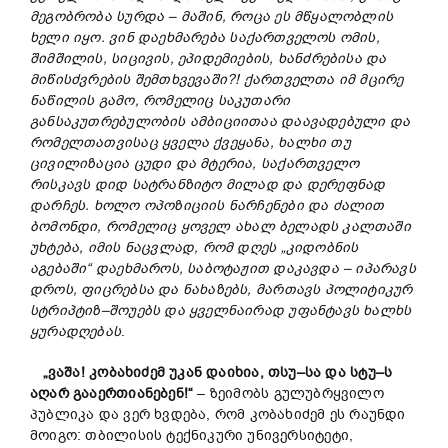
მეგობრობა
სურდა
–
მაშინ
,
როცა
ეს
მწყალობლის
ხელი
იყო
.
ვინ
დაეხმარება
საქართველოს
ომის
,
შიმშილის
,
სიცივის
,
ეპიდემიების
,
ხანძრებისა
და
მიწისძვრების
შემთხვევაში
?!
ქართველთა
იმ
მცირე
ნაწილის
გამო
,
რომელიც
საკუთარი
განსაკუთრებულობის
ამბიციითაა
დაავადებული
და
რომელთათვისაც
ყველა
ქვეყანა
,
ხალხი
თუ
ცივილიზაცია
ცუდი
და
მტერია
,
საქართველო
რისკავს
დიდ
სატრანზიტო
მილად და
დერეფნად
დარჩეს
.
ხოლო
ოპოზიციის
ნარჩენები
და
ძალით
ბომონდი
,
რომელიც
ყოველ
ახალ
ბელადს
კალთაში
უხტება
,
იმის
ნაცვლად
,
რომ დღეს
„
კიდობნის
აგებაში
“
დაეხმაროს
,
საბოტაჟით
დაკავდა
–
იპარავს
დროს,
ფიცრებსა და
ნახაზებს
,
მართავს
პოლიტიკურ
სტრიპტიზ
–
შოუებს
და
ყველნაირად
უფანტავს
ხალხს
ყურადღებას
.
„
ვაშა
!
კობახიძემ
უკან
დაიხია
,
თსუ
–
სა
და
სტუ
–
ს
აღარ
გააერთიანებენ
!“
– ზეიმობს გულუბრყვილო
პუბლიკა და ვერ ხვდება, რომ კობახიძემ ეს რაუნდი
მოიგო: თბილისის ტექნიკური უნივერსიტეტი,