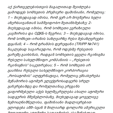
აქ
ქართველებისთვის
მაგალითად
შეიძლება
გამოდგეს
სომხეთის
პრემიერი
ფაშინიანი
,
რომელიც
:
1 –
მიუხედავად
იმისა
,
რომ
ჯერ
არ
მოუწერია
ხელი
აზერბაიჯანთან
სამშვიდობო
შეთანხმებაზე
; 2-
მიუხედავად
იმისა
,
რომ
სომხეთი
ევრაზიული
კავშირისა
და
ОДКБ-
ს
წევრია
; 3 –
მიუხედავად
იმისა
,
რომ
სომხეთ
–
ირანის
საზღვარზე
რუსი
მესაზღვრეები
დგანან
; 4 –
რომ
ტრამპის
დერეფანი
(TRIPP №741)
ნაკლებად
სავარაუდოა
,
რომ
ოდესმე
რუსეთის
გარეშე
გაიხსნას
,
რადგან
სომხეთის
ყველა
რკინიგზა
რუსული
სახელმწიფო
კომპანიის
– „
რუსეთის
რკინიგზის
“
საკუთრებაა
; 5 –
რომ
სომხეთს
არ
გააჩნია
რუსული
სახელმწიფო
კორპორაცია
„
როსატომის
“
ალტერნატივა
,
რომელიც
ემსახურება
მეწამორის
ატომურ
ელექტროსადგურს
სრულ
გაჩერებამდე
და
რომელთანაც
ერევანს
გაფორმებული
აქვს
ხელშეკრულება
ახალი
ატომური
სადგურის
მშენებლობაზე
,
მიუხედავად
ყოველივე
ზემოაღნიშნულისა
,
ფაშინიანი
მადლიერებით
ელოდება
აშშ
–
სგან
9
მილიარდ
დოლარს
ამერიკული
მოდულური
ატომური
სადგურების
ასაშენებლად
,