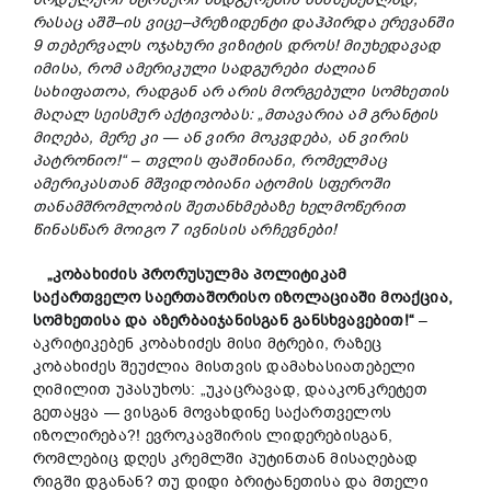
რასაც
აშშ
–
ის
ვიცე
–
პრეზიდენტი
დაჰპირდა
ერევანში
9
თებერვალს
ოჯახური
ვიზიტის
დროს
!
მიუხედავად
იმისა
,
რომ
ამერიკული
სადგურები
ძალიან
სახიფათოა
,
რადგან
არ
არის
მორგებული
სომხეთის
მაღალ
სეისმურ
აქტივობას
:
„
მთავარია
ამ
გრანტის
მიღება
,
მერე
კი
—
ან
ვირი
მოკვდება
,
ან
ვირის
პატრონიო
!“
–
თვლის
ფაშინიანი
,
რომელმაც
ამერიკასთან
მშვიდობიანი
ატომის
სფეროში
თანამშრომლობის
შეთანხმებაზე
ხელმოწერით
წინასწარ
მოიგო
7
ივნისის
არჩევნები!
„
კობახიძის
პრორუსულმა
პოლიტიკამ
საქართველო
საერთაშორისო
იზოლაციაში
მოაქცია
,
სომხეთისა
და
აზერბაიჯანისგან
განსხვავებით
!“
–
აკრიტიკებენ კობახიძეს მისი მტრები, რაზეც
კობახიძეს შეუძლია მისთვის დამახასიათებელი
ღიმილით უპასუხოს: „უკაცრავად, დააკონკრეტეთ
გეთაყვა — ვისგან მოვახდინე საქართველოს
იზოლირება?! ევროკავშირის ლიდერებისგან,
რომლებიც დღეს კრემლში პუტინთან მისაღებად
რიგში დგანან? თუ დიდი ბრიტანეთისა და მთელი