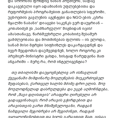
და სოროსის ფონდიც ნანახ პრემიერს, სადაც
დაკავებული იყო ადამიანის უფლებებითა და
რეფორმების პროგრამებით განათლების სფეროში,
უცხოეთის გავლენის აგენტები და NGO-ების „ცხრა
წყალში ნაბანი“ დიაცები საკენკს ვერ დაუყრიან –
კობახიძემ ეს „სამზარეულო“ შიგნიდან იცის!
ამასთანავე, წარბშეუხრელი კობახიძე შესაშურ
გამძლეობასა და მოთმინებას ფლობს – ის ელოდა,
სანამ მისი მტრები სიფხიზლეს დაკარგავდნენ და
ბევრ შეცდომას დაუშვებდნენ, ხოლო როგორც კი
პრემიერ-მინისტრი გახდა, ხისტად წარუდგინა მათ
ანგარიში – მერე რა, რომ ინტელიგენტია?
თუ
თბილისში
დაუყოვნებლივ
არ
ისწავლიან
ქვეყანაში
მიმდინარე
მოვლენების
მიუკერძოებელ
შეფასებას
,
ქართველ
ხალხს
მძიმე
დრო
ელის
.
შოუ
მოულოდნელად
დასრულდება
და
უცებ
აღმოჩნდება
,
რომ
„
შავი
დღისთვის
“
არაფერი
ღირებული
არ
გადაგვინახავს
;
რომ
არავის
ვჭირდებით
და
არავისთვის
ვართ
მნიშვნელოვანი
,
რადგან
ნამდვილი
მეგობრები
არ
შევიძინეთ
,
რადგან
ვყოყლოჩინობდით
და
ხელს
ვკრავდით
მათ
,
ვისაც