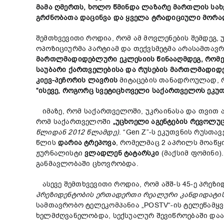
მამა
ღმერთს
, ხოლო
წმინდა
ლაზარე
მართლის
სა
გრძნობ
ათა
დაცინვა
და
ყველა
ტრადიციული
მორა
შემთხვევითი როდია, რომ ამ მოვლენების შემდეგ,
ოპოზიციურმა პარტიამ და თექვსმეტმა არასამთავრო
მართლმადიდებლური
ეკლესიის
წინააღმდეგ,
რომ
საუბარი
ქართველებისა
და
რუსების
მართლმადიდ
კიევ-
პეჩორის
ლავრის
მიტაცების თანადროულად, რ
“
ისევე,
როგორც
სვეტიცხოველი
საქართველოს
ეკუ
იმაზე, რომ საქართველოში, უკრაინასა და თვით ა
რომ საქართველოში
„უცხოელი აგენტების რევოლუ
წლიდან 2012
წლამდე)
. “Gen Z”-ს ეკუთვნის რუსთა
წლის
დარია
ტრეპოვა
, რომელმაც 2 აპრილს მოაწყ
ჟურნალისტი
ვლადლენ ტატარსკი
(მაქსიმ ფომინი)
განმავლობაში ცხოვრობდა.
ასევე შემთხვევითი როდია, რომ აშშ-ს 45-ე პრეზი
პრეზიდენტობის
ერთადერთი
რეალური
კანდიდატი
სამთავრობო ტელეკომპანია „POSTV“-ის ტელეწამყვ
ხელმძღვანელობდა, სექსუალურ შევიწროებაში და