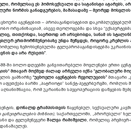
ხელი,
რომელსაც
ეს
ჰომოსექსუალი
და
სატანისტი
ატარებს,
ა
ლური
ნორმის
განადგურების, მაშასადამე –
მეორედ
მოსვლ
ი
 უცხოური აგენტებით – პროპაგანდისტებით დაკომპლექტებულ
ბო ორგანიზაციამ, ასევე თეოლოგებმა და სხვა “ექსპერტებმ
ელიც,
თითქოსდა,
საერთოდ
არ
არსებობდა,
სანამ
ის
სტალინ
ებლურ
ერთმორწმუნეობაზე
უნდა
შეწყდეს,
როგორც
კრემლის
ომელიც ზემოხსენებულმა ტელეპროპაგანდისტებმა უკრაინის
თვნის
და
არა
რუსეთს”
.
შშ-ში ბოლო დღეებში განვითარებული მოვლენები ერთი ცენტრ
ციის“
მთავარ
მოქმედ
ძალად
არჩეული იქნა
“
გლობალურ
ი
მო
ველის გამზირზე
“
უცხოელი
აგენტების
რევოლუციის”
მთავარი „
ო აფეთქება ბარში „პატრიოტი” სანქტ-პეტერბურგში, რომლის 
. აღსანიშნავია, რომ უკრაინაში სპეცოპერაციის დაწყების შე
დენტის,
დონალდ
ტრამპის
თვის
წაყენებულ, სექსუალური კავ
ს
განეიტრალების
მიზნით)
, საქართველოში, „პრორუსული“ ხე
ანი და ტელემენეჯერი
შალვა
რამიშვილი
, რომელიც პრემიერ
ადანაშაულეს.