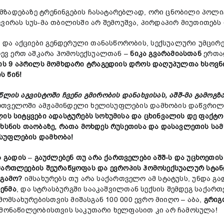
ადებაზე ტრენინგების ჩასატარებლად, ორი ცნობილი პოლი
ვირას სუს-მა თბილისში არ შემოუშვა, პირდაპირ მიუთითებს იმ
და აქციები გენდერული თანასწორობის, სექსუალური უმცირ
ევ ერთ აშკარა ჰომოსექსუალთან –
ნიკა
გვარამია
სთან
ერთად
ის
9
აპრილს
მომხდარი
ტრაგედიის
დროს
დაღუპულთა
ხსოვნ
ის
წინ
!
წლის აგვისტოში ჩვენი გმირობის დანახვისას, აშშ-მა გამოგზ
ართველოში ამჟამინდელი ხელისუფლების დამხობის დაწვრილ
ილის სიტყვები ადასტურებს სოხუმისა და ცხინვალის დე ფაქ
ახსნის თაობაზე, რათა მოხდეს რუსეთისა და დასავლეთის ს
სუფლების დამხობა!
ს გადის
–
გაუძლებენ
თუ
არა
ქართველები
აშშ-
ს
და
უცხოეთის
მართლეების შეურაწყოფას და
ევროპის
ჰომოსექსუალურ
სტა
 გამო
?
იმსახურებს თუ არა საქართველო ამ სტატუსს, უნდა გ
ენმა
, და სტრასბურგში სააკაშვილთან სექსის შემდეგ საქარ
ომსახურებისთვის მიშასგან 100 000 ევრო მიიღო – აბა,
გრიგ
 მონაწილეობისთვის საკუთარი ხელფასით კი არ ჩამოსულა!