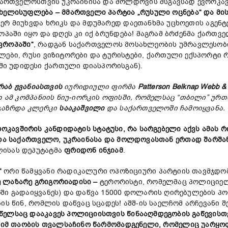
აქართველოსთვის უკრაინისა და მოლდოვის მსგავსად ევროკავშ
ხელისუფლება –
მმართველი
პარტია
„
რუსული
ოცნება
“
და
მი
ვერ მიუხვდა ხრიკს და მდუმარედ დაეთანხმა უცხოეთის აგენ
პაში იყო და დღეს კი იქ ბრუნდება! მაგრამ ბრძენმა ქართვე
ვროპა
ში“
, რადგან საქართველოს მოსახლეობის უმრავლესობ
ლები, რუსი ვიზიტორები და ტურისტები, ქართული ექსპორტი
ი უდიდესი ქართული დიასპორისგან).
რაბ ჟვანიასთვის
იურიდიული ფირმა
Patterson Belknap Webb & 
დ ამ კომპანიის ნიუ-იორკის ოფისში, რომელსაც “თბილი” ურთ
ლგაზრდა კლერკი
სააკაშვილი
და საქართველოში ჩამოიყვანა.
როკავშირის
კანდიდატის
სტატუს
ი,
რა სარგებელი აქვს
ამას
რ
და
საქართველო
,
უკრაინასა
და
მოლდოვასთან
ერთად
შარშა
ლისას დეპუტატმა
ფრიდონ
ინჯიამ
.
“
ორი წამყვანი რადიკალური ოპოზიციური პარტიის თავმჯდომა
ე
ლაზარე
გრიგორიადისი
–
ტერორისტი, რომელმაც პოლიციელ
ში გადაიყვანეს) და დაწვა 15000 დოლარის ღირებულების პ
ის წინ, რომლის დაწვაც სცადეს! აშშ-ის საელჩომ არჩევანი შ
წელს
აც
დააკავეს
პოლიციისთვის
წინააღმდეგობის
გაწევისთ
 იმ
თაობის
თვალსაჩინო
წარმომადგენელი,
რომელიც
უარყო