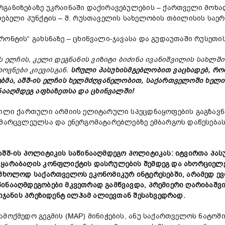
რგანიზებაზე უკრაინაში დაქირავებულების – ქართველი მოხ
ილებელი პუნქტის – შ. რუსთაველის სახელობის თბილისის სა
ონტის“ გახსნაზე – ცხინვალი-ჯავასა და გუდაუთაში რუსეთის
ს
ელჩის
,
კელი
დეგნანის
ვიზიტი
ბიძინა
ივანიშვილის
სახლშ
ხოვნები
კიევის
გან.
სრული
პასუხისმგებლობით
ვ
აცხადებ,
რო
ბმა,
აშშ-
ის
ელჩის
ხელმძღვანელობით,
საქართველოში
ხელი
ნააღმდეგ
აფხაზეთსა
და
ცხინვალში!
ვლილი ქართული არმიის ელიტარული სპეცდნაყოფების გაგზავ
 მარცვლეულსა და ენერგომატარებლებზე ემბარგოს დაწესებას
აშშ-ის პოლიტიკის საწინააღმდეგო პოლიტიკას: იტვირთა პა
 ყარაბაღის კონფლიქტის დასრულების შემდეგ და ახორციელ
 მხოლოდ საქართველოს ეკონომიკურ ინტერესებში, არამედ ევრ
წინააღმდეგობები მკვეთრად გამწვავდა, პრემიერი ღარიბაშ
აიჯანის პრეზიდენტ ილჰამ ალიევთან შესახვედრად.
მოქმედო გეგმის (MAP) მინიჭების, ანუ საქართველოს ნატოში