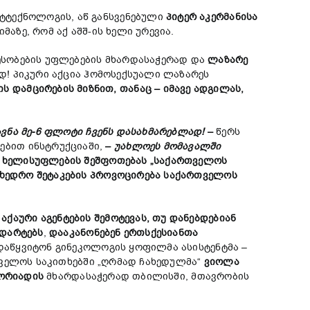
ტტექნოლოგის, აწ განსვენებული
პიტერ
აკერმანისა
აზე, რომ აქ აშშ-ის ხელი ურევია.
ესობების უფლებების მხარდასაჭერად და
ლაზარ
ე
! პიკური აქცია ჰომოსექსუალი ლაზარეს
ის
დამცირების
მიზნით
,
თანაც –
იმავე
ადგილას
,
ავნა მე-6 ფლოტი ჩვენს დასახმარებლად!
–
წერს
ებით ინსტრუქციაში,
–
უახლოეს მომავალში
ტო ხელისუფლების შეშფოთებას „საქართველოს
ამხედრო შეტაკების პროვოცირება საქართველოს
 აქაური
აგენტების
შემოტევას,
თუ
დანებდებიან
ნდარტებს
,
დააკანონებენ
ერთსქესიანთა
ადაწყვიტონ გინეკოლოგის ყოფილმა ასისტენტმა –
თველოს საკითხებში „ღრმად ჩახედულმა“
ვიოლა
ორიადის
მხარდასაჭერად თბილისში, მთავრობის