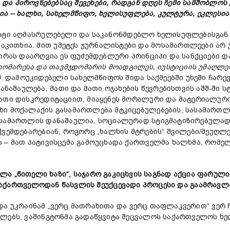
ბ
და
პიროვნებებსაც
შევეხები
,
რადგან
დღეს
ჩემი
სამშობლოს
ია
–
ხალხი
,
სახელმწიფო
,
ხელისუფლება
,
კულტურა
,
ეკლესია
სტი აღმასრულებელი და საკანონმდებლო ხელისუფლებისგან 
კითხია. მით უმეტეს ჟურნალისტები და მოსამართლეები არ 
ვირას დაარღვია ეს ფუძემდებლური პრინციპი და სანქციები 
დომარე
სა
და თავმჯდომარ
ის
მოადგილე
ს
, იუსტიციის უმაღლე
)
. დამოუკიდებელი სახელმწიფოს შიდა საქმეებში უხეში ჩარე
აშაულება, მათი და მათი ოჯახების წევრებისთვის აშშ-ში ს
მათი დისკრედიტაციით, მიაყენეს მორალური და მატერიალურ
ი მოქალაქის გასამართლება მტკიცებულებების, სასამართლო
 სამართლის დანაშაულია, სოციალურად სტიგმატიზირებულად 
ვემდებარებიან, როგორც „ხალხის მტრების“ შვილები/მეუღლებ
 – მათ პატივისცემა გამოუცხადა ქართველმა ხალხმა, რომე
ელა „
წითელი
ხაზი“,
საჯარო გაკიცხვის საგნად აქცია
ფარულ
აქართველოდან
წასვლის
შეუქცევადი
პროცესი
და
გაამრავ
 და უკრაინამ „ვერც მათრახითა და ვერც თაფლაკვერით“ ვე
ელებს, ვაშინგტონმა გადაწყვიტა შეცვალოს საქართველოს ხ