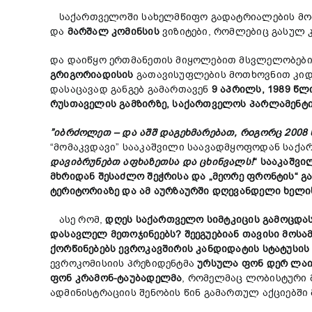
საქართველოში სახელმწიფო გადატრიალების მომზ
და
მარშალ
კომინსის
ვიზიტები, რომლებიც გასულ კ
და დაიწყო ერთმანეთის მიყოლებით მსვლელობები 
გრ
იგორია
დის
ის
გათავისუფლების მოთხოვნით კიდ
დასაცავად განგებ გამართავენ
9
აპრილს
, 1989
წლ
რუსთაველის
გამზირზე
,
საქართველოს
პარლამენტ
”იბრძოლეთ – და აშშ დაგეხმარებათ, რoგორც 2008 
“მომაკვდავი” სააკაშვილი საავადმყოფოდან საქ
დავიბრუნებთ აფხაზეთსა და ცხინვალს!
“ სააკაშვ
მხრიდან შესაძლო შეჭრისა და „მეორე ფრონტის“ გ
ტერიტორიაზე და ამ აურზაურში დღევანდელი ხელი
ასე რომ,
დღეს
საქართველო
სიმტკიცის
გამოცდა
დასავლელ
მეთოჯინეებს?
შეეგუებიან
თავისი მოსა
ქორწინებებს
ევროკავშირის
კანდიდატის
სტატუსის
ევროკომისიის პრეზიდენტმა
ურსულა
ფონ
დერ
ლაი
ფონ
კრამონ-
ტაუბადელმა
, რომელმაც ლობისტური მ
ადმინისტრაციის შენობის წინ გამართულ აქციებში