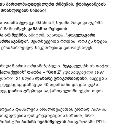
რის
მართლმადიდებლური
რწმენის,
ქრისტიანების
ს
მოახლოების
ნიშანი!
მა ოთხმა ტელეკომპანიამ, ხუთმა რადიკალურმა
ა” წამოიწყეს
კამპანია
რუსეთის
მა
არ
შექმნა,
ამიტომ, აქაოდა,
“
ყოველგვარი
პროპაგანდა
“
. შემთხვევითი როდია, რომ ეს ხდება
 ერთპიროვნულ საკუთრებად გამოაცხადეს –
იდან არის ორგანიზებული, მეტყველებს ის ფაქტი,
ქალაქეების”
თაობა – “
Gen Z”
(
დაბადებული 1997
გმირი“, 21 წლის
ლაზარე
გრიგორიადისი
, ასევე 25
შედეგადაც დაშავდა 40 ადამიანი და დაიღუპა
მდეგ
დარია
ტრეპოვა
საქართველოში ექვსი თვის
შირების დამალვის ბრალდებებთან ერთად
(
აშშ-ის
ლისუფლების დისკრედიტაციის მიზნით, პრო-
-მინისტრი
ბიძინა
ივანიშვილის
მთავრობაში PR-ს