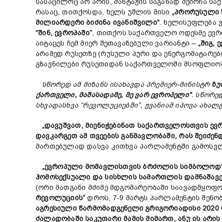
სასაცილოც არ არის, შანტაჟის საგანად შეირჩა ს
რასაც, თითქოსდა, ხელს უშლის მისი
„
პრორუსული
მილიარდერი
ბიძინა
ივანიშვილი
“
. ხელისუფლება 
“
შინ, ევროპაში”
, თითქოს საქართველო ოდესმე ევრო
აიტაცეს ჩემ მიერ შეთავაზებული ვარიანტი –
„
შიგ,
ე
არამედ რუსეთზე (რუსული პური და ენერგომატარებ
გზავნილები რუსეთიდან საქართველოში მსოფლიოშ
სწორედ ამ მიზანს ისახავდა პრემიერ-მინისტრ
ზუ
ქართველი, მაშასადამე, მე ვარ ევროპელი“
. სწორე
სხვადასხვა “რევოლუციებში”, ჟვანიამ იპოვა ახა
„
დავუშვათ
,
მიე
ნიჭებინათ
საქართველოს
თვის
ევ
დავკარგეთ
ამ
თვეების
განმავლობაში,
რა
ს
შეიძენ
მართებულად დასვა კითხვა პარლამენტში გამოსვ
„ევროპული მომავლისთვის ბრძოლის სიმბოლოდ
ჰომოსექსუალი
და
სისხლის სამართლის დამნაშავ
(ორი მათგანი მძიმე მდგომარეობაში საავადმყოფო
რევოლუციის”
დროს, 7-9 მარტს პარლამენტის შენობ
აგრესიული
წარმომადგენელი
გრიგორიადისი 2020
ძალადობაში
საკუთარი
მამის
მიმართ,
ანუ
ის
არის