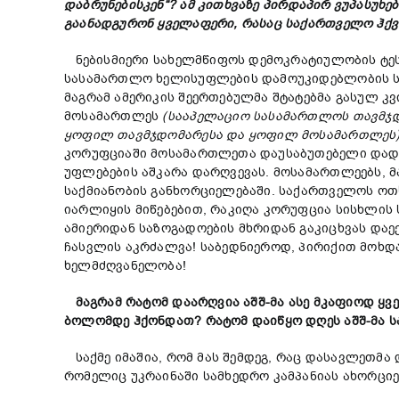
დაბრუნებისკენ
“?
ამ
კითხვაზე
პირდაპირ
ვუპასუხე
გაანადგურონ
ყველაფერი
,
რასაც
საქართველო
ჰქვ
ნებისმიერი სახელმწიფოს დემოკრატიულობის ტე
სასამართლო ხელისუფლების დამოუკიდებლობის სა
მაგრამ ამერიკის შეერთებულმა შტატებმა გასულ კ
მოსამართლეს
(სააპელაციო სასამართლოს თავმჯ
ყოფილ თავმჯდომარე
სა
და ყოფილ მოსამართლე
ს
კორუფციაში მოსამართლეთა დაუსაბუთებელი დადან
უფლებების აშკარა დარღვევას. მოსამართლეებს, 
საქმიანობის განხორციელებაში. საქართველოს ოთხ
იარლიყის მიწებებით, რაკიღა კორუფცია სისხლის
ამიერიდან საზოგადოების მხრიდან გაკიცხვას დაექ
ჩასვლის აკრძალვა! საბედნიეროდ, პირიქით მოხდა
ხელმძღვანელობა!
მაგრამ
რატომ
დაარღვია
აშშ-
მა
ასე
მკაფიოდ
ყვ
ბოლომდე
ჰქონდათ?
რატომ
დაიწყო
დღეს
აშშ-
მა
ს
საქმე იმაშია, რომ მას შემდეგ, რაც დასავლეთმა
რომელიც უკრაინაში სამხედრო კამპანიას ახორცი