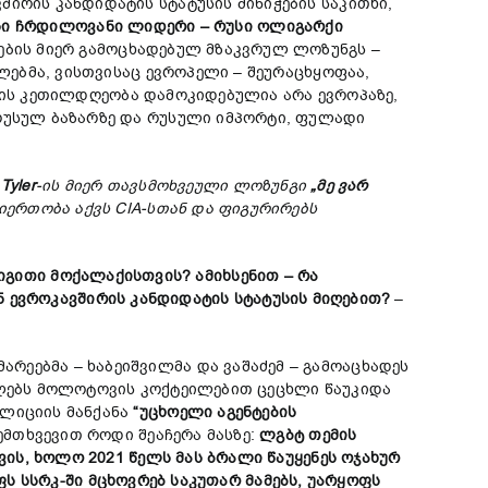
ირის კანდიდატის სტატუსის მინიჭების საკითხი,
სი
ჩრდილოვანი
ლიდერი –
რუსი
ოლიგარქი
ტების მიერ გამოცხადებულ მზაკვრულ ლოზუნგს –
ლებმა, ვისთვისაც ევროპელი – შეურაცხყოფაა,
ის კეთილდღეობა დამოკიდებულია არა ევროპაზე,
 რუსულ ბაზარზე და რუსული იმპორტი, ფულადი
Tyler
-ის მიერ თავსმოხვეული ლოზუნგი
„მე ვარ
იერთობა აქვს CIA-სთან და ფიგურირებს
იგითი
მოქალაქისთვის?
ამიხსენით –
რა
ნ
ევროკავშირის
კანდიდატის
სტატუსის მიღებით?
–
რეებმა – ხაბეიშვილმა და ვაშაძემ – გამოაცხადეს
ებს მოლოტოვის კოქტეილებით ცეცხლი წაუკიდა
ოლიციის მანქანა
“
უცხო
ელი
აგენტების
ემთხვევით როდი შეაჩერა მასზე:
ლგბტ
თემის
ვის,
ხოლო 2021
წელს
მას
ბრალი
წაუყენეს
ოჯახურ
ფს
სსრკ-
ში
მცხოვრებ
საკუთარ
მამებს,
უარყოფ
ს