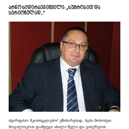
არნო ხიდირბეგიშვილი: „ხუმრობით და
სერიოზულად…“
ძვირფასო მკითხველებო! უწინარესად, ნება მიბოძეთ,
მოგილოცოთ დამდეგი ახალი წელი და გისურვოთ