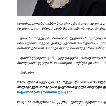
საქართველოში
ფეხზე
მდგარი
არა
მხოლოდ
ლოცუ
მაგალითად
–
მშობლების
მოსახსენ
ი
ებლად
,
რომ
ელ
დაე მკითხველებს
სათაური
შეცდომაში ნუ შეიყვა
მსოფლიოს
აჩვენა
.
გასულ
კვირას
მომხდარი
ეს
მო
იმსახურებს
მის
შესახებ
ფეხზე
წამომდგარმა
ვისაუ
დარწმუნებული
ვარ
–
ყველაფერი
,
რასაც
ბოლო
ხ
მსოფლიოს
ყველა
ხალხისთვის
–
იქნება
ეს
აზია
,
ა
მაშ
,
ასე
:
2025 წლის 4 აგვისტოს გამოქვეყნდა
2003-2012
წლე
პოლიტიკურ
პარტიებში
გაერთიანებული
მოქმედი
დ
საგამოძიებო კომისიის დასკვნა.
როცა ამ დასკვნის 462 გვერდი
(
ვიდეო
,
აუდიო
და
ფ