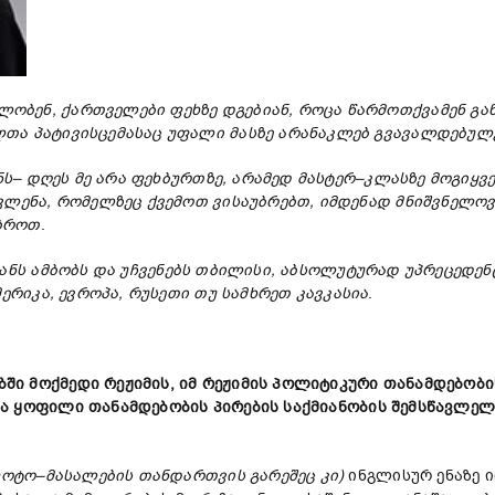
ლობენ,
ქართველებ
ი ფეხზე დგებიან, როცა წარმოთქვამენ
გა
თა პატივისცემასაც
უფალი
მასზე
არანაკლებ გვავალდებულ
ნს
–
დღეს
მე
არა
ფეხბურთზე
,
არამედ
მასტერ
–
კლასზე
მოგიყვ
ვლენა
, რომელზეც ქვემოთ ვისაუბრებთ,
იმდენად
მნიშვნელოვ
ბროთ
.
ანს
ამბობს
და
უჩვენებს
თბილისი
,
აბსოლუტურად
უპრეცედენ
მერიკა
,
ევროპა
,
რუსეთი
თუ
სამხრეთ
კავკასია
.
ბში
მოქმედი
რეჟიმის
,
იმ
რეჟიმის
პოლიტიკ
ური თანამდებობი
ა
ყოფილი
თანამდებობის
პირების
საქმიანობ
ი
ს
შემსწავლე
ოტო
–
მ
ასალების თანდართვის
გარეშე
ც კი
)
ინგლისურ ენაზე 