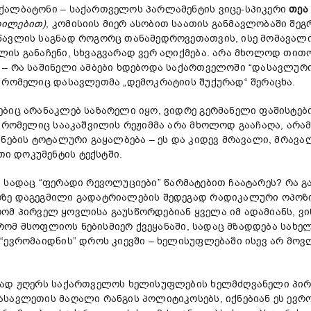
ქალბატონი – საქართველოს პარლამენტის ვიცე-სპიკერი
თეა
დილებით)
, კომისიის მიერ ასობით საათის განმავლობაში შე
წავლის საგნად როგორც თანამედროვეთათვის, ისე მომავალი 
ლის განაჩენი, სხვაგვარად ვერ აღიქმება. არა მხოლოდ თი
 – რა საშინელი ამბები ხდებოდა საქართველოში “დასავლუ
 რომელიც დასავლეთმა „დემოკრატიის შუქურად“ შერაცხა.
ებიც არანაკლებ საზარელი იყო, ვიდრე გერმანელი ფაშისტებ
, რომელიც სააკაშვილის რეჟიმმა არა მხოლოდ გააჩაღა, არა
ვნების ტოტალური გაყალბება – ეს და კიდევ მრავალი, მრავა
ი დოკუმენტის ტექსტში.
იც, სადაც “ფერადი რევოლუციები” წარმატებით ჩაატარეს? რა 
რზე დაგეგმილი გადატრიალების შედეგად რადიკალური ოპოზ
 რომ პირველ ყოვლისა გაუსწორდებიან ყველა იმ ადამიანს, ვ
, რომ მსოფლიოს ნებისმიერ ქვეყანაში, სადაც მზადდება სა
“ევრომაიდნის” დროს კიევში – ხელისუფლებაში ისევ არ მო
რად ჟღერს საქართველოს ხელისუფლების ხელმძღვანელი პირე
სავლეთის მაღალი რანგის პოლიტიკოსებს, იქნებიან ეს ევრ