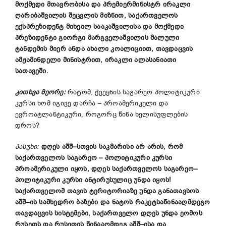
მოქმედი
მთავრობისა და
პრემიერმინისტრ
ირაკლი
ღარიბაშვილის
შეცვლის
მიზნით
,
საქართველოს
ექსპრეზიდენტ
მიხეილ
სააკაშვილისა
და
მოქმედი
პრეზიდენტი
გიორგი
მარგველაშვილის
მალული
ტანდემის
მიერ
ანდა
ახალი
კოალიციით
,
თავდაცვის
ამჟამინდელი
მინისტრით
,
ირაკლი
ალასანიათი
სათავეში
.
კითხვა მეორე:
რატომ, ქვეყნის საგარეო პოლიტიკური
კურსი ხომ იგივე დარჩა – პროამერიკული და
ევროატლანტიკური, როგორც წინა ხელისუფლების
დროს?
პასუხი:
დღეს
აშშ
–
სთვის
საკმარისი
არ
არის
,
რომ
საქართველოს
საგარეო
–
პოლიტიკური
კურსი
პროამერიკული
იყოს
,
დღეს
საქართველოს
საგარეო
–
პოლიტიკური
კურსი
ანტირუსულიც
უნდა
იყოს
!
საქართველომ
თავის
ტერიტორიაზე
უნდა
განათავსოს
აშშ
–
ის
სამხედრო
ბაზები
და
ნატოს
რაკეტსაწინააღმდეგო
თავდაცვის
სისტემები
,
საქართველო
დღეს
უნდა
ეომოს
რუსეთს
და
რუსეთის
წინააღმდეგ
აშშ
–
ისა
და