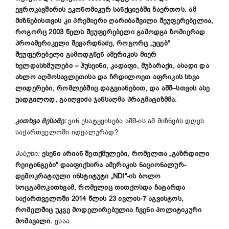
ევროკავშირის
ეკონომიკურ
სანქციებში
ჩაერთოს
.
ამ
მიზნებისთვის
კი
პრემიერი
ღარიბაშვილი
შეუფერებელია
,
როგორც
2003
წელს
შეუფერებელი
გამოდგა
ზომიერად
პროამერიკელი
შევარდნაძე
,
როგორც
„
უცებ
“
შეუფერებელი
გამოდგნენ
ამერიკის
მიერ
ხელდასხმულები
–
ჰუსეინი
,
კადაფი
,
მუბარაქი
,
ასადი
და
ახლო
აღმოსავლეთისა
და
ჩრდილოეთ
აფრიკის
სხვა
ლიდერები
,
რომლებშიც
დაგვიანებით
,
და
აშშ
–
სთვის
ასე
უადგილოდ
,
გაიღვიძა
ჯანსაღმა
პრაგმატიზმმა
.
კითხვა მესამე:
ვინ ესატყვისება აშშ-ის ამ მიზნებს დღეს
საქართველოში იდეალურად?
პასუხი:
ესენი არიან შეთქმულები, რომელთა „გაზრდილი
რეიტინგები“ დააფიქსირა ამერიკის ნაციონალურ-
დემოკრატიული ინსტიტუტი „NDI“-ის ბოლო
სოცგამოკითხვამ, რომელიც თითქოსდა ჩატარდა
საქართველოში 2014 წლის 23 ივლის-7 აგვისტოს,
რომელშიც უკვე მოდელირებულია ჩვენი პოლიტიკური
მომავალი.
ესაა: