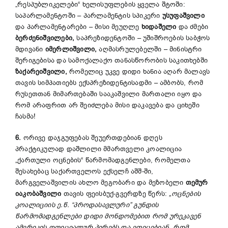
„რესპუბლიკელები“ ხელისუფლების ყველა შტოში:
საპარლამენტოში – პარლამენტის სპიკერი
უსუფაშვილი
და პარლამენტარები – მისი მეუღლე
ხიდაშელი
და ძმები
ბერძენიშვილები,
საპრეზიდენტოში – უშიშროების საბჭოს
მდივანი
იმერლიშვილი,
აღმასრულებელში – მინისტრი
შერიგებისა და სამოქალაქო თანასწორობის საკითხებში
ზაქარეიშვილი,
რომელიც უკვე დიდი ხანია აღარ მალავს
თავის სიმპათიებს ექსპრეზიდენტისადმი – ამბობს, რომ
რუსეთთან მიმართებაში სააკაშვილი მართალი იყო და
რომ არაფრით არ შეიძლება მისი დაკავება და ციხეში
ჩასმა!
6.
ორივე დაჯგუფებას შეუერთდებიან დღეს
პრაქტიკულად დაშლილი მმართველი კოალიცია
„ქართული ოცნების“ წარმომადგენლები, რომელთა
შესახებაც საქართველოს ექსელჩ აშშ-ში,
მარგველაშვილის ახლო მეგობარი და მეზობელი
თემურ
იაკობაშვილი
თავის ფეისბუქ-გვერდზე წერს:
„
ოცნების
კოალიციის
ე
.
წ
. “
პროდასავლური
”
გუნდის
წარმომადგენლები
დიდი
მონდომებით
რომ
ურეკავენ
ამერიკის
ოფიციალურ
პირებს
და
ეფიცებიან
,
რომ