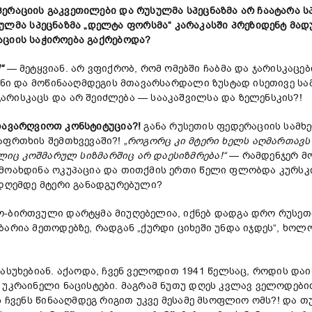
პერაციის
გაკვეთილები
და
რუსულმა
სპეცნაზმა
არ
ჩაატარა
ს
კულმა
სპეცნაზმა
„
დელტა
ფორსმა
“
კარაკასში
პრეზიდენტ
მად
აციის
საჭიროება
გაქრებოდა
?
!“
— მეტყვიან. არ ვფიქრობ, რომ ომებში ჩაბმა და ჯარისკაცე
ონი და მოწინააღმდეგის მთავარსარდალი ზუსტად ისეთივე სამ
რისკაცს და არ შეიძლება — სააკაშვილსა და ზელენსკის?!
დავარღვიოთ
კონსტიტუცია
?!
განა რუსეთის ფედერაციის სამ
აფრთხის შემთხვევაში?!
„
როგორც
კი
მტერი
ხელს
აღმართავს
ლიც
კოშმარულ
სიზმარშიც
არ
დაესიზმრება
!“
— რამდენჯერ მო
 მოახდინა ოკუპაცია და თითქმის ერთი წელი ფლობდა კურსკი
 დღემდე მტერი განადგურებული?
-ბირთვული დარტყმა მიუღებელია, იქნებ დადგა დრო რუსეთმა
არია მეთოდებზე, რადგან „ქურდი ციხეში უნდა იჯდეს“, ხოლ
ასუხებიან. აქაოდა, ჩვენ ველოდით 1941 წელსაც, როდის დაიწ
 უკრაინელი ნაცისტები. მაგრამ ნუთუ დღეს კვლავ ველოდებით
ს ჩვენს წინააღმდეგ რიგით უკვე მესამე მსოფლიო ომს?! და 