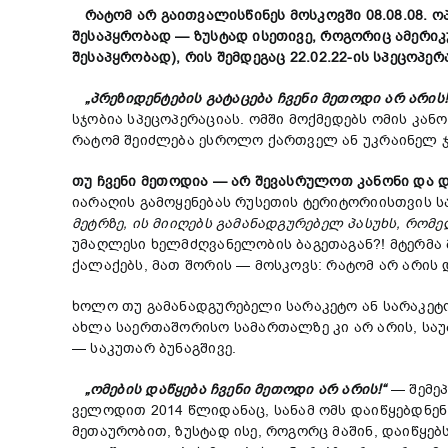
რატომ
არ
გაითვალისწინეს
მოსკოვში
08.08.08.
ო
შესაპყრობად
—
ზუსტად
ისეთივე
,
როგორიც
ამერი
შესაპყრობად
),
რის
შემდეგაც
22.02.22-
ის
სპეცოპერ
„
პრეზიდენტების
გატაცება
ჩვენი
მეთოდი
არ
არის
სჯობია სპეცოპერაციას. ომში მოქმედებს ომის კან
რატომ შეიძლება ესროლო ქართველ ან უკრაინელ ჯა
თუ
ჩვენი
მეთოდია
—
არ
შევასრულოთ
კანონი
და
იარაღის გამოყენებას რუსეთის ტერიტორიისთვის ს
მეტრზე
,
ის
მიიღებს
გამანადგურებელ
პასუხს
,
რომე
უმაღლესი ხელმძღვანელობის ბაგეთაგან?! მტერმა
ქალაქებს, მათ შორის — მოსკოვს: რატომ არ არის
ხოლო თუ გამანადგურებელი სარაკეტო ან სარაკეტო
ახლა საერთაშორისო სამართალზე კი არ არის, საუბ
— საკუთარ ბუნაგშივე.
„
ომების
დაწყება
ჩვენი
მეთოდი
არ
არის
!“
— შემეპ
ველოდით 2014 წლიდანაც, სანამ ომს დაიწყებდნენ
მეთაურობით, ზუსტად ისე, როგორც მაშინ, დაიწყებ