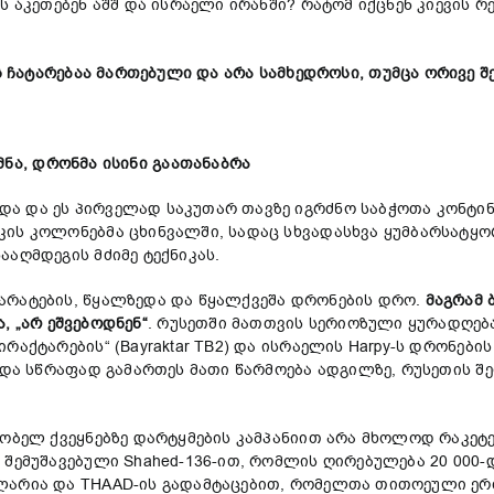
ს აკეთებენ აშშ და ისრაელი ირანში? რატომ იქცნენ კიევის 
ს
ჩატარებაა
მართებული
და
არა
სამხედრო
სი
,
თუმცა
ორივე
შ
მნა
,
დრონმა
ისინი
გაათანაბრა
ა და ეს პირველად საკუთარ თავზე იგრძნო საბჭოთა კონტინგ
კის კოლონებმა ცხინვალში, სადაც სხვადასხვა ყუმბარსატყ
აღმდეგის მძიმე ტექნიკას.
არატების, წყალზედა და წყალქვეშა დრონების დრო.
მაგრამ
ა
, „
არ
ეშვებოდნენ
“
. რუსეთში მათთვის სერიოზული ყურადღება
რაქტარების“ (Bayraktar TB2) და ისრაელის Harpy-ს დრონე
“ და სწრაფად გამართეს მათი წარმოება ადგილზე, რუსეთის 
ზობელ ქვეყნებზე დარტყმების კამპანიით არა მხოლოდ რაკეტ
შემუშავებული Shahed-136-ით, რომლის ღირებულება 20 000-და
ოლარია და THAAD-ის გადამტაცებით, რომელთა თითოეული ე