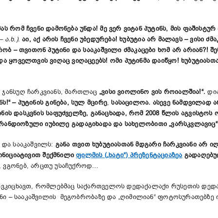
ას რომ ჩვენი დამონება უნდა! მე ვერ ვიტან პუტინს, მის ფაშისტურ
 ა.ხ.)
.
აი, აქ არის ჩვენი უბედურება! ხუბუტია არ მალავს – ვისი ძმა
ქრობ – თვითონ პუტინი და სააკაშვილი ძმაკაცები ხომ არ არიან?! 
და ყოველთვის ვიღაც ვიღაცეებს! ომი პუტინმა დაიწყო! ხუბუტიასთან
ო ჯანსუღ ჩარკვიანს, მართლაც
„
ვისი
ვიოლინო
ვის
როიალშია!
“.
დი
ნს
!“ –
პუტინის
გინება
,
სულ
მცირე
,
სასაცილოა
.
ასევე ნამდვილად
ა
ნის
დასკვნის
საფუძველზე
,
განაცხადა
,
რომ
2008
წლის
აგვისტოს
რანდიოზული
იუბილე
გადაგიხადა
და
სახელობითი
„
ვარსკვლავიც
ა და სააკაშვილს:
განა
თვით
ხუბუტიასთან
მდგარი
ჩარკვიანი
არ
იღ
ინიციატივით
შექმნილი
ფილმის
(„ხატი“)
პრეზენტაციაზეა
გადაღებ
, ვგონებ, არცთუ უსაჩუქროდ…
გავკიცხავთ, რომლებმაც საქართველოს დედაქალაქი რუსეთის დედაქ
უტინი – სააკაშვილის მეგობრობაზე და „ღიმილიან“ ფოტოსურათებზე 