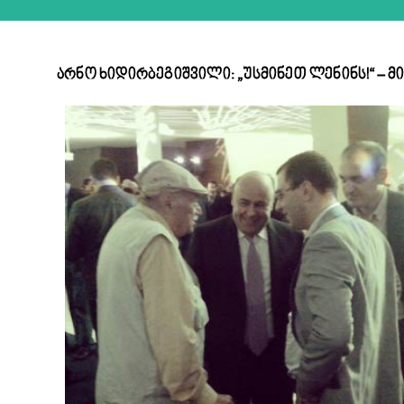
არნო ხიდირბეგიშვილი: „უსმინეთ ლენინს!“ – მ