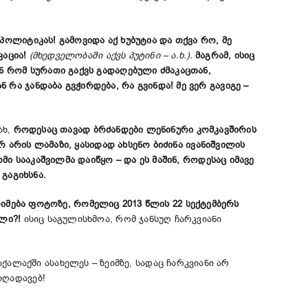
 პოლიტიკას! გამოვიდა აქ ხუბუტია და თქვა რო, მე
კაცია!
(მხედველობაში აქვს პუტინი – ა.ხ.).
მაგრამ, ისიც
შენ რომ სურათი გაქვს გადაღებული ძმაკაცთან,
 რა ჯანდაბა გვჭირდება, რა გვინდა! მე ვერ გავიგე –
ახ,
როდესაც თავად
ბრძანდები
ლენინური
კომკავშირის
რ
არის
ლამაზი
,
ყასიდად
ახსენო
ბიძინა
ივანიშვილის
ომი
სააკაშვილმა
დაიწყო
–
და
ეს
მაშინ
,
როდესაც
იმავე
“
გაგიხსნა
.
იმება
ფოტოზე
,
რომელიც
2013
წლის
22
სექტემბერს
ული
?!
ისიც საგულისხმოა, რომ ჯანსუღ ჩარკვიანი
ალაქში ასახელეს – ზეიმზე, სადაც ჩარკვიანი არ
იღადავებ!