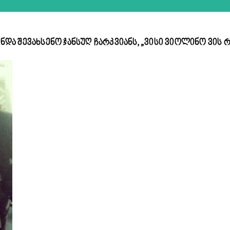
ინდა შევახსენო ჯანსუღ ჩარკვიანს, „ვისი ვიოლინო ვის