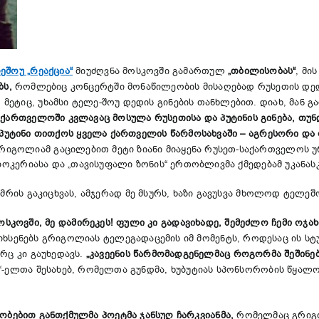
ეშოუ
„
რეაქცია
“
მიუძღვნა მოსკოვში გამართულ
„
თბილისობას
“
, მი
ბს
,
რომლებიც კონცერტში მონაწილეობის მისაღებად რუსეთის დე
ეტიც, უხამსი ტელე-შოუ დედის გინების თანხლებით. დიახ, მან გ
აქართველოში
კვლავაც
მოსულა
რუსეთისა
და
პუტინის
გინება
,
თუნ
პუტინი
თითქ
ოს
ყველა
ქართველის
წარმოსახვაში
–
აგრესორი
და
იგოლიამ გაცილებით მეტი ზიანი მიაყენა რუსეთ-საქართველოს 
 ბოკერიასა და „თავისუფალი ზონის“ ერთობლივმა ქმედებამ უკანა
უმრის გაკიცხვას, ამჯერად მე მსურს, ხაზი გავუსვა მხოლოდ ტელ
ოსკოვში
,
მე
დამირეკეს
!
ფული
კი
გადავიხადე
,
შემეძლო
ჩემი
ოჯახ
ა იხსენებს გრიგოლიას ტელეგადაცემის იმ მომენტს, როდესაც ის 
რც კი გაუხედავს.
„
კავეენის
წარმომადგენელმაც
როგორმა
შეშინე
“-ელთა შესახებ, რომელთა გუნდმა, ხუბუტიას სპონსორობის წყალო
ჯობ
ებით განთქმულმა
პოეტმა
ჯანსუღ
ჩარკვიანმა
,
რომელმაც გრიგო