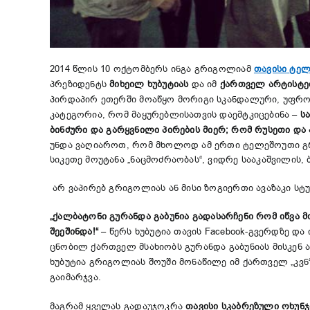
2014 წლის 10 ოქტომბერს ინგა გრიგოლიამ
თავისი
ტელ
პრეზიდენტს
მიხეილ
ხუბუტიას
და იმ
ქართველ
არტისტე
პირდაპირ ეთერში მოაწყო მორიგი სკანდალური, უფრო მ
კატეგორია, რომ მაყურებლისათვის დაემტკიცებინა –
ს
ბინძური
და
გარყვნილი
პირების
მიერ
;
რ
ომ
რუსეთი
და
უნდა ვაღიაროთ, რომ მხოლოდ ამ ერთი ტელეშოუთი გრ
სიკეთე მოუტანა „ნაცმოძრაობას“, ვიდრე სააკაშვილის,
არ ვაპირებ გრიგოლიას ან მისი ზოგიერთი ავაზაკი სტ
„
ქალბატონი
გურანდა
გაბუნია
გადასარჩენი
რომ
იწვა
მ
შეეშინდა
!
“
– წერს ხუბუტია თავის Facebook-გვერდზე დ
ცნობილ ქართველ მსახიობს გურანდა გაბუნიას მისკენ ა
ხუბუტია გრიგოლიას შოუში მონაწილე იმ ქართველ „კვნ
გაიმარჯვა.
მაგრამ ყველას გადაუჯოკრა
თავისი
სკაბრეზული
ოხუნ