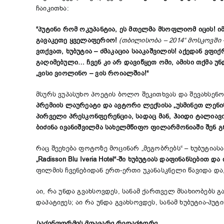
ჩაიკითხა:
“პუტინი რომ ოკუპანტია, ეს მთელმა მსოფლიომ იცის! იმ
გავაკეთე ყველაფერიო!
(თბილისობა – 2014“ მოსკოვში –
ვთქვათ, ხუბუტია – ძმაკაცია სააკაშვილის! აქედან ვფი
გაღიმებული… ჩვენ კი არ დავიწყეთ ომი, ამისი თქმა უნ
„ვისი ვიოლინო – ვის როიალშია!“
მსურს ვუპასუხო პოეტის ბოლო შეკითხვას და შევახსენ
პრემიის
ლაურეატი
და
ავტორი
ლექსისა
„
უსმინეთ
ლენი
პირველი
პრესკონფერენცია
,
სადაც
მან
,
ჰაიდი
ტალიავი
ბიძინა
ივანიშვილმა სახელმწიფო
ფილარმონიაში
შენ
გ
რაც შეეხება ფოტოზე მოცინარ „მეგობრებს“ – ხუბუტიას
„
Radisson Blu Iveria Hotel
“
-ში
ხუბუტიას
დაფინანსებით
და
ფილმის ჩვენებიდან ერთ-ერთი უკანასკნელი წავიდა და
აი, რა უნდა გვახსოვდეს, სანამ ქართველ მსახიობებს 
დაპატიჟეს; აი რა უნდა გვახსოვდეს, სანამ ხუბუტია-პ
საქინფორმის მთავარი რედაქტორი