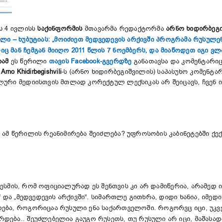
ს 4 ივლისს
საქინფორმის
მთავარმა რედაქტორმა
არნო ხიდირბეგ
ლი – ხუბუტიას: „მოიძიეთ მედვედევის არქივში პროგრამა რუსულ
 მან ჩემგან მიიღო 2011 წლის 7 ნოემბერს, და მიაწოდეთ იგი ვლა
იამ
ეს წერილი
თავის Facebook-გვერდზე
განათავსა და კომენტარიც
ც
Arno Khidirbegishvili
-ს (არნო ხიდირბეგიშვილის) საპასუხო კომენტარ
ური მედიისთვის მთლად კორექტულ ლექსიკას არ შეიცავს, ჩვენ ის
ამ წერილის რეანიმირება შეიძლება? უფროსობის კაბინეტებში ქექვ
 გესმის, რომ ოფიციალურად ეს შენთვის კი არ დამიწერია, არამედ ი
 და „მედვედევის არქივში“. სიმართლე გითხრა, დიდი ხანია, იმედი 
ბა, როგორიცაა რუსული ენა საქართველოში. როგორვც იცი, უკვე 5
ება.. შეუძლებელია გაუგო რუსეთს, თუ რუსული არ იცი, მაშასად