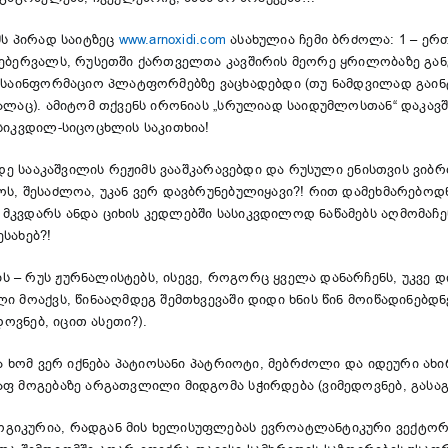
მს პირად საიტზეც
www.arnoxidi.com
ასახულია ჩემი ბრძოლა: 1 – ე
თებერვალს, რუსეთში ქართველთა კავშირის მეორე ყრილობაზე განვ
ს საინფორმაციო პლატფორმებზე ვაცხადებდი (თუ ნამდვილად გაინ
ალაც). ამიტომ თქვენს ირონიას „სრულიად საიდუმლოსთან“ დაკავშ
სიკვდილ-სიცოცხლის საკითხია!
ამდე სააკაშვილის რეჟიმს ვააშკარავებდი და რუსული ენისთვის ვ
ს, შესაძლოა, უკან ვერ დავბრუნებულიყავი?! რით დამეხმარებოდ
კვდარს ანდა ციხის კედლებში სასიკვდილოდ ნაწამებს აღმომაჩენდ
ესახებ?!
– რუს ჟურნალისტებს, ისევე, როგორც ყველა დანარჩენს, უკვე დიდ
ლი მოაქვს, წინააღმდეგ შემთხვევაში დიდი ხნის წინ მოიწადინე
დოვნებ, იცით ასეთი?).
ლა ხომ ვერ იქნება პატიოსანი პატრიოტი, მებრძოლი და იდეური ა
ფ მოგებაზე არგათვლილი მიდგომა სჭირდება (ვიმედოვნებ, გასაგე
გიკურია, რადგან მის ხელისუფლებას ევროატლანტიკური ვექტორ