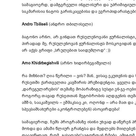
სამაგიოერდ, დამტვრეული ინგლისური და უპრიმიტიულე
საკმარისია ნატოს ჯარისკაცებისა და ევროპიდარასტე
Andro Tbiliseli
(ანდრო თბილისელი)
ბატონო არნო, არ გინდათ რუსულენოვანი ჟურნალისტიკ
პირადად მე, რუსულენოვან ჟურნალისტს მოსკოვიდან და
არ აქვს გრიფი „სრულებით საიდუმლოდ“ :))
Arno Khidirbegishvili
(არნო ხიდირბეგიშვილი)
რა მიზნით? ღია წერილი – ვის? მან, ვისაც ეკუთვნის 
რუსეთში ქართველთა კავშირის პრეზიდენტია. ყველა 
„დარეგულირების“ თემაზე მოპარაზიტე სუსტი ენ-ჯე-ოე
როგორც თავად რუსეთთან მეგობრობის აღდგენის თემას 
აშშ-ს, სააკაშვილს – ეშმაკსაც კი, ოღონდ – არა მათ
სპეცსამსახურები აკონტროლებენ) ასოცირდება!
სამაგიეროდ, ჩემს პროგრამაზე ისინი უხვად დაწერენ
მოხდა და ამაში წლიურ გრანტსა და მედლებს მიიღებე
დაავიწყდათ, რომ „გასაღები“ავტორთან რჩება, ამიტომ