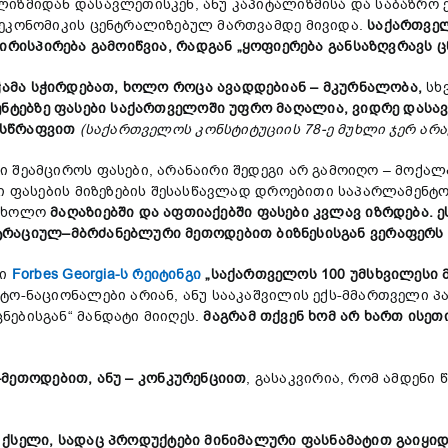
ლიზმიდან დასავლეთისკენ, ანუ კაპიტალიზმისა და საბაზრო 
 ეკონომიკის ცენტრალიზებულ მართვამდე მივიდა.
საქართვე
ირისპირება
გამოიწვია
,
რადგან
„
ყოფიერება
განსაზღვრავს
ც
ჭამა
სჭირდებათ
,
ხოლო
როცა
ავადდებიან
–
მკურნალობა
,
სხ
ენტებზე
ფასები
საქართველოში
უფრო
მაღალია
,
ვიდრე
დასა
სწრაფვით
(
საქართველოს
კონსტიტუციის
78-
ე
მუხლი
ჯერ
არა
 შეამციროს ფასები, არანაირი შედეგი არ გამოიღო – მოქალ
ლი ფასების მიზეზების შესასწავლად დროებითი საპარლამენტო
, ხოლო
მაღაზიებში
და
აფთიაქებში
ფასები
კვლავ
იზრდება
.
ე
ტრაციულ
–
მბრძანებლური
მეთოდებით
ბიზნესისგან
ვერაფერს
ლი
Forbes Georgia-ს რეიტინგი
„
საქართველოს
100
უმსხვილესი
ტო-ნაციონალები არიან, ანუ სააკაშვილის ექს-მმართველი პა
ებისგან“ მანდატი მიიღეს.
მაგრამ
თქვენ
ხომ
არ
ხართ
ისეთ
!
–
მეთოდებით
,
ანუ
–
კონკურენციით
, გასაკვირია, რომ ამდენი
ქსელი
,
სადაც
პროდუქტები
მინიმალური
ფასნამატით
გაიყიდ