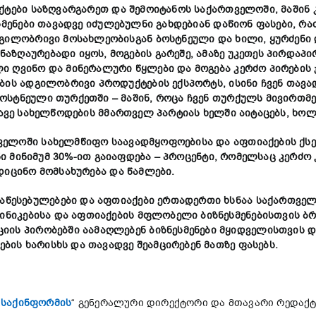
ქტები
საზღვარგარეთ
და
შემოიტანოს
საქართველოში
,
მაშინ
სმენები
თავადვე
იძულებულნი
გახდებიან
დაწიონ
ფასები
,
რა
გილობრივი
მოსახლეობისგან
ბოსტნეული
და
ხილი
,
ყურძენი
ნაზღაურებადი
იყოს
,
მოგების
გარეშე
,
ამაზე
უკეთეს
პირდაპი
ლი
ღვინო
და
მინერალური
წყლები
და
მოგება
კერძო
პირების
ბის
ადგილობრივი
პროდუქტების
ექსპორტს
,
ისინი
ჩვენ
თავა
ბოსტნეული
თურქეთში
–
მაშინ,
როცა
ჩვენ
თურქულს
მივირთმ
ავე
სახელწოდების
მმართველ
პარტიას
ხელში
აიტაცებს
,
ხო
ველოში
სახელმწიფო
საავადმყოფოებისა
და
აფთიაქების
ქს
ნი
მინიმუმ
30%-
ით
გაიაფდება
–
პროცენტი
,
რომელსაც
კერძო
დიცინო
მომსახურება
და
წამლები
.
აწესებულებები
და
აფთიაქები
ერთადერთი
ხსნაა
საქართვე
ინიკების
ა და
აფთიაქების მფლობელი
ბიზნესმენებისთვის
ბრ
ციის
პირობებში
აამაღლებენ
ბიზნესმენები
მყიდველისთვის
დ
ების ხარისხს
და
თავადვე
შეამცირებენ
მათზე
ფასებს
.
„
საქინფორმის
“ გენერალური დირექტორი და მთავარი რედაქტ