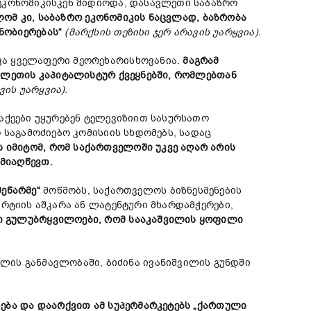
ეკონომიკისკენ მიდიოდა, დასავლეთი საბაზრო
ლომ
კი
,
საბაზრო
ეკონომიკის
ნაცვლად
,
ბაზრობა
ნობიერებას
“
(
მარქსის
თეზისი
ჯერ
არავის
უარყვია
).
ვა ყველაფერი მეორეხარისხოვანია.
მაგრამ
ვლეთის
კაპიტალისტურ
ქვეყნებში
,
რომლებთან
ვის
უარყვია
).
აქეები უყურებენ ტელევიზიით სასურსათო
 საგამოძიებო კომისიის სხდომებს, სადაც
ს
იმიტომ
,
რომ
საქართველოში
უკვე
აღარ
არის
მიაღწევთ
.
მეწარმე
“
მოწმობს, საქართველოს ბიზნესმენების
რტიის აშკარა ან ლატენტური მხარდამჭერები,
ი
გულუბრყვილოები
,
რომ
სააკაშვილის
ყოფილი
 წლის განმავლობაში, ბიძინა ივანიშვილის გუნდში
ება
და
დაარქვით
ამ
სუპერმარკეტებს
„
ქართული