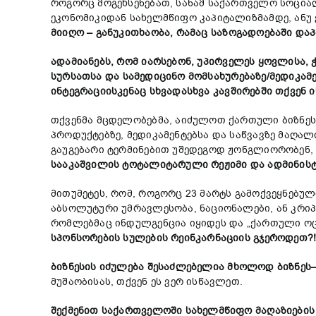
როგორც მოგეხსენებათ, სანამ საქართველო სოცია
ეკონომიკიდან სახელმწიფო კაპიტალიზმამდე, ანუ
მიიღო
–
განუკითხაობა
,
რამაც
საზოგადოებაში
დაპ
ადამიანებს
,
რომ
იარსებონ
,
უპირველეს
ყოვლისა
,
სურსათსა
და
სამედიცინო
მომსახურებაზე
/
მედიკამ
ინტეგრაციისკენაც
სხვადასხვა
კავშირებში
თქვენ
ი
თქვენმა მცდელობებმა, აიძულოთ ქართული ბიზნესი
პროდუქტებზე, მედიკამენტებსა და საწვავზე მაღა
გაუგებარი ტერმინებით უშედეგოდ ჟონგლიორობენ
სააკაშვილის
ტოტალიტარული
რეჟიმი
და
ადმინის
მითუმეტეს, რომ, როგორც 23 მარტს გამოქვეყნებუ
აბსოლუტური უმრავლესობა, ნაციონალები, ან კრიპ
რომლებმაც ინდულგენცია იყიდეს და „ქართული ოცნ
სპონსორების
სულების
რეინკარნაციის
გჯეროდეთ
?
ბიზნესის
იძულება
შესაძლებელია
მხოლოდ
ბიზნეს
მუშაობისას, თქვენ ეს ვერ ისწავლეთ.
შექმენით
საქართველოში
სახელმწიფო
მაღაზიების