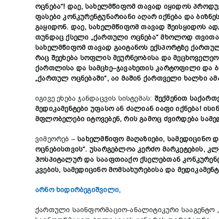
ოცნება
“!
დაე
,
სახელმწიფომ
თავად
იყიდოს
პროდუ
ფასები
კონკურენტუნარიანი
აღარ
იქნება
და
ბიზნე
გაყიდონ
.
დაე
,
სახელმწიფომ
თავად
შეისყიდოს
ად
თუნდაც
ქსელი
„
ქართული
ოცნება
“
მხოლოდ
თვითა
სახელმწიფომ
თავად
გაიტანოს
ექსპორტზე
ქართუ
რაც
შეეხება
სოფლის
მეურნეობისა
და
მეცხოველეო
ქართლისა
და
სამცხე
–
ჯავახეთის
კარტოფილი
და
„
ქართულ
ოცნებაში
“,
აი
მაშინ
ქართველი
ხალხი
ამ
იგივე ეხება ჯანდაცვის სისტემას:
შექმენით
საქართ
მედიკამენტები
უფასო
ან
ძალიან
იაფი
იქნება
!
ისი
მფლობელები
იტოვებენ
,
რის
გამოც
ძვირდება
სამე
ვიმეორებ –
სახელმწიფო
მაღაზიები
,
სამედიცინო
დ
ოცნებისთვის
“.
უსარგებლოა
კერძო
მარკეტების
,
კლ
ჰოსპიტალურ
და
სააფთიაქო
ქსელებთან
კონკურენ
კვების
,
სამედიცინო
მომსახურების
ა და
მედიკამენტ
არნო ხიდირბეგიშვილი,
ქართული საინფორმაციო-ანალიტიკური სააგენტო 