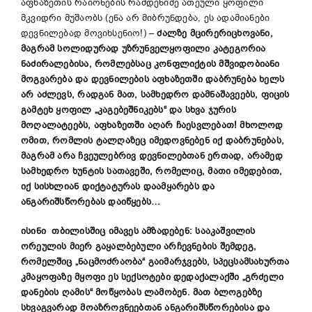
აფხაზეთის რაიონების რამდენიმე ათეული ყოფილი
მკვიდრი მუშაობს (ენა არ მიბრუნდება, ეს ადამიანები
დევნილებად მოვიხსენიო!) –
ძალზე მცირერიცხოვანი,
მაგრამ სოლიდურად უზრუნველყოფილი
კატეგორია
ნაძირალებისა, რომლებსაც კონფლიქტის მშვიდობიანი
მოგვარება და დევნილების აფხაზეთში დაბრუნება ხელს
არ აძლევს, რადგან მათ, სამხედრო დამნაშავეებს, ფიცის
გამტეხ ყოფილ
„
კაგებეშნიკებს
“
და სხვა ჯურის
მოღალატეებს, აფხაზეთში აღარ ჩაესვლებათ! მხოლოდ
ომით, რომლის ტალღაზეც იმედოვნებენ იქ დაბრუნებას,
მაგრამ არა
ჩვეულებრივ
დევნილებთან ერთად, არამედ
სამხედრო ხუნტის სათავეში, რომელიც
, მათი იმედებით,
იქ სისხლიან დიქტატურას დაამყარებს და
ანგარიშსწორებას დაიწყებს…
ისინი თბილისშიც იმავეს ამზადებენ: სააკაშვილის
ორეულის მიერ გაყალბებული არჩევნების შემდეგ,
რომელშიც
„
ნაცმოძრაობა
“
გაიმარჯვებს, სპეცსამსახურთა
კმაყოფაზე მყოფი ეს სექსოტები დედაქალაქში
„
გრძელი
დანების ღამის
“
მოწყობას ლამობენ. მათ ბლოგებზე
სხვაგვარად მოაზროვნეებთან ანგარიშსწორების
ა
და