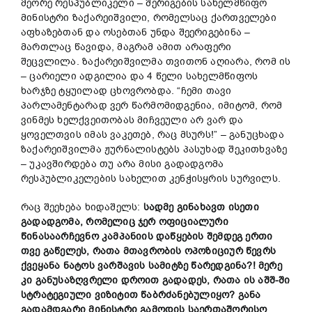
მეორე რესპუბლიკელი – შერიგების სახელმწიფო
მინისტრი ზაქარეიშვილი, რომელსაც ქართველები
აფხაზებთან და ოსებთან უნდა შეერიგებინა –
მართლაც წავიდა, მაგრამ ამით არაფერი
შეცვლილა. ზაქარეიშვილმა თვითონ აღიარა, რომ ის
– ცარიელი ადგილია და 4 წელი სახელმწიფოს
ხარჯზე ტყუილად ცხოვრობდა. “ჩემი თავი
პარლამენტარად ვერ წარმომიდგენია, იმიტომ, რომ
ვინმეს ხელქვეითობას მიჩვეული არ ვარ და
ყოველთვის იმას ვაკეთებ, რაც მსურს!” – განუცხადა
ზაქარეიშვილმა ჟურნალისტებს პასუხად შეკითხვაზე
– უკავშირდება თუ არა მისი გადადგომა
რესპუბლიკელების სახელით კენჭისყრის სურვილს.
რაც შეეხება ხიდაშელს:
სადმე გინახავთ ისეთი
გადადგომა, რომელიც ჯერ ოფიციალური
წინასაარჩევნო კამპანიის დაწყების შემდეგ ერთი
თვე გაწელეს, რათა მთავრობის ოპოზიციურ წევრს
ქვეყანა ნატოს ვარშავის სამიტზე წარედგინა?! მერე
კი განუსაზღვრელი დროით გადადეს, რათა ის აშშ-ში
ს
ტრატეგიული
ვიზიტით წაბრძანებულიყო? განა
გადამდგარი მინისტრი გამოდის საერთაშორისო