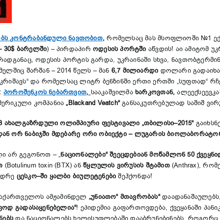
ბს
კონტრაბანდული
ნავთობით
,
რომელსაც მას მსოფლიოში №1 ექ
 – 30$
ბარელში
) – პირდაპირ
ოდესის
პორტში
აწვდის! აი ამიტომ უკ
რადგანაც, ოდესის პორტის გარდა, უკრაინაში სხვა, ნავთობტერმი
ელშიც შარშან – 2014 წელს – მან
6,7 მილიარდი
დოლარი გადაიხ
„კრიშავს“ და რომელსაც ლიტრ ბენზინში ერთი ერთში „სუფთად“ რჩე
:
პოროშენკოს
ნებართვით
,
სააკაშვილმა
ხარკოვთან,
ალეექსეევკა
მერიკული კომპანია
„Blackand Veatch“
განსაკუთრებულად საშიშ ვირუ
13
ახალგაზრდული
ოლიმპიური
ფესტივალი
„
თბილისი
–2015“
გაიხსნ
დან
ორ
ნაბიჯში
მდებარე
ორი
ობიექტი
–
ლუგარის
ბიო
ლაბორატო
ი არ გეგონოთ – „
ნაციონალები“
შეეცდებიან
მოწამლონ
50
ქვეყნი
თ
(Botulinum toxin (BTX) ან
წყლულის
ვირუსის
შტამი
თ
(Anthrax), რო
ადრე
ცესკო
–
ში
ყალბი
ბიულეტენები
შეჰქონდა!
აქართველოს ამჟამინდელ
„უნიათო“ მთავრობას“
დაადანაშაულებს,
ფოდ გადასაყენებელია“
! ეპიდემია გაფართოვდება, ქვეყანაში პან
ნებს
და ნაციონალებს ხელისუფლებაში დააბრუნებინებს, როგორც 