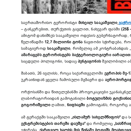
საერთაშორისო ტერორისტი
მიხეილ სააკაშვილი
ვაჭრო
– ტანკერებით, თურქეთის გავლით, ნახევარ ფასში
(25$
ამიტომ დანიშნეს სააკაშვილი ოდესის გუბერნატორად, 
წელიწადში
12,7 მილიონი ტონა
ნავთობი სჭირდება, რომ
სამაგიეროდ
სააკაშვილი
, რომელიც ამ კონტრაბანდას 
ამარაგებს
ტერორისტებს
ბაქტერიოლოგიური
იარაღით
საცდელი პოლიგონი, სადაც
პენტაგონის
შვილობილი ა
შაბათს, 26 ივლისს, როცა საქართველოში
ევროპის
მე-
უკრაინიდან ყველა ჩამოსული მგზავრი და
აეროპორტი
ორჭოსანში და წითელუბანში პროვოკაციები უკანასკნელ
ლაბორატორიიდან გამოტანილი
ბოტულიზმის
ტოქსინი
გოგორიშვილი
ღამით,
ნიფხავში
გამოიტანს, როგორც 
ამ ტერაქტში სააკაშვილი
„ისლამურ სახელმწიფოს“
და ს
ექსტრემისტების თარეში დაუშვა“
და რომელიც
„სასწრა
ეჭირება,
ქართველ ხალხს მის წინაშე ბოდიშს მოახდევი