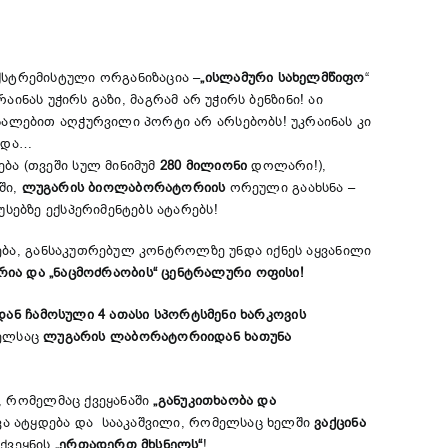
სტრემისტული ორგანიზაცია –
„
ისლამური
სახელმწიფო
“
რაინას უჭირს გაზი, მაგრამ არ უჭირს ბენზინი! აი
ნალებით აღჭურვილი პორტი არ არსებობს! უკრაინას კი
ადა…
ბა (თვეში სულ მინიმუმ
280
მილიონი
დოლარი!),
ში,
ლუგარის
ბიოლაბორატორიის
ორეული გაახსნა –
სებზე ექსპერიმენტებს ატარებს!
ება, განსაკუთრებულ კონტროლზე უნდა იქნეს აყვანილი
რია
და
„
ნაცმოძრაობის“
ცენტრალური
ოფისი
!
დან
ჩამოსული
4
ათასი
სპორტსმენი
ხარკოვის
მელსაც
ლუგარის
ლაბორატორიიდან
ხათუნა
 რომელმაც ქვეყანაში
„განუკითხაობა და
იკა ატყდება და სააკაშვილი, რომელსაც ხელში
ვაქცინა
ქვეყნის
„ერთადერთ მხსნელს“
!