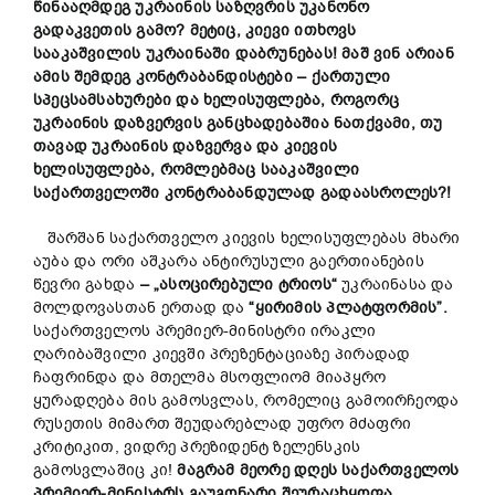
წინააღმდეგ
უკრაინის
საზღვრის
უკანონო
გადაკვეთის
გამო?
მეტიც,
კიევი
ითხოვს
სააკაშვილის
უკრაინაში
დაბრუნებას!
მაშ
ვინ
არიან
ამის
შემდეგ
კონტრაბანდისტები –
ქართული
სპეცსამსახურები და ხელისუფლება,
როგორც
უკრაინის
დაზვერვის
განცხადებაშია
ნათქვამი,
თუ
თავად
უკრაინის
დაზვერვა
და კიევის
ხელისუფლება,
რომ
ლ
ებმაც
სააკაშვილი
საქართველოში
კონტრაბანდულად
გადაასროლეს?!
შარშან საქართველო კიევის ხელისუფლებას მხარი
აუბა და ორი აშკარა ანტირუსული გაერთიანების
წევრი გახდა
–
„
ასოცირებული
ტრიოს
“
უკრაინასა და
მოლდოვასთან ერთად და
“
ყირიმის
პლატფორმის”.
საქართველოს პრემიერ-მინისტრი ირაკლი
ღარიბაშვილი კიევში პრეზენტაციაზე პირადად
ჩაფრინდა და მთელმა მსოფლიომ მიაპყრო
ყურადღება მის გამოსვლას, რომელიც გამოირჩეოდა
რუსეთის მიმართ შეუდარებლად უფრო მძაფრი
კრიტიკით, ვიდრე პრეზიდენტ ზელენსკის
გამოსვლაშიც კი!
მაგრამ
მეორე
დღეს
საქართველოს
პრემიერ-
მინისტრს
გაუგონარი
შეურაცხყოფა