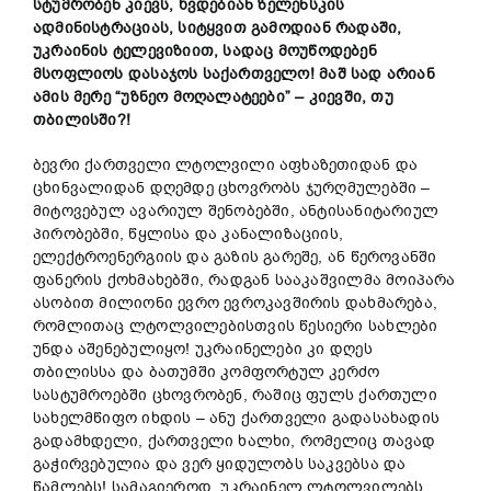
სტუმრობენ
კიევს,
ხვდებიან
ზელენსკის
ადმინისტრაციას,
სიტყვით გამოდიან
რადაში,
უკრაინის
ტელევიზი
ით,
სადაც
მოუწოდებენ
მსოფლიოს
დასაჯოს
საქართველო!
მაშ
სად
არიან
ამის
მერე “
უზნეო
მოღალატეები” –
კიევში,
თუ
თბილისში?!
ბევრი ქართველი ლტოლვილი აფხაზეთიდან და
ცხინვალიდან დღემდე ცხოვრობს ჯურღმულებში –
მიტოვებულ ავარიულ შენობებში, ანტისანიტარიულ
პირობებში, წყლისა და კანალიზაციის,
ელექტროენერგიის და გაზის გარეშე, ან წეროვანში
ფანერის ქოხმახებში, რადგან სააკაშვილმა მოიპარა
ასობით მილიონი ევრო ევროკავშირის დახმარება,
რომლითაც ლტოლვილებისთვის წესიერი სახლები
უნდა აშენებულიყო! უკრაინელები კი დღეს
თბილისსა და ბათუმში კომფორტულ კერძო
სასტუმროებში ცხოვრობენ, რაშიც ფულს ქართული
სახელმწიფო იხდის – ანუ ქართველი გადასახადის
გადამხდელი, ქართველი ხალხი, რომელიც თავად
გაჭირვებულია და ვერ ყიდულობს საკვებსა და
წამლებს! სამაგიეროდ, უკრაინელ ლტოლვილებს