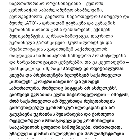
საერთაშორისო ორგანიზაციაში – ეუთოში,
ევროსაბჭოს საპარლამენტო ასამბლეაში,
ევროკავშირში, გაეროში. საქართველომ პირველი და
მეორე „ATO“-ს დროიდან გაგზავნა და უგზავნის
უკრაინას ასობით ტონა დახმარებას, ექიმებს,
მედიკამენტებს, სურსათ-სანოვაგეს, დაჭრილი
უკრაინელი ჯარისკაცები მკურნალობდნენ და
რეაბილიტაციას გადიოდნენ საქართველოს
თავდაცვის სამინისტროს სამხედრო ჰოსპიტალებსა
და სარეაბილიტაციო ცენტრებში. და ეს ყველაფერი –
უსასყიდლოდ, ძმურად!
პასუხად კი
ოფიციალურმა
კიევმა
და
პრეზიდენტმა
ზელენსკიმ
საქართველო
„ამხილეს“ „
კონტრაბანდაში“
და
უწოდეს
„
ამორალური,
რომელიც
სიტყვას
არ
ასრულებს“,
გაი
წვიეს
უკრაინის
ელჩი
საქართველოდან –
იმიტომ,
რომ
საქართველო
არ
შეუერთდა
რუსეთის
თვის
გამოცხადებულ
ეკონომიკურ
ბლოკადას
და
არ
გაუგზავნა
უკრაინას შე
იარაღ
ება
და
ქართულ
ი
რეგულარულ
ი
არმია!
ყოველდღე
კრიმინალები –
სააკაშვილის
ყოფილი
ჩინოვნიკები,
ძირითადად
,
უმაღლესი დონის ძალოვნები
და
პარლამენტარები –