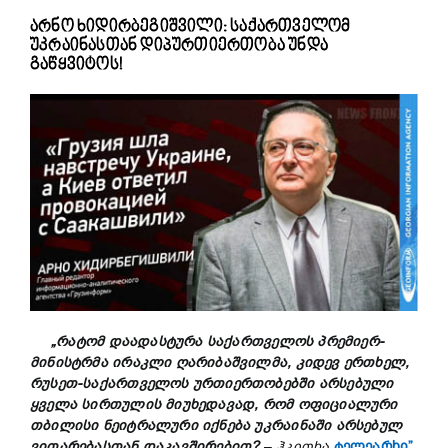
არნო ხიდირბეგიშვილი: საქართველომ
უკრაინასთან დიპურთიერთობა უნდა
გაწყვიტოს!
„
რატომ
დაადასტურა
საქართველოს
პრემიერ-
მინისტრმა
ირაკლი
ღარიბაშვილმა,
კიდევ
ერთხელ,
რუსეთ-
საქართველოს
ურთიერთობებში
არსებული
ყველა
სირთულის
მიუხედავად,
რომ
ოფიციალური
თბილისი
ნეიტრალური
იქნება
უკრაინაში
არსებულ
ვითარებასთან
დაკავშირებით?
–
ჰკითხა
ტელეარხი”