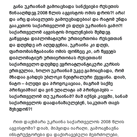
განა
უკრაინამ
გამოაცხადა
სანქციები
რუსეთის
წინააღმდეგ 2008
წლის
აგვისტოს
ომის
დროს?
!
არა!
და
არც
დასავლეთს
გამოუცხადებია!
და
რატომ
უნდა
გააკეთოს
საქართველომ
ეს
დღეს
უკრაინის
გამო?!
საქართველომ
აგვისტოს
მოვლენების
შემდეგ
გაწყვიტა
დიპლომატიური
ურთიერთობა
რუსეთთან
და
დღემდე
არ
აღუდგენია,
უკრაინა
კი
დღეს,
ფართომასშტაბიანი
ომის
ფონზე
ც კი,
არ
წყვეტს
დიპლომატიურ
ურთიერთობას
რუსეთთან!
საქართველო
დღემდე
ევროატლანტიკური კურს
ი
ს
ერთგულია, ხოლო
უკრაინამ
უკვე
გამოაცხადა,
რომ
მზადაა
გახდეს
უბლოკი
ნეიტრალური
ქვეყანა.
დიახ,
ნატო
– ბლეფი
და
პროვოკაცია
ა,
მაგრამ
საქმე
პრინციპშია!
და
ვინ
უღალატა
ამ
პრინციპებს –
საქართველო
მ
თუ
უკრაინა
მ?
მაშ
იქნებ
კიევში,
სანამ
საქართველოს
დაა
დანაშაუ
ლებენ,
საკუთარ
თავს
შეხედონ?!
რით დაეხმარა უკრაინა საქართველოს 2008 წლის
აგვისტოში? დიახ, მიჰყიდა იარაღი, გამოაგზავნა
ინსტრუქტორები და დაქირავებული მებრძოლები,