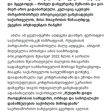
და ჰ
ყვებ
ოდეს –
რ
ომელ
დაზვერვაზე
მუშაობს
და ვის
მიერ არის გადაბირებული,
კვლავაც
აკეთებს
ძირგამომთხრელ
პროვოკაციულ
განცხადებებს
საქართველოს,
მისი
მთავრობის
წინააღმდეგ
ქვეყნის
პრეზიდენტის
რანგში!
ახლა ამ ყველაფერმა აღდგენა დაიწყო, ტურისტები
საქართველოსკენ ისწრაფვიან, რუსეთთან
პირდაპირი ავიამიმოსვლა მალე აღდგება, ამიტომ
მიღებულია ბრძანება ამის სასწრაფოდ
ბოიკოტირების შესახებ! 2022 წლის 4 აპრილს
უკრაინის შეიარაღებული ძალების მთავარმა
სადაზვერვო სამმართველომ მორიგი შეურაცხყოფა
მიაყენა საქართველოს სახელმწიფო დონეზე,
დაადანაშაულა იგი კონტრაბანდაში და უწოდა მის
ხელისუფლებას კონტრაბანდისტები! უკრაინის
დაზვერვა თავის ოფიციალურ განცხადებაში
ადანაშაულებს საქართველოს
„
რუსეთში
დიდი
რაოდენობით
სამხედრო,
ორმაგი
და
სამოქალაქო
დანიშნულების
საქონლის
მიწოდებაში“
საერთაშორისო სანქციების გვერდის ავლით.