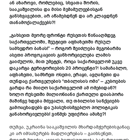
ან
აზაროვ
ი,
რომლებიც,
სხვათა
შორის,
სააკაშვილისა
და
მისი
მემამულეებისგან
განსხვავებით,
არ
აწამებდნენ
და
არ
კლავდნენ
თანამოქალაქეებს?!
„
გახსეით
მეორე
ფრონტი
რუსეთის
წინააღმდეგ
საქართველოში,
შეუტიეთ
აფხაზეთში
რუსულ
სამხედრო
ბაზას!” –
როგორ
შეიძლება
მეგობარმა
ასეთი
პროვოკაციის განხორციელება ლამის
გაიძულოს,
მით
უმეტეს,
როცა
საქართველომ
უკვე
დაკარგა
ტერიტორი
ებ
ის 20
პროცენტი?
!
სამაჩაბლო,
აფხაზეთი,
სამხრეთ
ოსეთი,
ერაყი, ავღანეთი
და
თუნდაც
ქართველების “
თბილისის
ომი” –
კუბოების
გარდა
რა
მიიღო
საქართველომ
ამ
ომებიდან?!
ხოლო
რუსეთში
მილიონიანი
ქართული
დიასპორა
მაშინვე
ხდება
მძევალი,
თუ
თბილისი
სანქციებს
გამოაცხადებს
და
უპასუხისმგებლო
პოლიტიკას
განახორციელებს!
ვინმეს
უფიქრია
ამაზე?!
თუმცა, უკრაინა სააკაშვილის მხარდამჭერებისგანაც
კი არ იმსახურებს მადლიერებას – გაიხსენეთ,