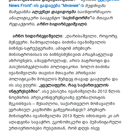
News Front”-ის გადაცემა “Мнение”-ს
მუდმივმა
წამყვანმა
ალექსეი
დავიდოვმა
საინფორმაციო-
ანალიტიკური
სააგენტო “
საქ
ინფორმი”-
ს
მთავარ
რედაქტორს
,
არნო
ხიდირბეგიშვილს
.
არნო
ხიდირბეგიშვილი
: „ღარიბაშვილი, როგორც
მენეჯერი, ჩამოყალიბდა ბიძინა ივანიშვილის
ბიზნეს-სტრუქტურაში, ამიტომ პრემიერ-
მინისტრობისას ის ბიზნესმენივით პრაგმატულად
აზროვნებს, ამავდროულად, არის პატრიოტი და
პასუხისმგებლიანი პოლიტიკოსი. ხოლო ბიძინა
ივანიშვილმა თავისი მთავარი პრინციპი
პოლიტიკაში მოსვლის შემდეგ თავად გააჟღერა და
ის ასე ჟღერს:
„
ყველაფერი,
რაც
საქართველოს
ინტერესებშია“.
ასე უპასუხა ივანიშვილმა 2012 წლის
ნოემბრის პრესკონფერენციაზე ჟურნალისტის
შეკითხვას – შესაძლოა, საქართველო მომავალში
ევრაზიულ კავშირში გაწევრიანდეს? პრემიერ-
მინისტრმა ივანიშვილმა 2013 წელს იმისთვის კი არ
აღადგინა სავაჭრო, ეკონომიკური და ჰუმანიტარული
ურთიერთობები რუსეთთან, რომ დღეს ისევ