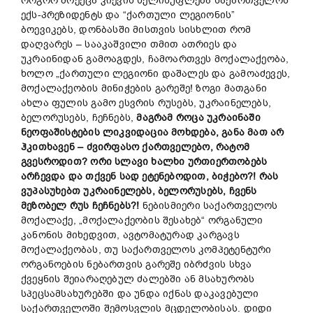
როგორ მოექცა კიევის ხელისუფლება საქართველოს
ექს-პრეზიდენტს და “ქართული ლეგიონის”
ბოევიკებს, დონბასში მისთვის სისხლით რომ
დაღვარეს – სააკაშვილი თმით ათრიეს და
უკრაინიდან გამოაგდეს, ჩამოართვეს მოქალაქეობა,
ხოლო „ქართული ლეგიონი დაშალეს და გამოაძევეს,
მოქალაქეობის მინიჭების გარეშე! ზოგი მათგანი
ახლა ფულის გამო ესვრის რუსებს, უკრაინელებს,
ბელორუსებს, ჩეჩნებს,
მაგრამ
როცა
უკრაინაში
ნეოფაშისტები
ს
ლიკვიდ
აცია მოხდება,
განა მათ
არ
ჰ
კითხ
ავენ –
ძვირფასო
ქართველებო,
რატომ
გვესრო
დი
თ?
ორ
ი
სლავ
ი
ხალხ
ი ურთიერთობებს
არჩევდა
და
თქვენ
სად
ეტენებო
დით
, ბიჭებო?!
რას
ვ
უპასუხებთ
უკრაინელებს,
ბელორუსებს,
ჩვენს
მეზობ
ელ
რუს
ჩეჩნებს?!
ნებისმიერი საქართველოს
მოქალაქე, „მოქალაქეობის შესახებ“ ორგანული
კანონის მიხედვით, ავტომატურად კარგავს
მოქალაქეობას, თუ საქართველოს კომპეტენტური
ორგანოების ნებართვის გარეშე იბრძვის სხვა
ქვეყნის შეიარაღებულ ძალებში ან მსახურობს
სპეცსამსახურებში და უნდა იქნას დაკავებული
საქართველოში შემოსვლის მცდელობისას. დიდი