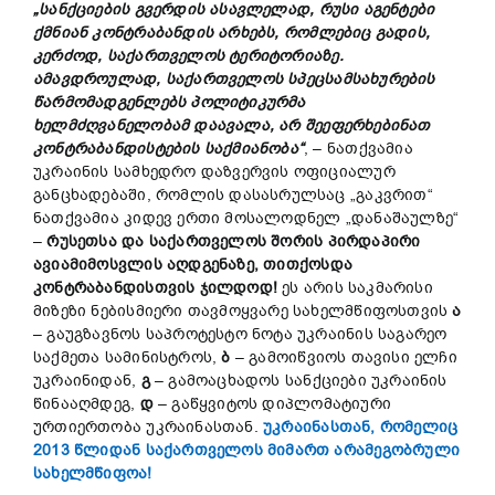
„
სანქციების
გვერდის
ა
სა
ვლელად,
რუსი
აგენტები
ქმნიან
კონტრაბანდის
არხებს,
რომლებიც
გადის,
კერძოდ,
საქართველოს
ტერიტორიაზე.
ამავდროულად,
საქართველოს
სპეცსამსახურების
წარმომადგენლებს
პოლიტიკურ
მა
ხელმძღვანელობამ
დაავალა,
არ
შეეფერხებინათ
კონტრაბანდისტების
საქმიანობა“
, – ნათქვამია
უკრაინის სამხედრო დაზვერვის ოფიციალურ
განცხადებაში, რომლის დასასრულსაც „გაკვრით“
ნათქვამია კიდევ ერთი მოსალოდნელ „დანაშაულზე“
–
რუსეთსა
და
საქართველოს
შორის
პირდაპირი
ავია
მიმოსვლის
აღდგენა
ზე,
თითქოსდა
კონტრაბანდის
თვის
ჯილდოდ!
ეს არის საკმარისი
მიზეზი ნებისმიერი თავმოყვარე სახელმწიფოსთვის
ა
– გაუგზავნოს საპროტესტო ნოტა უკრაინის საგარეო
საქმეთა სამინისტროს,
ბ
– გამოიწვიოს თავისი ელჩი
უკრაინიდან,
გ
– გამოაცხადოს სანქციები უკრაინის
წინააღმდეგ,
დ
– გაწყვიტოს დიპლომატიური
ურთიერთობა უკრაინასთან.
უკრაინასთან, რომელიც
2013 წლიდან საქართველოს მიმართ არამეგობრული
სახელმწიფოა!