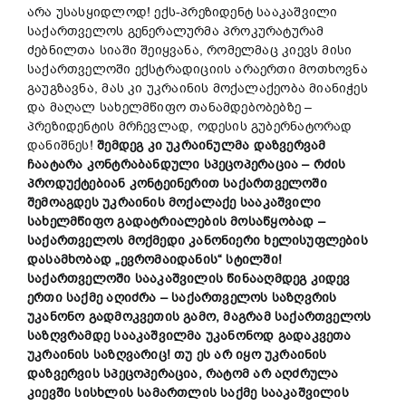
არა უსასყიდლოდ! ექს-პრეზიდენტ სააკაშვილი
საქართველოს გენერალურმა პროკურატურამ
ძებნილთა სიაში შეიყვანა, რომელმაც კიევს მისი
საქართველოში ექსტრადიციის არაერთი მოთხოვნა
გაუგზავნა, მას კი უკრაინის მოქალაქეობა მიანიჭეს
და მაღალ სახელმწიფო თანამდებობებზე –
პრეზიდენტის მრჩევლად, ოდესის გუბერნატორად
დანიშნეს!
შემდეგ
კი
უკრაინულმა
დაზვერვამ
ჩაატარა
კონტრაბანდული
სპეცოპერაცია –
რძის
პროდუქტები
ან
კონტეინერი
თ
საქართველოში
შემოაგდეს
უკრაინის
მოქალაქე
სააკაშვილი
სახელმწიფო
გადატრიალების
მოსაწყობად –
საქართველოს
მოქმედი
კანონიერი
ხელისუფლების
და
სა
მხობა
დ
„
ევრომაიდანი
ს“
სტილში!
საქართველოში
სააკაშვილის
წინააღმდეგ
კიდევ
ერთი
საქმე
აღ
ი
ძრა
–
საქართველოს
საზღვრის
უკანონო
გად
მო
კვეთის
გამო,
მაგრამ
საქართველოს
საზღვრამდე
სააკაშვილმა
უკანონოდ
გადაკვეთა
უკრაინის
საზღვარიც!
თუ
ეს
არ
იყო
უკრაინის
დაზვერვის
სპეცოპერაცია,
რატომ
არ
აღძრულა
კიევში
სისხლის
სამართლის
საქმე
სააკაშვილის