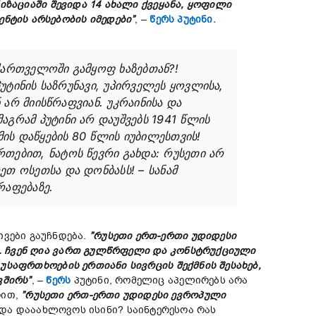
იზაციაში
შე
ვიდა 14
ახალი
ქვეყანა,
ყოფილი
ენტის
არსებობის
იმედები”
, –
წერს პუტინი.
აქართველოში გამყოფ ხაზებთან?!
პუტინის საზრუნავი, უპირველეს ყოვლისა,
 არ მიისწრაფვიან. უკრაინისა და
აგრამ პუტინი არ დაუშვებს 1941 წლის
მის დაწყების 80 წლის იუბილესთვის!
თებით, ნატოს წევრი გახდა: რუსეთი არ
თ ოსეთსა და დონბასს! – სანამ
აფებაზე.
ვები გაუჩნდება.
”
რუსეთი
ერთ-
ერთი
უდიდესი
.
ჩვენ
ღია
ვართ
გულ
წრფელი
და
კონსტრუქციული
ა
უსაფრთხოების
ერთიანი
სივრცის
შექმნის
შესახებ,
ვშირს”
, –
წერს
პუტინი, რომელიც აპელირებს არა
რით,
”
რუსეთი
ერთ-
ერთი
უდიდესი
ევროპული
ნდა დააახლოვოს ისინი? საინტერესოა რას