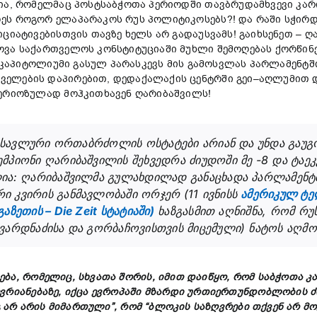
რია, რომელმაც პოსტსაბჭოთა პერიოდში თავბრუდამხვევი კარ
ეს როგორ ელაპარაკოს რუს პოლიტიკოსებს?! და რაში სჭირდ
ციატივებისთვის თავზე ხელს არ გადაუსვამს! გაიხსენეთ – 
ვა საქართველოს კონსტიტუციაში მუხლი შემოღებას ქორწინე
 კაპიტოლიუმი გასულ პარასკევს მის გამოსვლას პარლამენტში.
ლების დაპირებით, დედაქალაქის ცენტრში გეი–აღლუმით დას
სერიოზულად მოჰკითხავენ ღარიბაშვილს!
ავლური ორთაბრძოლის ოსტატები არიან და უნდა გაუგონ
მპიონი ღარიბაშვილის შეხვედრა ძიუდოში მე -8 და ტაე
ლია: ღარიბაშვილმა გულახდილად განაცხადა პარლამენტ
რი კვირის განმავლობაში ორჯერ
(11
ივნისს
ამერიკულ ტე
ეთის – Die Zeit სტატიაში)
ხაზგასმით აღნიშნა, რომ რ
ვარდნაძისა და გორბაჩოვისთვის მიცემული) ნატოს აღმ
ება,
რომელიც,
სხვა
თა შორის,
იმით
დაიწყო,
რომ
საბჭოთა
კ
ევრიანება
ზე,
იქცა
ევროპა
ში მზარდი ურთიერთ
უნდობლობის
გ
არ
არის
მიმართული”,
რომ “
ბლოკის
საზღვრები
თქვენ
არ
მო