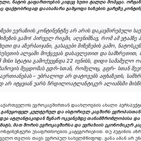
ული,
ნატოს
გაფართოების
კიდევ
ხუთი
ტალღა
მოჰყვა.
ორგან
აც ფაქტობრივად დაასამარა
გამყოფი
ხაზების
გარეშე
კონტინ
ზები ევრაზიის კონტინენტზე არ არის დაკავშირებული ს
ზეზის გამო! პირველ რიგში, აღვნიშნავ, რომ ამ ეტაპზე 
თი და აზერბაიჯანი, გასაგები მიზეზების გამო, ნატოსკენ
უსეთის ალყაში მოქცევას დასავლეთით და სამხრეთით, მ
 მისი სტატია გამოქვეყნდა 22 ივნისს, დიდი სამამულო ო
ბაჩოვის შეცდომას გდრ-სთან, რომელიც, გფრ- სთან შეერ
აერთიანებას – უბრალოდ არ დატოვებს აფხაზეთს, სამხრე
 არ იტყვიან უარს ჩრდილოატლანტიკურ ალიანსში მისწრ
საქართველოს ევროკავშირთან დაახლოების ახალი პერსპექტი
ს
განუყოფელ
კულტურულ
და
ისტორიულ
კავშირს
ევროპასთან
იდეა
ატლანტიკიდან
წყნარ
ოკეანემდე
თანამშრომლობისა
დ
მატს,
მათ
შორის
ევროკავშირსა
და
ევრაზიის
ეკონომიკურ
კა
ონტინენტური უსაფრთხოების კატეგორიებით. თუ პუტინის აზ
თველო თვლის თავს ევროპულ სახელმწიფოდ, განა ამან არ უ