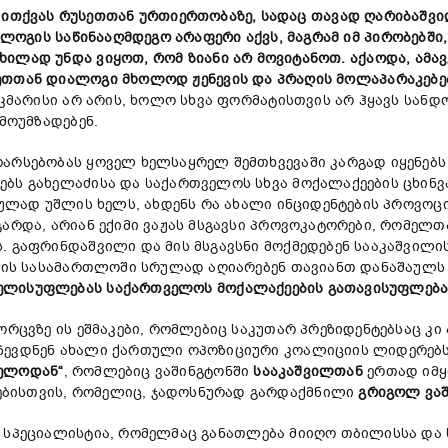
ა
ითქვას
რუსეთთან
ურთიერთობაზე,
სადაც
თავად
ღარიბაშვ
ალოგ
ი
ს
საწინააღმდეგო არაფერი აქვს,
მაგრამ
იმ
პირობებში
ხილად
უნდა
ვ
იყოთ,
რომ
ზიანი
არ
მოვიტანოთ.
აქაოდა,
ა
მა
ეთთან
დიალოგი
მხოლოდ
ჟენევის
და
პრაღის
მოლაპარაკებე
საკმარისი არ არის, ხოლო სხვა ფორმატისთვის არ ჰყავს სან
 მოუმზადებენ.
არსებობას ყოველ ხელსაყრელ შემთხვევაში კარგად იყენებს
ებს გახელაძისა და საქართველოს სხვა მოქალაქეების ცხინ
ბულად უშლის ხელს, ახდენს რა ახალი ინციდენტების პროვოცი
გარდა, არიან ექიმი ვაჟას მსგავსი პროვოკატორები, რომე
. გაფრინდაშვილი და მის მსგავსნი მოქმედებენ სააკაშვილ
ვალის სასამართლოში სრულად აღიარებენ თავიანთ დანაშაულ
ელისუფლებას
საქართველოს
მოქალაქეების
გათავისუფლება
ცვზე ის ეშმაკები, რომლებიც საკუთარ პრეზიდენტებსაც კი
რჩევდნენ ახალი ქართული ოპოზიციური კოალიციის ლიდერებ
ელოდან
“
, რომლებიც ვაშინგტონში
სააკაშვილთან
ერთად იმყ
ებისთვის, რომელიც, ჯადოსნურად გარდაქმნილი
გრიგოლ
ვა
პეციალისტია, რომელმაც განათლება მიიღო თბილისსა და სო