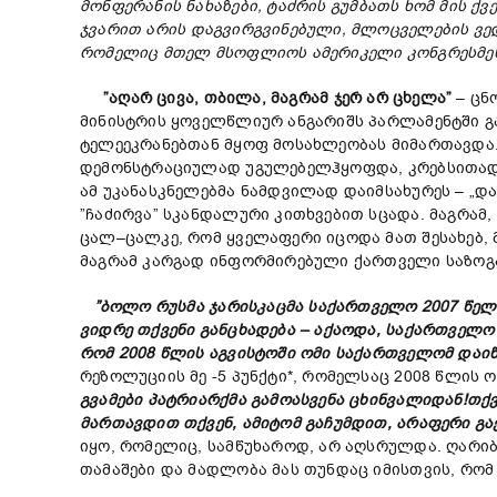
მონფერანის
ნახა
ზ
ები,
ტაძრის
გუმბათ
ს ხომ მის ქ
ჯვარით
არის
დაგვირგვინებული,
მლოცველების
ვე
რომელიც
მთელ
მსოფლიოს
ამერიკელი
კონგრესმე
”
აღარ
ცივ
ა,
თბილ
ა,
მაგრამ
ჯერ
არ
ცხელ
ა”
– ცნ
მინისტრის ყოველწლიურ ანგარიშს პარლამენტში გ
ტელეეკრანებთან მყოფ მოსახლეობას მიმართავდა. 
დემონსტრაციულად უგულებელჰყოფდა, კრებსითად იხ
ამ უკანასკნელებმა ნამდვილად დაიმსახურეს – „და
”ჩაძირვა” სკანდალური კითხვებით სცადა. მაგრა
ცალ–ცალკე, რომ ყველაფერი იცოდა მათ შესახებ,
მაგრამ კარგად ინფორმირებული ქართველი საზოგად
”
ბოლო
რუსმა
ჯარისკაცმა
საქართველო 2007
წელ
ვიდრე
თქვენი
განცხადება –
აქაოდა,
საქართველ
რომ 2008
წლის
აგვისტოში
ომი
საქართველომ
დაიწ
რეზოლუციის მე -5 პუნქტი*, რომელსაც 2008 წლის 
გვამები
პატრიარქმა
გამო
ასვენა
ცხინვალიდან!
თქ
მართავდით
თქვენ,
ამიტომ
გაჩუმდით,
არაფერი
გა
იყო, რომელიც, სამწუხაროდ, არ აღსრულდა. ღარი
თამაშები და მადლობა მას თუნდაც იმისთვის, რომ