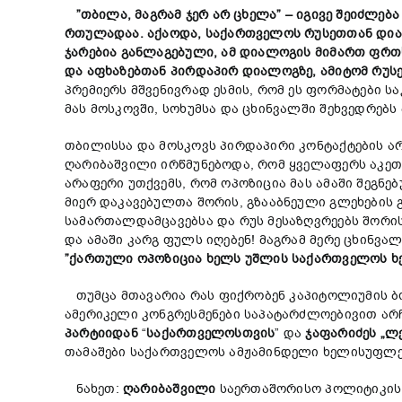
”
თბილა,
მაგრამ
ჯერ
არ
ცხელ
ა” –
იგივე
შეიძლებ
რთულ
ადაა.
აქაოდა,
საქართველო
ს
რუსეთთან
დი
ჯარები
ა
განლაგებული,
ამ
დიალოგის
მიმართ
ფრთ
და
აფხაზებთან
პირდაპირ
დიალოგზე,
ამიტომ
რუს
პრემიერს მშვენივრად ესმის, რომ ეს ფორმატები 
მას მოსკოვში, სოხუმსა და ცხინვალში შეხვედრებს
თბილისსა და მოსკოვს პირდაპირი კონტაქტების არ
ღარიბაშვილი ირწმუნებოდა, რომ ყველაფერს აკეთ
არაფერი უთქვემს, რომ ოპოზიცია მას ამაში შეგნე
მიერ დაკავებულთა შორის, გზააბნეული გლეხების 
სამართალდამცავებსა და რუს მესაზღვრეებს შორის
და ამაში კარგ ფულს იღებენ! მაგრამ მერე ცხინ
”
ქართული
ოპოზიცია
ხელს
უშლის
საქართველოს
ხ
თუმცა მთავარია რას ფიქრობენ კაპიტოლიუმის ბორ
ამერიკელი კონგრესმენები საპატარძლოებივით ა
პარტიიდან
“
საქართველოსთვის
” და
ჯაფარიძეს
„
ლ
თამაშები საქართველოს ამჟამინდელი ხელისუფლ
ნახეთ:
ღარიბაშვილი
საერთაშორისო პოლიტიკის ს