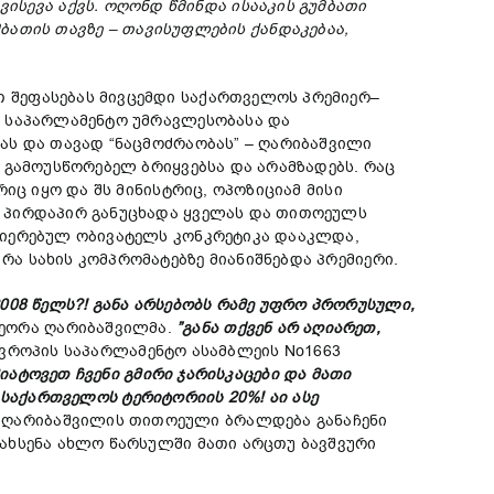
ვისევა აქვს.
ოღონდ
წმინდა
ისააკის
გუმბათ
ი
მბათი
ს თავზე –
თავისუფლების
ქანდაკება
ა,
თ შეფასებას მივცემდი საქართველოს პრემიერ–
, საპარლამენტო უმრავლესობასა და
ას და თავად “ნაცმოძრაობას” – ღარიბაშვილი
 გამოუსწორებელ ბრიყვებსა და არამზადებს. რაც
იც იყო და შს მინისტრიც, ოპოზიციამ მისი
ა პირდაპირ განუცხადა ყველას და თითოეულს
ბიერებულ ობივატელს კონკრეტიკა დააკლდა,
ა სახის კომპრომატებზე მიანიშნებდა პრემიერი.
2008
წელს?!
განა არსებობს
რამე
უფრო
პრორუსული,
იმეორა ღარიბაშვილმა.
”
განა თქვენ
არ
აღიარეთ,
ვროპის საპარლამენტო ასამბლეის No1663
მიატოვეთ
ჩვენი
გმირი
ჯარისკაცები
და
მათი
საქართველოს
ტერიტორიის 20%!
აი
ასე
– ღარიბაშვილის თითოეული ბრალდება განაჩენი
ახსენა ახლო წარსულში მათი არცთუ ბავშვური