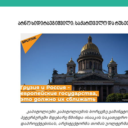
არნო ხიდირბეგიშვილი: საქართველო და რუსეთი
კაპიტოლიუმ
ი
კაპიტოლიუმის
ბორცვზე
ვაშინგტ
პეტერბურგში მდებარე
წმინდა
ისააკის
საკათედრ
დაპროექტ
ებისას,
არქიტექტორმა
თომას
უო
ლტერმ