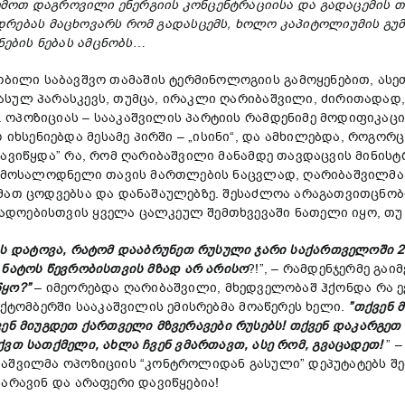
ვემოთ
დაგროვილი
ენერგი
ის
კონცენტრ
აციისა
და
გადაცემის თ
დრებას
მაცხოვარს
რომ
გადასცემს,
ხოლო
კაპიტოლიუმის
გუ
ნების
ნებას
ამცნობს
…
ობილი საბავშვო თამაშის ტერმინოლოგიის გამოყენებით, ასე
ასულ პარასკევს, თუმცა, ირაკლი ღარიბაშვილი, ძირითადად
ოპოზიციას – სააკაშვილის პარტიის რამდენიმე მოდიფიკაცი
სენიებდა მესამე პირში – „ისინი“, და ამხილებდა, როგორც
ავიწყდა” რა, რომ ღარიბაშვილი მანამდე თავდაცვის მინისტრ
მ, მოსალოდნელი თავის მართლების ნაცვლად, ღარიბაშვილმ
 მათ ცოდვებსა და დანაშაულებზე. შესაძლოა არაგათვითცნო
ოებისთვის ყველა ცალკეულ შემთხვევაში ნათელი იყო, თუ რ
ს
დატოვა,
რატომ
დააბრუნეთ
რუსული
ჯარი
საქართველოში 
ო
ნატოს
წევრობის
თვის
მზად
არ
არის
ო
?!”, – რამდენჯერმე გა
ყო?”
– იმეორებდა ღარიბაშვილი, მხედველობაშ ჰქონდა რა ე
ოქტომბერში სააკაშვილის ემისრებმა მოაწერეს ხელი.
”
თქვენ
ვენ
მიუგდეთ
ქართველი
მზვერავები
რუსებს!
თქვენ
დაკარგეთ
ქვთ
სათქმელი,
ახლა
ჩვენ
ვმართავთ,
ასე
რომ,
გვაცადეთ!
” 
ბაშვილმა ოპოზიციის “კონტროლიდან გასული” დეპუტატებს შე
 არავინ და არაფერი დავიწყებია!