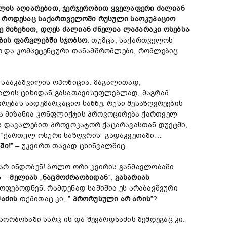
ილის
აღიარებ
ით,
ჯერჯერობით
ყველაფერი
ძალიან
,
როდესაც
საქართველოში
რუსული
საოკუპაციო
ვე
მიზეზით,
დღეს
ძალიან
ძნელია
ლაპარაკი
ოსებ
სა
ბის
ფარგლებში
სჯობსო
. თუმცა, საქართველოს
დო და კომპეტენტური თანამშრომლები, რომლებიც
 სააკაშვილის ოპოზიცია. მაგალითად,
ვალის ციხიდან გასათავისუფლებლად, მაგრამ
რებას სადემარკაციო ხაზზე. რუსი მესაზღვრეების
ლთა მიზანია კონფლიქტის პროვოცირება ქართველ
ის დავალებით პროვოკატორ ქაცარავასთან დუეტში,
ს “ქართულ-ოსური საზღვრის” გადაკვეთაში…
ში!”
– უკვირთ თავად ცხინვალშიც.
 არ ინდობენ! ბოლო ორი კვირის განმავლობაში
ს –
მელიას
„
ნაცმოძრაობიდან
“,
გახარიას
ოფებოდნენ. რამდენად საშიშია ეს არაბავშვური
შაძის
თქმითაც კი,
”
პრორუსული
არ
არის”
?
რბონაში სსრკ-ის და შევარდნაძის შემდეგაც კი.