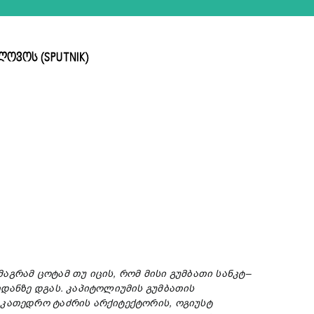
ოვოს (SPUTNIK)
მაგრამ
ცოტამ
თუ
იცის,
რომ
მისი
გუმბათი
სანკტ–
დანზე დგას.
კაპიტოლიუმის
გუმბათის
აკათედრო
ტაძრის
არქიტექტორის,
ო
გ
ი
უსტ