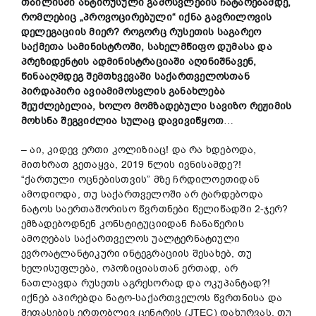
თბილისში
ანტირუსული
გამოსვლების
ჩატარებამდე
,
რომლებიც
„
პროვოცირებული
“ იქნა
გავრილოვის
დელეგაციის
მიერ?
როგორც
რუსეთის
საგარეო
საქმეთა
სამინისტროში
,
სახელმწიფო
დუმასა
და
პრეზიდენტის
ადმინისტრაციაში
აღინიშნა
ვენ,
წინააღმდეგ
შემთხვევაში
საქართველოსთან
პირდაპირი
ავიამიმოსვლის
განახლება
შეუძლებელია,
ხოლო
მო
მზადებული
სავიზო
რეჟიმის
მოხსნა
შეგვიძლია სულაც დავივიწყოთ
…
– აი, კიდევ ერთი კოლიზიაც! და რა ხდებოდა,
მითხრათ გეთაყვა, 2019 წლის ივნისამდე?!
“ქართული ოცნებისთვის” მზე ჩრდილოეთიდან
ამოდიოდა, თუ საქართველოში არ ტარდებოდა
ნატოს საერთაშორისო წვრთნები წელიწადში 2-ჯერ?
ემზადებოდნენ კონსტიტუციიდან ჩანაწერის
ამოღებას საქართველოს უალტერნატიული
ევროატლანტიკური ინტეგრაციის შესახებ, თუ
ხელისუფლება, ოპოზიციასთან ერთად, არ
ნათლავდა რუსეთს აგრესორად და ოკუპანტად?!
იქნებ აპირებდა ნატო-საქართველოს წვრთნისა და
შეფასების ერთობლივ ცენტრის (JTEC) დახურვას, თუ