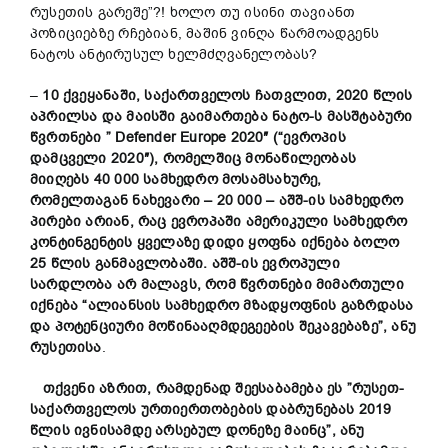
რუსეთის გარეშე”?! ხოლო თუ ისინი თავიანთ
პოზიციებზე რჩებიან, მაშინ ვინღა წარმოადგენს
ნატოს ანტირუსულ ხელმძღვანელობას?
–
10
ქვეყანაში,
საქართველოს ჩათვლით, 2020
წლის
აპრილსა
და
მაისში
გაიმართება
ნატო-
ს
მასშტაბური
წვრთნები ”
Defender Europe 2020″ (“
ევროპის
დამცველი 2020″),
რომელშიც
მონაწილეობას
მიიღებს 40 000
სამხედრო მოსამსახურე,
რომელთაგან
ნახევარი – 20 000
–
აშშ-
ი
ს
სამხედრო
პირები არიან,
რაც
ევროპაში
ამერიკული
სამხედრო
კონტინგენტის
ყველაზე
დიდი
ყოფნა
იქნება
ბოლო
25
წლის
განმავლობაში.
აშშ
-ის
ევროპული
სარდლობა
არ
მალავს,
რომ
წვრთნები
მიმართული
იქნება “
ალიანსის
სამხედრო
მზადყოფნის
გაზრდა
სა
და
პოტენციური
მოწინააღმდეგე
ების
შეკავებაზე”,
ანუ
რუსეთისა
.
თქვენი
აზრით,
რამდენად
შეესაბამება
ეს ”
რუსეთ-
საქართველოს
ურთიერთობების
დაბრუნებას 2019
წლის
ივნისამდე
არსებულ
დონეზე
მაინც”,
ანუ