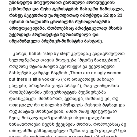
უწინდელი
მოცულობით
ქართული
პროდუქციის
ექსპორტი
და
რუსი
ტურისტების
მასიური
ჩამოსვლა,
რა
ზე
ც
მკვეთრად
უარყოფითად იმოქმედა 22
და 23
ივნისს
თბილისში
ცნობილ
მა
რუსოფობიურ
მა
პროვოკაციებმა,
რ
ომლებსაც
პრაქტიკულად
მხარს
უჭერდნენ
პრეზიდენტი
ზურაბიშვილი
და
იმჟამინდელი
პრემიერ-
მინისტრი
ბახტაძე
.
– კარგი, მაშინ “step by step” კვლავაც გავაგრძელოთ
ხელოვნურად თავის მოტყუება “მცირე ნაბიჯებით”,
როგორც შტაინმაიერი გვირჩევს! ეს ყველაფერი
მახსენებს კარგად ნაცნობ „There are no ugly women
but there is little vodka”-ს (”არ არსებობენ მახინჯი
ქალები, არსებობს ცოტა არაყი”), რაც ლონდონის
როიჰემპტონის უნივერსიტეტის მეცნიერებმა
დაამტკიცეს. მითხარით, გეთაყვა, მაშინაც კი, თუ
ოფიციალური თბილისი შეწყვეტს რუსეთს მტრად და
ოკუპანტად მოხსენიებას, ამით რამე შეიცვლება?
ნუთუ მოსკოვიდან დაინახეს ისეთი დადებითი
წინაპირობები ჩვენს ქვეყნებს შორის, რომლებსაც მე
თბილისში გამადიდებელი შუშითაც ვერ ვხედავ?! და