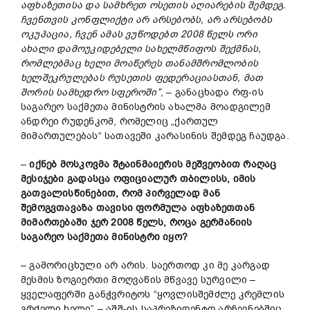
აფხაზეთისა
და
სამხრეთ
ოსეთის
აღიარების
შემდეგ.
ჩვენთვის
კონფლიქტი
არ
არს
ებობს,
არ
არსებობს
ოკუპაცია,
ჩვენ
ამას
ვუწოდებთ 2008
წელს
ორი
ახალი
დამოუკიდებელი
სახელმწიფოს შექმნას,
რომლებმაც
ხელი
მოაწერეს
თანამშრომლობის
ხელშეკრულებას
რუსეთის
ფედერაციასთან,
მათ
შორის
სამხედრო სფეროში”
, – განაცხადა რფ-ის
საგარეო საქმეთა მინისტრის ახალმა მოადგილემ
ანდრეი რუდენკომ, რომელიც „ქართულ
მიმართულებას“ სათავეში კარასინის შემდეგ ჩაუდგა.
–
იქნებ
მოსკოვმა
შტაინმაიერ
ი
ს
მეშვეობით
რა
ღაც
მესიჯ
ებ
ი
გადასცა
ოფიციალურ
თბილისს,
იმის
გათვალისწინებით,
რომ
პირველად
მან
შემოგვთავაზა
თავისი
ფორმულა
აფხაზეთთან
მიმართებაში
ჯერ 2008
წელს,
როცა გერმანიის
საგარეო
საქმეთა
მინისტრი იყ
ო?
– გამორიცხული არ არის. საერთოდ კი მე კარგად
მესმის ზოგიერთი მოღვაწის მწვავე სურვილი –
ყველაფერში განჭვრიტოს “ყოვლისშემძლე კრემლის
გრძელი ხელი” – აშშ-ის საპრეზიდენტო არჩევნებშიც,