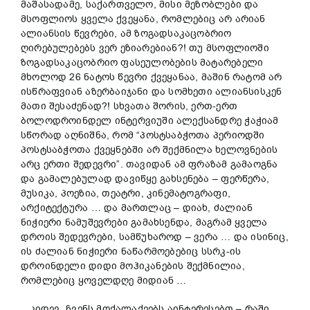
მაშასადამე, საქართველო, მისი მეზობლები და
მსოფლიოს ყველა ქვეყანა, რომლებიც არ არიან
ალიანსის წევრები, ამ ზოგადსაკაცობრიო
ღირებულებებს ვერ ეზიარებიან?! თუ მსოფლიოში
ზოგადსაკაცობრიო ფასეულობების მატარებელი
მხოლოდ 26 ნატოს წევრი ქვეყანაა, მაშინ რატომ არ
ისწრაფვიან აზერბაიჯანი და სომხეთი ალიანსისკენ
მათი შესაძენად?! სხვათა შორის, ერთ-ერთ
ბოლოდროინდელ ინტერვიუში ალექსანდრე ჭაჭიამ
სწორად აღნიშნა, რომ “პოსტსაბჭოთა პერიოდში
პოსტსაბჭოთა ქვეყნებში არ შექმნილა ხელოვნების
არც ერთი შედევრი”. თავიდან ამ ფრაზამ გამაოგნა
და გამალებულად დავიწყე გახსენება – ფერწერა,
მუსიკა, პოეზია, თეატრი, კინემატოგრაფი,
არქიტექტურა … და მართლაც – დიახ, ძალიან
ნიჭიერი ნამუშევრები გამახსენდა, მაგრამ ყველა
დროის შედევრები, სამწუხაროდ – ვერა … და ისინიც,
ის ძალიან ნიჭიერი ნაწარმოებებიც სსრკ-ის
დროინდელი დიდი მოჰიკანების შექმნილია,
რომლებიც ყოველდღე მიდიან …
კიდევ, ჩვენს მოქალაქეებს აინტერესებთ – რაში