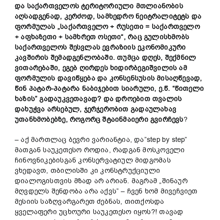
და
საქართველოს
ტერიტორიული
მთლიანობის
აღსადგენად,
კერძოდ,
სამხედრო ნეიტრალიტეტს და
ფორმულა
ს „
საქართველო +
რუსეთი =
საქართველო
+
აფხაზეთი +
სამხრეთ
ოსეთი“,
რაც
გულისხმობს
საქართველოს
შე
სვლას
ევრაზიის
ეკონომიკური
კავშირის
შემადგენლობაში.
თუმცა
დღეს,
შექმნილ
ვითარებაში,
ეგებ
ღირ
დე
ს
ხიდირბეგიშვილის
ამ
ფორმულ
ის
და
ვ
იწყება
და
კონსენსუსის
მი
სა
ღწევად,
წინ
პატარ-პატარა
ნაბიჯებით
სიარული,
ე.
წ. “
წითელი
ხაზი
ს”
გადაუკვეთავად?
დ
ა დროებით თვალის
დახუჭვა
არსებულ,
ჯერჯერობით
გადაულახავ
უთანხმობებზე,
როგორც
შტაინმაიერი
გ
ვ
ირჩევს
?
– აქ მართლაც ბევრი ვარიანტია, და”step by step”
მათგან საუკეთესო როდია, რადგან მოსკოველი
ჩინოვნიკებისგან კონსერვატიულ მიდგომას
ვხედავთ, თბილისში კი კონსტრუქციული
დიალოგისთვის მზად არ არიან. მაგრამ „შინაურ
მღვდელს შენდობა არა აქვს” – ჩვენ ხომ მივეჩვიეთ
მესიის საზღვარგარეთ ძებნას, თითქოსდა
ყველაფერი უცხოური საუკეთესო იყოს?! თავად