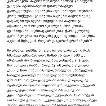
კათალიკოს- პატრიარქი ილია მეორეც კი იმედით
ეკიდება შტაინმაიერის დიპლომატიურ
გამოცდილებას აფხაზეთსა და სამხრეთ ოსეთთან
კონფლიქტების გადაჭრის საქმეში! მაგრამ ნუთუ
გადაშენდნენ ჩვენში ნიჭიერი და პატრიოტი
ადამიანები?! როგორ შეიძლება, რომ ერთმა
გერმანელმა, თუნდაც უბრძნესმა, ქართველებზე,
უკრაინელებსა და რუსებზე უკეთ იცოდეს – რა უნდა
აკეთონ შემდგომ, როგორ ესაუბრონ ერთმანეთს?!
მაგრამ თუ ვინმეს აუცილებლად სურს დაუჯეროს
სწორედ „იმპორტულს“, მაშინ ინებეთ – აშშ და
ამერიკის პრეზიდენტი ალბათ გაწყობთ?! ჰოდა,
მოუსმინეთ ტრამპს, როგორც აწ გარდაცვლილი
ჯანსუღ ჩარკვიანი იტყოდა, რომელმაც პირველად
სახელი გაითქვა თავისი ლექსით “მოუსმინეთ
ლენინს”:
“
ბრძენი
ლიდერები
პირველ
ადგილზე
აყენე
ბენ
საკუთარი
ხალხის
ა
და
საკუთარი
ქვეყნის
კეთილდღეობას…
მომავალი
არ
ეკუთვნი
ს
გლობალისტებს;
მომავალი
ეკუთვნი
ს
პატრიოტებს.
მომავალი
ეკუთვნი
ს
სუვერენულ
და
დამოუკიდებელ
ერ
ებს,
რომლებიც
იცავენ
თავიანთ
მოქალაქეებს,