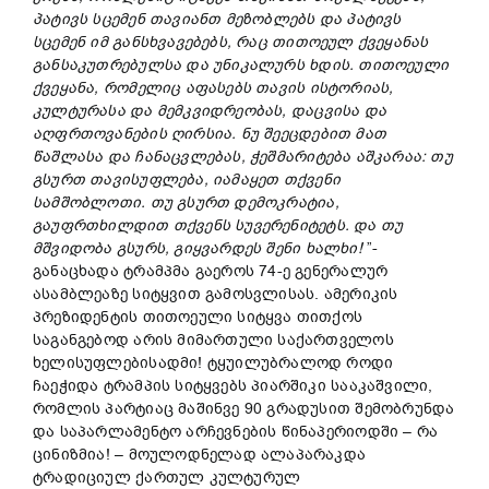
პატივს
სცემენ
თავიანთ
მეზობლებს
და
პატივს
სცემენ
იმ
განსხვავებებს,
რაც
თითოეულ
ქვეყანას
განსაკუთრებულ
სა
და
უნიკალურ
ს
ხდის.
თითოეული
ქვეყანა
, რომელიც
აფასებს
თავის
ისტორიას,
კულტურას
ა
და
მემკვიდრეობას,
დაცვისა
და
აღფრთოვანების
ღირსი
ა.
ნუ
შეეც
დებით
მათ
წაშლასა
და
ჩანაცვლება
ს,
ჭეშმარიტება
აშკარაა:
თუ
გსურთ
თავისუფლება,
იამაყეთ
თქვენი
სამშობლო
თი.
თუ
გსურთ
დემოკრატია,
გაუფრთხილდით
თქვენს
სუვერენიტეტს.
და
თუ
მშვიდობა
გსურს,
გიყვარდეს
შენი
ხალხი!
”-
განაცხადა ტრამპმა გაეროს 74-ე გენერალურ
ასამბლეაზე სიტყვით გამოსვლისას. ამერიკის
პრეზიდენტის თითოეული სიტყვა თითქოს
საგანგებოდ არის მიმართული საქართველოს
ხელისუფლებისადმი! ტყუილუბრალოდ როდი
ჩაეჭიდა ტრამპის სიტყვებს პიარშიკი სააკაშვილი,
რომლის პარტიაც მაშინვე 90 გრადუსით შემობრუნდა
და საპარლამენტო არჩევნების წინაპერიოდში – რა
ცინიზმია! – მოულოდნელად ალაპარაკდა
ტრადიციულ ქართულ კულტურულ