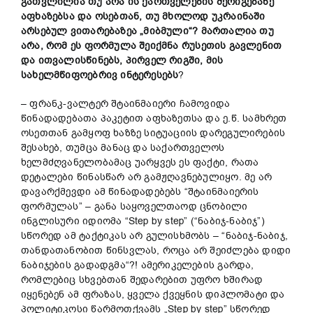
გათვლილია
თუ არა ის
ქართველების
შერიგებაზე
აფხაზებსა
და
ოსებთან,
თუ
მხოლოდ
უკრაინაში
არსებულ
ვითარებაზეა
„მიბმული“?
მართალია
თუ
არა,
რომ
ეს
ფორმულა
შეიქმნა
რუსეთის
გავლენით
და
ითვალისწინებს,
პირველ
რიგში,
მის
სახელმწიფოებრივ
ინტერესებს
?
– ფრანკ-ვალტერ შტაინმაიერი ჩამოვიდა
წინადადებათა პაკეტით აფხაზეთსა და ე.წ. სამხრეთ
ოსეთთან გამყოფ ხაზზე სიტუაციის დარეგულირების
შესახებ, თუმცა მანაც და საქართველოს
ხელმძღვანელობამაც უარყვეს ეს ფაქტი, რათა
დეტალები წინასწარ არ გამჟღავნებულიყო. მე არ
დავარქმევდი ამ წინადადებებს “შტაინმაიერის
ფორმულას” – განა საყოველთაოდ ცნობილი
ინგლისური იდიომა “Step by step” (“ნაბიჯ-ნაბიჯ”)
სწორედ ამ ტაქტიკას არ გულისხმობს – “ნაბიჯ-ნაბიჯ,
თანდათანობით წინსვლას, როცა არ შეიძლება დიდი
ნაბიჯების გადადგმა“?! ამერიკელების გარდა,
რომლებიც სხვებთან შედარებით უფრო ხშირად
იყენებენ ამ ფრაზას, ყველა ქვეყნის დიპლომატი და
პოლიტიკოსი წარმოთქვამს „Step by step” სწორედ