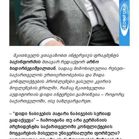
მკითხველს
ვთავაზობთ
ინტერვიუს
ფრაგმენტს
საქინფორმ
ის
მთავარ
რედაქტორ
არნო
ხიდირბეგიშვილთან
,
სადაც
მიმოხილულია
რუსეთ-
საქართველოს
ურთიერთობებისა
და
შიდა
კონფლიქტების
პრობლემები
გასული
კვირის
მოვლენების
ჭრილში,
რამაც
მკითხველ
თა
აუდიტორიის
დიდი
ინტერესი
გამოიწვია –
როგორც
საქართველოში,
ისე
საზღვარგარეთ.
–
”
დიდი
ნაბიჯები
ს
პატარა
ნაბიჯების სერიად
გადაქცევა” –
ჩამოიტანა თუ არა
გერმანიის
პრეზიდენტმა
საქართველოში
კონფლიქტების
მოგვარების
მისეული
უნივერსალური
ფორმულა?