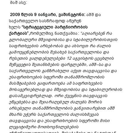
მაშ ასე:
2009
წლის
9
იანვარი
,
ვაშინგტონი
:
აშშ და
საქართველო სასწრაფოდ აწერენ
ხელს
“
სტრატეგიული
პარტნიორობის
ქარტიას
”,
რომელშიც ნათქვამია:
“
აღიარებენ
რა
გლობალური
მშვიდობისა
და
სტაბილურობისთვის
საფრთხეების
არსებობას
და
ახსოვთ
რა
ძალის
გამოუყენებლობის
შესახებ
საქართველოსა
და
რუსეთის
ვალდებულებები
12
აგვისტოს
ცეცხლის
შეწყვეტის
შეთანხმების
ფარგლებში
,
აშშ
–
სა
და
საქართველოს
განზრახული
აქვთ
თავდაცვისა
და
უსაფრთხოების
სფეროში
თანამშრომლობის
მასშტაბების
გაფართოება
ამ
საფრთხეების
მოსაგერიებლად
და
მშვიდობისა
და
სტაბილურობის
დასამკვიდრებლად
.
ორი
ქვეყნის
თავდაცვის
უწყებებსა
და
შეიარაღებულ
ძალებს
შორის
არსებული
თანამშრომლობის
განვითარებით
აშშ
მხარს
უჭერს
საქართველოს
ძალისხმევას
თავდაცვისა
და
უსაფრთხოების
სფეროში
მისი
ლეგიტიმური
მოთხოვნილებების