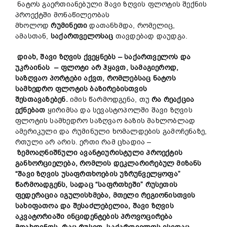
ნატოს გაერთიანებული შავი ზღვის ფლოტის შექნის
პროექტში მონაწილეობას
მხოლოდ
რუმინეთი
დათანხმდა, რომელიც,
ამასთან,
საქართველოსაც
თავდებად დაუდგა.
დიახ
,
შავი
ზღვის
ქვეყნებს
–
საქართველოს
და
უკრაინას
–
ფლოტი
არ
ჰყავთ
,
სამაგიეროდ
,
საზღვაო
პორტები
აქვთ
,
რომლებსაც
ნატოს
სამხედრო
ფლოტის
ბაზირებისთვის
შესთავაზებენ
.
იმის წარმოდგენა, თუ
რა
რეაქცია
ექნებათ
ყირიმსა და სევასტოპოლში შავი ზღვის
ფლოტის სამხედრო საზღვაო ბაზის მახლობლად
ამერიკული და რუმინული ხომალდების გამოჩენაზე,
რთული არ არის. ერთი რამ ცხადია –
ზემოაღნიშნული
ავანტიურისტული
პროექტის
განხორციელება
,
რომლის
დეკლარირებულ
მიზანს
“
შავი
ზღვის
უსაფრთხოების
უზრუნველყოფა
”
წარმოადგენს
,
სადაც
“
საფრთხეში
”
რუსეთის
ფედერაცია
იგულისხმება
,
მთელი
რეგიონისთვის
სახიფათოა
და
შესაძლებელია
,
შავი
ზღვის
აკვატორიაში
ინციდენტების
პროვოცირება