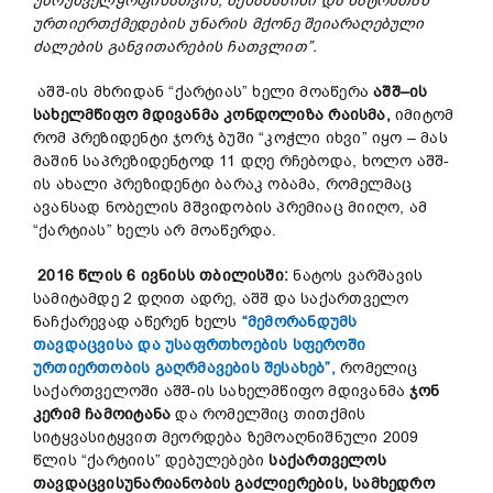
უზრუნველყოფისათვის
,
შესაბამისი
და
ნატოსთან
ურთიერთქმედების
უნარის
მქონე
შეიარაღებული
ძალების
განვითარების
ჩათვლით
”.
აშშ-ის მხრიდან “ქარტიას” ხელი მოაწერა
აშშ
–
ის
სახელმწიფო
მდივანმა
კონდოლიზა
რაისმა
,
იმიტომ
რომ პრეზიდენტი ჯორჯ ბუში “კოჭლი იხვი” იყო – მას
მაშინ საპრეზიდენტოდ 11 დღე რჩებოდა, ხოლო აშშ-
ის ახალი პრეზიდენტი ბარაკ ობამა, რომელმაც
ავანსად ნობელის მშვიდობის პრემიაც მიიღო, ამ
“ქარტიას” ხელს არ მოაწერდა.
2016
წლის
6
ივნისს
თბილისში
:
ნატოს ვარშავის
სამიტამდე 2 დღით ადრე, აშშ და საქართველო
ნაჩქარევად აწერენ ხელს
“მემორანდუმს
თავდაცვისა და უსაფრთხოების სფეროში
ურთიერთობის გაღრმავების შესახებ”,
რომელიც
საქართველოში აშშ-ის სახელმწიფო მდივანმა
ჯონ
კერიმ
ჩამოიტანა
და რომელშიც თითქმის
სიტყვასიტყვით მეორდება ზემოაღნიშნული 2009
წლის “ქარტიის” დებულებები
საქართველოს
თავდაცვისუნარიანობის
გაძლიერების
,
სამხედრო