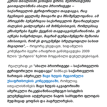
კერის
თბილისში
ვიზიტის
დროს
.
მემორანდუმმა
გაითვალისწინა
ახალი
პრიორიტეტი
–
საქართველოს
ტერიტორიული
თავდაცვა
,
რაც
ჩვენთვის
ყველაზე
მთავარი
და
მნიშვნელოვანია
.
ამ
პროცესში
ბუნებრივია
საქართველოს
შეიარაღებული
ძალების
გაძლიერება
იმ
მიზნებისთვის
,
რომლებსაც
ემსახურება
ჩვენი
ქვეყნის
თავდაცვისუნარიანობა
.
ეს
იქნება
ხანგრძლივი
,
მაგრამ
ფუნდამენტური
მუშაობა
იმისათვის
,
რომ
ეს
დოკუმენტი
სრულყოფილი
სახით
მივიღოთ
”,
– როგორც ვხედავთ, ხიდაშელის
კომენტარი ბევრი არაფრით განსხვავდება 2009
წლის “ქარტიის” ზემოთ მოყვანილი დებულებებისგან.
რეალურად კი
“
ახალი
პრიორიტეტი
–
საქართველოს
ტერიტორიული
თავდაცვა
”
ნიშნავს
საქართველოს
ჩართვას
ამერიკულ
შავი ზღვის რეგიონული
უსაფრთხოების კონცეფციაში,
რომელიც
ითვალისწინებს
შავი
ზღვის
აკვატორიაში
ამერიკული
რაკეტსაწინააღმდეგო
სისტემის
ელემენტებით
აღჭურვილი
ნატოს
სამხედრო
ფლოტის
მუდმივად
ყოფნას
და
პატრულირებას
.