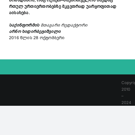
მოახდინოს
,
რაც
რუსეთ
–
საქართველოს
ისედაც
რთულ
ურთიერთობ
ებზე
მკვეთრად
უარყოფითად
აისახება
.
საქინფორმის
მთავარი
რედაქტორი
არნო
ხიდირბეგიშვილი
2016 წლის 28 ოქტომბერი
Copyri
2010
–
2024
|
All
Rights
Reser