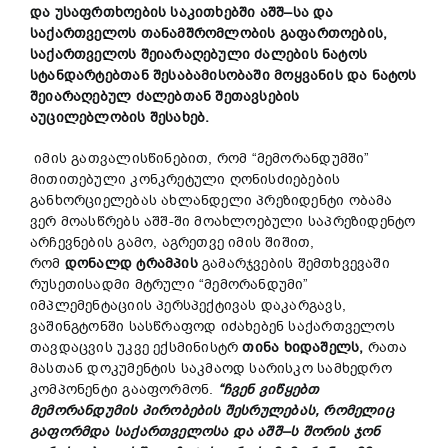
და
უსაფრთხოების
საკითხებში
აშშ
–
სა
და
საქართველოს
თანამშრომლობის
გაფართოების
,
საქართველოს
შეიარაღებული
ძალების
ნატოს
სტანდარტებთან
შესაბამისობაში
მოყვანის
და
ნატოს
შეიარაღებულ
ძალებთან
შეთავსების
აუცილებლობის
შესახებ
.
იმის გათვალისწინებით, რომ “მემორანდუმში”
მითითებული კონკრეტული ღონისძიებების
განხორციელებას ახლანდელი პრეზიდენტი ობამა
ვერ მოასწრებს აშშ-ში მოახლოებული საპრეზიდენტო
არჩევნების გამო, აგრეთვე იმის შიშით,
რომ
დონალდ
ტრამპის
გამარჯვების შემთხვევაში
რუსეთისადმი მტრული “მემორანდუმი”
იმპლემენტაციის პერსპექტივას დაკარგავს,
ვაშინგტონში სასწრაფოდ იძახებენ საქართველოს
თავდაცვის უკვე ექსმინისტრ
თინა
ხიდაშელს
,
რათა
მასთან დოკუმენტის საკმაოდ სარისკო სამხედრო
კომპონენტი გააფორმონ.
“
ჩვენ
ვიწყებთ
მემორანდუმის
პირობების
შესრულებას
,
რომელიც
გაფორმდა
საქართველოსა
და
აშშ
–
ს
შორის
ჯონ