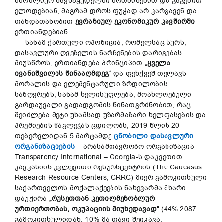
მშობლიურ ნავსაყუდელში მოთმინებით და გაგებით
ელოდებიან, მაგრამ დროს ფუჭად არ კარგავენ და
თანდათანობით
ევრაზიულ ეკონომიკურ კავშირში
ერთიანდებიან.
სანამ ქართული ოპოზიცია, რომელსაც სურს,
დასავლური ღვეზელის ნარჩენების დარიგებას
მიუსწროს, ერთიანდება პრინციპით
„ყველა
ივანიშვილის წინააღმდეგ“
და ფეხქვეშ თელავს
მორალის და ელემენტარული ზრდილობის
საზღვრებს; სანამ ხელისუფლება, მოახლოებული
გარდაუვალი გადადგომის წინათგრძნობით, რაც
შეიძლება მეტი უხამსად უზარმაზარი ხელფასების და
პრემიების წაგლეჯას ცდილობს, 2019 წლის 20
თებერვლიდან 5 მარტამდე
ცნობილი დასავლური
ორგანიზაციების
– არასამთავრობო ორგანიზაცია
Transparency International – Georgia-ს დაკვეთით
კავკასიის კვლევითი რესურსცენტრის (The Caucasus
Research Resource Centers, CRRC) მიერ გამოკითხული
საქართველოს მოქალაქეების ნახევარმა მხარი
დაუჭირა
„რუსეთთან კეთილმეზობლურ
ურთიერთობას, ოკუპაციის მიუხედავად“
(44% 2087
გამოკითხულიდან, 10%-მა თავი შეიკავა,