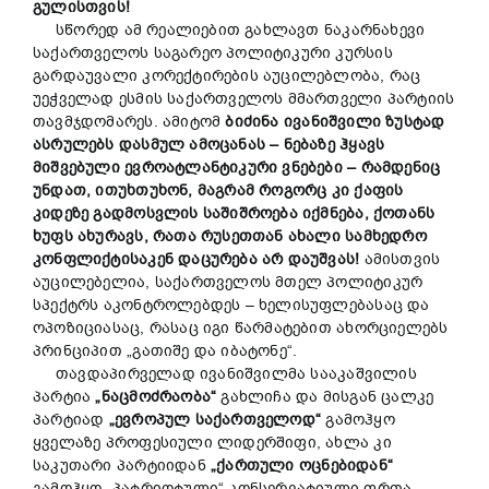
გულისთვის!
სწორედ ამ რეალიებით გახლავთ ნაკარნახევი
საქართველოს საგარეო პოლიტიკური კურსის
გარდაუვალი კორექტირების აუცილებლობა, რაც
უეჭველად ესმის საქართველოს მმართველი პარტიის
თავმჯდომარეს. ამიტომ
ბიძინა ივანიშვილი ზუსტად
ასრულებს დასმულ ამოცანას – ნებაზე ჰყავს
მიშვებული ევროატლანტიკური ვნებები – რამდენიც
უნდათ, ითუხთუხონ, მაგრამ როგორც კი ქაფის
კიდეზე გადმოსვლის საშიშროება იქმნება, ქოთანს
ხუფს ახურავს, რათა რუსეთთან ახალი სამხედრო
კონფლიქტისაკენ დაცურება არ დაუშვას!
ამისთვის
აუცილებელია, საქართველოს მთელ პოლიტიკურ
სპექტრს აკონტროლებდეს – ხელისუფლებასაც და
ოპოზიციასაც, რასაც იგი წარმატებით ახორციელებს
პრინციპით „გათიშე და იბატონე“.
თავდაპირველად ივანიშვილმა სააკაშვილის
პარტია
„ნაცმოძრაობა“
გახლიჩა და მისგან ცალკე
პარტიად
„ევროპულ საქართველოდ“
გამოჰყო
ყველაზე პროფესიული ლიდერშიფი, ახლა კი
საკუთარი პარტიიდან
„ქართული ოცნებიდან“
გამოჰყო „პატრიოტული“ კონსერვატიული ფრთა,