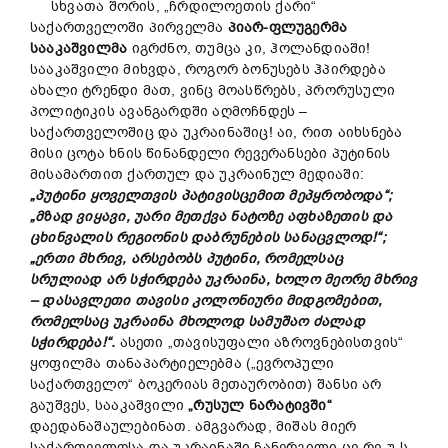
სხვათა შორის, „ჩრდილოეთის ქარი“
საქართველოში პირველმა
პიარ-ფლუგერმა
სააკაშვილმა
იგრძნო, თუმცა კი, ჰოლანდიაში!
სააკაშვილი მიხვდა, როგორ ბონუსებს ჰპირდება
ახალი ტრენდი მათ, ვინც მოასწრებს, პრორუსული
პოლიტიკის ავანგარდში აღმოჩნდეს –
საქართველოშიც და უკრაინაშიც! აი, რით აიხსნება
მისი ცოტა ხნის წინანდელი რევერანსები პუტინის
მისამართით ქართულ და უკრაინულ მედიაში:
„პუტინი ყოველთვის პატივისცემით მეპყრობოდა“;
„მზად ვიყავი, უარი მეთქვა ნატოზე აფხაზეთის და
ცხინვალის რეგიონის დაბრუნების სანაცვლოდ!“;
„ერთი მხრივ, არსებობს პუტინი, რომელსაც
სრულიად არ სჭირდება უკრაინა, ხოლო მეორე მხრივ
– დასავლეთი თავისი კოლონიური მიდგომებით,
რომელსაც უკრაინა მხოლოდ სამუშაო ძალად
სჭირდება!“.
ასეთი „თავისუფალი აზროვნებისთვის“
ყოფილმა თანაპარტიელებმა („ევროპული
საქართველო“ ბოკერიას მეთაურობით) შანსი არ
გაუშვეს, სააკაშვილი
„რუსულ ნარატივში“
დაედანაშაულებინათ. ამგვარად, მიშას მიერ
საქართველოსა და უკრაინაში ჩანერგილი ცე-რე-უ-ს