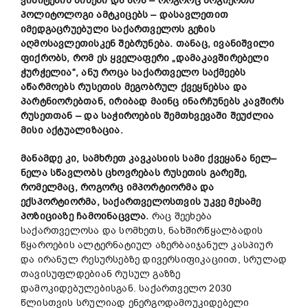
ვიზიტების
მიზეზ
ი
და
არა
–
როგორც
ზოგიერთი
პოლიტოლოგი
ამტკიცებს
–
დასავლეთით
იმედგაცრუებული
საქართველოს
გეზის
აღმოსავლეთი
სკენ
შებრუნებ
ა
.
თანაც
,
ივანიშვილი
ფიქრობს
,
რომ
ეს
ყველაფერი
„
დამაკავშირებელი
ჭურჭელია
“,
ანუ
როცა
საქართველო
საქ
მეებს
აწარმოებს
რუსეთ
ის
მეგობრულ
ქვეყნებსა და
პარტნიორებთან
,
ირიბად
მაინც
ინარჩუნებს
კავშირს
რუსეთთან
–
და
საჭიროების
შემთხვევაში
შეუძლია
მისი
აქტუალიზაცია
.
მანამდე
კი
,
სამხრეთ
კავკასიის
სამი
ქვეყანა
ნელ
–
ნელა
სწავლობს
ცხოვრე
ბას
რუსეთის
გარეშე
,
რომელმაც,
როგორც
იმპორტიორ
მა
და
ექსპორტიორმა
,
საქართველოსთვის
უკვე
მესამე
პოზიცია
ზე
ჩამოინაცვლა
.
რაც შეეხება
საქართველოსა და სომხეთს, ნახშირწყალბადის
წყაროების ალტერნატიულ აზერბაიჯანულ კასპიურ
და ირანულ რესურსებზე დივერსიფიკაციით, სრულად
თავისუფლდებიან რუსულ გაზზე
დამოკიდებულებისგან. საქართველო 2030
წლისთვის სრულიად ენერგოდამოუკიდებელი