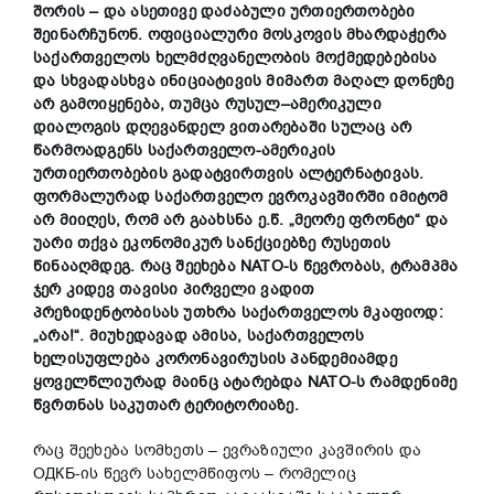
შორის
–
და
ასეთივე
დაძაბული
ურთიერთობები
შეინარჩუნონ
.
ოფიციალური
მოსკოვის
მხარდაჭერა
საქართველოს ხელმძღვანელობის
მოქმედებებისა
და
სხვადასხვა
ინიციატივის
მიმართ
მაღალ
დონეზე
არ
გამოიყენება
,
თუმცა
რუსულ
–
ამერიკული
დიალოგის
დღევანდელ ვითარებაში
სულაც არ
წარმოადგენს საქართველო-ამერიკის
ურთიერთობების გადატვირთვის ალტერნატივას.
ფორმალურად
საქართველო
ევროკავშირში
იმიტომ
არ
მიიღეს
,
რომ
არ
გაახსნა
ე
.
წ
. „
მეორე
ფრონტი
“
და
უარი
თქვა
ეკონომიკურ
სანქციებზე
რუსეთის
წინააღმდეგ
.
რაც
შეეხება
NATO-
ს
წევრობას
,
ტრამპმა
ჯერ
კიდევ
თავისი
პირველი
ვადით
პრეზიდენტობისას
უთხრა
საქართველოს
მკაფიოდ
:
„
არა
!“.
მიუხედავად
ამისა
,
საქართველოს
ხელისუფლება
კორონავირუსის
პანდემიამდე
ყოველწლიურად მაინც
ატარებდა
NATO-
ს
რამდენიმე
წვრთნას
საკუთარ
ტერიტორიაზე
.
რაც შეეხება სომხეთს – ევრაზიული კავშირის და
ОДКБ-ის წევრ სახელმწიფოს – რომელიც