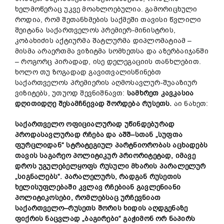
ხელმოწერაც უკვე მოახლოებულია. გამორიცხული
როდია, რომ შეთანხმების საქმეში თავისი წვლილი
შეიტანა საქართველოს პრემიერ-მინისტრის,
კობახიძის აქტიურმა შატლურმა დიპლომატიამ –
მისმა არაერთმა ვიზიტმა სომხეთსა და აზერბაიჯანში
– როგორც პირადად, ისე დელეგაციის თანხლებით.
ხოლო თუ ზოგადად გავითვალისწინებთ
საქართველოს პრემიერის აღმოსავლურ-შუააზიურ
ვიზიტებს, უთუოდ შევნიშნავთ:
სამხრეთ
კავკასია
დღითიდღე
შესამჩნევად
შორდება
რუსეთს
.
აი ნახეთ:
საქართველო
ოფიციალურად უწინდებურად
პროდასავლურად რჩება
და
აშშ
–
სთან
„
სუფთა
ფურცლიდან
“
სტრატეგიულ
პარტნიორობას
აცხადებს
თავის
საგარეო პოლიტიკურ
პრიორიტეტად
,
იმავე
დროს
უგულებელყოფს
რუსული
მხარის
პარალელურ
„
სიგნალებს
“.
პარალელურს
,
რადგან
რუსეთის
ხელისუფლებაში
კვლავ
რჩებიან
გავლენიანი
პოლიტიკოსები
,
რომლებსაც
ურჩევნიათ
საქართველო
–
რუსეთს
შორის
ხიდის
აღდგენაზე
ფიქრის
ნაცვლად
„
ბაგირები
“
გაჭიმონ
ორ
ნაპირს