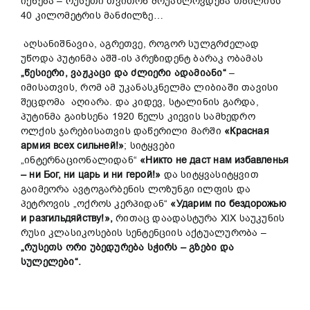
იქნება – რუსეთი თვითონ მოუახლოვდება თბილისს
40 კილომეტრის მანძილზე…
აღსანიშნავია, აგრეთვე, როგორ სულგრძელად
უწოდა პუტინმა აშშ-ის პრეზიდენტ ბარაკ ობამას
„წესიერი, ვაჟკაცი და ძლიერი ადამიანი“
–
იმისათვის, რომ ამ უკანასკნელმა ლიბიაში თავისი
შეცდომა აღიარა. და კიდევ, სტალინის გარდა,
პუტინმა გაიხსენა 1920 წელს კიევის სამხედრო
ოლქის ჯარებისათვის დაწერილი მარში
«Красная
армия всех сильней!»
; სიტყვები
„ინტერნაციონალიდან“
«Никто не даст нам избавленья
– ни Бог, ни царь и ни герой!»
და სიტყვასიტყვით
გაიმეორა ავტოგარბენის ლოზუნგი ილფის და
პეტროვის „ოქროს კერპიდან“
«Ударим по бездорожью
и разгильдяйству!»
,
რითაც დაადასტურა XIX საუკუნის
რუსი კლასიკოსების სენტენციის აქტუალურობა –
„რუსეთს ორი უბედურება სჭირს – გზები და
სულელები“.