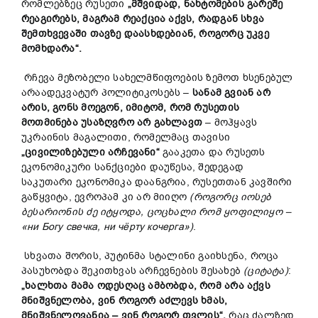
რომლებზეც რუსეთი
„მშვიდ
ად, ნახტომების გარეშე
რეაგირებს
, მაგრამ რეაქცია აქვს, რადგან სხვა
შემთხვევაში თავზე დაასხდებიან, როგორც უკვე
მომხდარა“.
რჩევა მეზობელი სახელმწიფოების ზემოთ ხსენებულ
არაადეკვატურ პოლიტიკოსებს –
სანამ გვიან არ
არის, გონს მოეგონ, იმიტომ, რომ რუსეთის
მოთმინება უსაზღვრო არ გახლავთ
– მოჰყავს
უკრაინის მაგალითი, რომელმაც თავისი
„ცივილიზებული არჩევანი“
გააკეთა და რუსეთს
ეკონომიკური სანქციები დაუწესა, შედეგად
საკუთარი ეკონომიკა დაანგრია, რუსეთთან კავშირი
გაწყვიტა, ევროპამ კი არ მიიღო
(როგორც იოსებ
ბესარიონის ძე იტყოდა, ცოცხალი რომ ყოფილიყო
–
«ни Богу свечка, ни чёрту кочерга»
)
.
სხვათა შორის, პუტინმა სტალინი გაიხსენა, როცა
პასუხობდა შეკითხვას არჩევნების შესახებ
(ციტატა)
:
„ხალხთა მამა ოდესღაც ამბობდა, რომ არა აქვს
მნიშვნელობა, ვინ როგორ აძლევს ხმას,
მნიშვნელოვანია
– ვინ როგორ თვლის“,
რაც ძალზედ