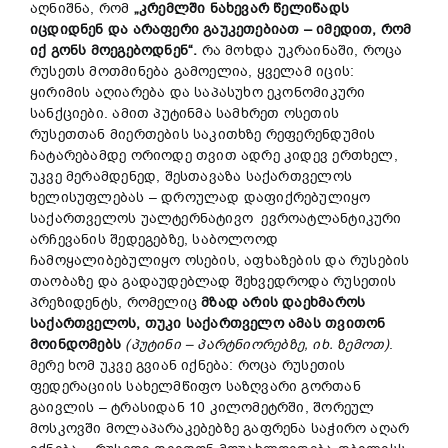
აღნიშნა, რომ
„კრემლში ნახევარ წელიწად
ს
იცდიდნენ და
არაფერი გაუკეთებიათ
–
იმედით, რომ
იქ გონს მო
ეგებო
დნენ“.
რა მოხდა უკრაინაში, როცა
რუსეთს მოთმინება გამოელია, ყველამ იცის:
ყირიმის აღიარება და საპასუხო ეკონომიკური
სანქციები. ამით პუტინმა სამხრეთ ოსეთის
რუსეთთან მიერთების საკითხზე რეფერენდუმის
ჩატარებამდე ორიოდე თვით ადრე კიდევ ერთხელ,
უკვე მერამდენედ, შესთავაზა საქართველოს
ხელისუფლებას – დროულად დაფიქრებულიყო
საქართველოს უალტერნატივო ევროატლანტიკური
არჩევანის შედეგებზე, საბოლოოდ
ჩამოყალიბებულიყო ოსების, აფხაზების და რუსების
თაობაზე და გადაუდებლად შეხვედროდა რუსეთის
პრეზიდენტს, რომელიც
მზად არის დაეხმაროს
საქართველოს, თუკი საქართველო
ამას
თვითონ
მოინდომებს
(პუტინი – პარტნიორებზე, იხ. ზე
მო
თ)
.
მერე ხომ უკვე გვიან იქნება: როცა რუსეთის
ფედერაციის სახელმწიფო საზღვარი გორთან
გაივლის – ტრასიდან 10 კილომეტრში, შორეულ
მოსკოვში მოლაპარაკებებზე გაფრენა საჭირო აღარ